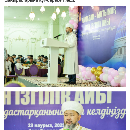
шаңырақтарына құт-береке тіледі.