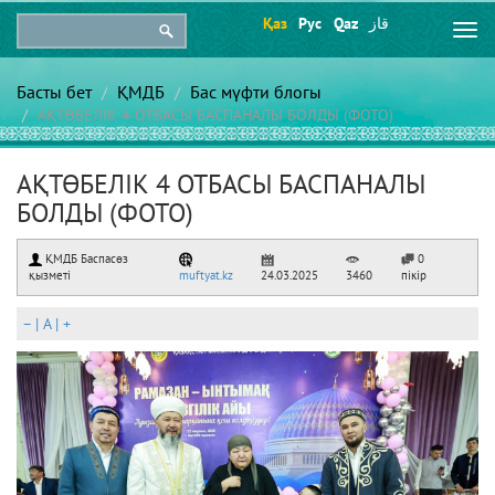
Қаз
Рус
Qaz
قاز
Togg
navi
Басты бет
ҚМДБ
Бас мүфти блогы
АҚТӨБЕЛІК 4 ОТБАСЫ БАСПАНАЛЫ БОЛДЫ (ФОТО)
АҚТӨБЕЛІК 4 ОТБАСЫ БАСПАНАЛЫ
БОЛДЫ (ФОТО)
ҚМДБ Баспасөз
0
қызметі
muftyat.kz
24.03.2025
3460
пікір
–
|
A
|
+