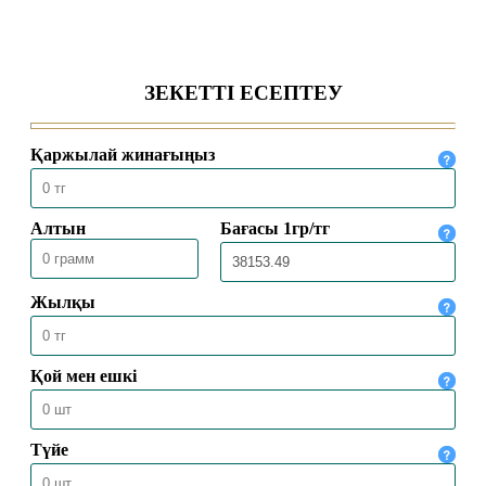
БАС МҮФТИ ҚАЗАҚСТАННЫҢ
ТҮРКИЯДАҒЫ ТӨТЕНШЕ ЖӘНЕ
ӨКІЛЕТТІ ЕЛШІСІМЕН КЕЗДЕСТІ
04.08.2026
2040
БАС МҮФТИ ТӨРАЛҚА МӘЖІЛІСІН
ӨТКІЗДІ
31.07.2026
2182