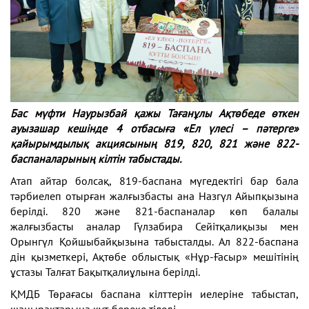
Бас мүфти Наурызбай қажы Тағанұлы Ақтөбеде өткен
ауызашар кешінде 4 отбасыға «Ел үлесі – пәтерге»
қайырымдылық акциясының 819, 820, 821 және 822-
баспаналарының кілтін табыстады.
Атап айтар болсақ, 819-баспана мүгедектігі бар бала
тәрбиелеп отырған жалғызбасты ана Назгүл Айыпқызына
берілді. 820 және 821-баспаналар көп балалы
жалғызбасты аналар Гүлзабира Сейітқалиқызы мен
Орынгүл Қойшыбайқызына табысталды. Ал 822-баспана
дін қызметкері, Ақтөбе облыстық «Нұр-Ғасыр» мешітінің
ұстазы Талғат Бақытқалиұлына берілді.
ҚМДБ Төрағасы баспана кілттерін иелеріне табыстап,