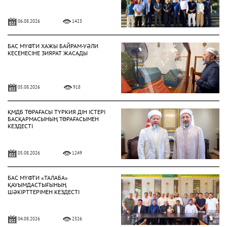
06.08.2026
1423
БАС МҮФТИ ХАЖЫ БАЙРАМ-УӘЛИ
КЕСЕНЕСІНЕ ЗИЯРАТ ЖАСАДЫ
05.08.2026
918
ҚМДБ ТӨРАҒАСЫ ТҮРКИЯ ДІН ІСТЕРІ
БАСҚАРМАСЫНЫҢ ТӨРАҒАСЫМЕН
КЕЗДЕСТІ
05.08.2026
1249
БАС МҮФТИ «ТАЛАБА»
ҚАУЫМДАСТЫҒЫНЫҢ
ШӘКІРТТЕРІМЕН КЕЗДЕСТІ
04.08.2026
2326