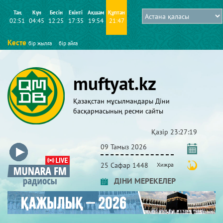
Таң
Күн
Бесін
Екінті
Ақшам
Құптан
02:51
04:45
12:25
17:35
19:54
21:47
Кесте
бір жылға
бір айға
muftyat.kz
Қазақстан мұсылмандары Діни
басқармасының ресми сайты
Қазір
23:27:20
09 Тамыз 2026
25 Сафар 1448
Хижра
ДІНИ МЕРЕКЕЛЕР