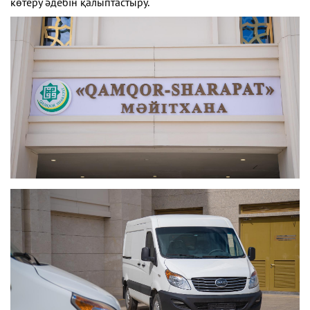
көтеру әдебін қалыптастыру.