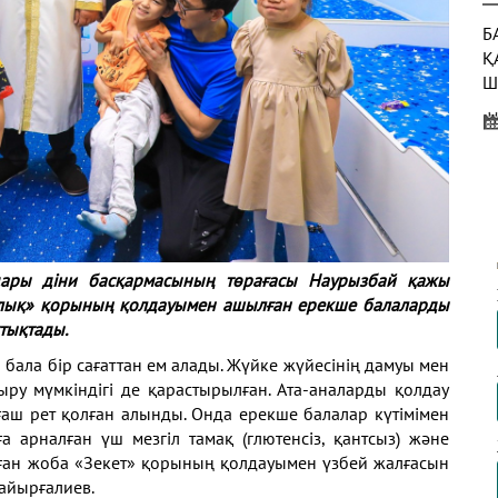
Б
Қ
Ш
Б
Қ
Т
Ж
Е
ндары діни басқармасының төрағасы Наурызбай қажы
лық» қорының қолдауымен ашылған ерекше балаларды
Б
тықтады.
М
 бала бір сағаттан ем алады. Жүйке жүйесінің дамуы мен
ыру мүмкіндігі де қарастырылған. Ата-аналарды қолдау
ғаш рет қолған алынды. Онда ерекше балалар күтімімен
а арналған үш мезгіл тамақ (глютенсіз, қантсыз) және
алған жоба «Зекет» қорының қолдауымен үзбей жалғасын
Қайырғалиев.