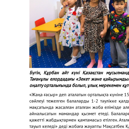
Бүгін, Құрбан айт күні Қазақстан мұсылма
Тағанұлы елордадағы «Зекет және қайырымды
оңалту орталығында болып, ұлық мерекемен құт
«Жаңа ғасыр» деп аталатын орталықта күніне 15
сөйлеуі тежелген балаларды 1-2 тәулікке қалд
мақсатында жасалған аталған жоба елімізде ал
айналысатын мамандар қызмет етеді. Балаларғ
қажетті жабдықтармен қамтамасыз етілген. Ат
тауып келеді» деді жобаға жауапты Мақсатбек 