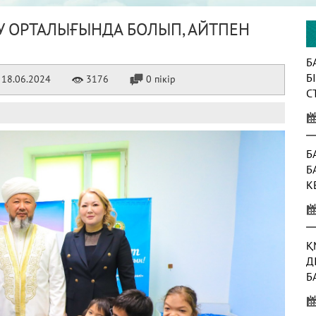
У ОРТАЛЫҒЫНДА БОЛЫП, АЙТПЕН
Б
Б
18.06.2024
3176
0 пікір
С
К
Б
Б
К
Ж
Қ
Д
Б
Т