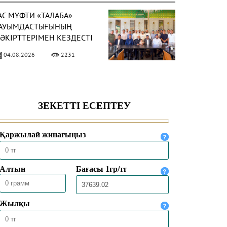
АС МҮФТИ «ТАЛАБА»
АУЫМДАСТЫҒЫНЫҢ
ӘКІРТТЕРІМЕН КЕЗДЕСТІ
04.08.2026
2231
АС МҮФТИ
АЗАҚСТАННЫҢ
ҮРКИЯДАҒЫ ТӨТЕНШЕ
ӘНЕ ӨКІЛЕТТІ
04.08.2026
1933
ЛШІСІМЕН КЕЗДЕСТІ
АС МҮФТИ ТӨРАЛҚА
ӘЖІЛІСІН ӨТКІЗДІ
31.07.2026
2099