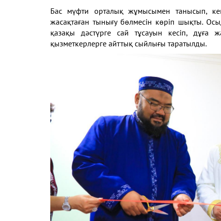
Бас мүфти орталық жұмысымен танысып, к
жасақтаған тынығу бөлмесін көріп шықты. Ос
қазақы дәстүрге сай тұсауын кесіп, дұға 
қызметкерлерге айттық сыйлығы таратылды.