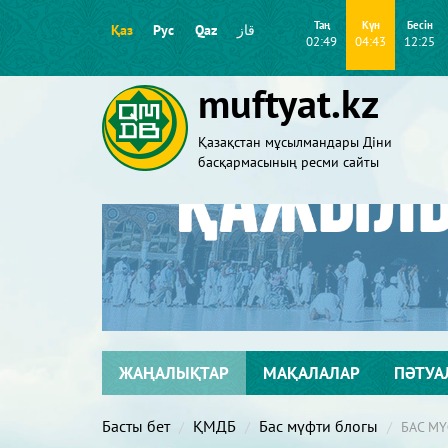
Таң
Күн
Бесін
Қаз
Рус
Qaz
قاز
02:49
04:43
12:25
muftyat.kz
Қазақстан мұсылмандары Діни
басқармасының ресми сайты
ЖАҢАЛЫҚТАР
МАҚАЛАЛАР
ПӘТУА
Басты бет
ҚМДБ
Бас мүфти блогы
БАС М