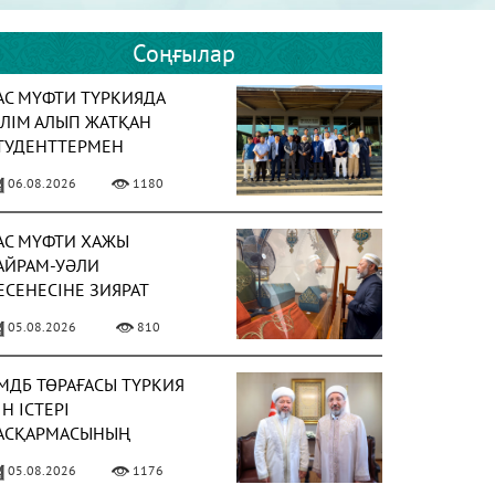
Соңғылар
АС МҮФТИ ТҮРКИЯДА
ІЛІМ АЛЫП ЖАТҚАН
ТУДЕНТТЕРМЕН
ЕЗДЕСТІ
06.08.2026
1180
АС МҮФТИ ХАЖЫ
АЙРАМ-УӘЛИ
ЕСЕНЕСІНЕ ЗИЯРАТ
АСАДЫ
05.08.2026
810
МДБ ТӨРАҒАСЫ ТҮРКИЯ
ІН ІСТЕРІ
АСҚАРМАСЫНЫҢ
ӨРАҒАСЫМЕН КЕЗДЕСТІ
05.08.2026
1176