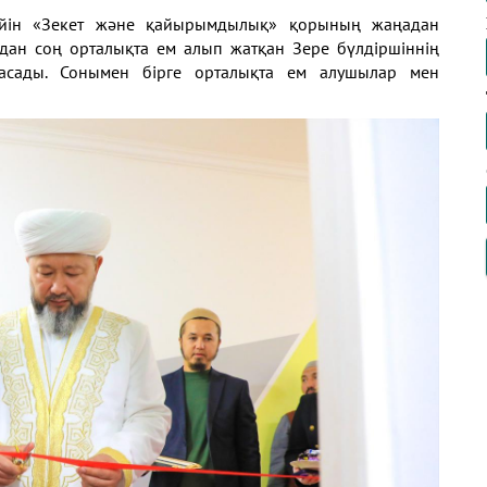
ейін «Зекет және қайырымдылық» қорының жаңадан
ыдан соң орталықта ем алып жатқан Зере бүлдіршіннің
жасады. Сонымен бірге орталықта ем алушылар мен