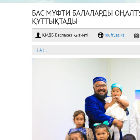
БАС МҮФТИ БАЛАЛАРДЫ ОҢАЛТ
ҚҰТТЫҚТАДЫ
ҚМДБ Баспасөз қызметі
muftyat.kz
–
|
A
|
+