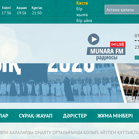
Кесте
Екінті
Ақшам
Құптан
бір
17:36
19:56
21:50
жылға
бір айға
0
2
ЛАР
СҰРАҚ-ЖАУАП
ДӘРІСТЕР
ЖҰМА МІНБЕРІ
ҮФТИ БАЛАЛАРДЫ ОҢАЛТУ ОРТАЛЫҒЫНДА БОЛЫП, АЙТПЕН ҚҰТТЫҚТ