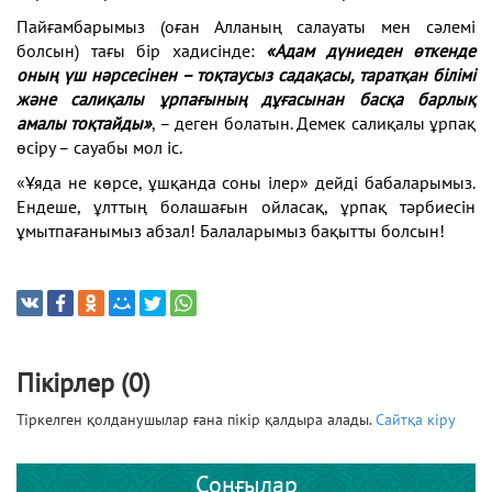
Пайғамбарымыз (оған Алланың салауаты мен сәлемі
болсын) тағы бір хадисінде:
«Адам дүниеден өткенде
оның үш нәрсесінен – тоқтаусыз садақасы, таратқан білімі
және салиқалы ұрпағының дұғасынан басқа барлық
амалы тоқтайды»
, – деген болатын. Демек салиқалы ұрпақ
өсіру – сауабы мол іс.
«Ұяда не көрсе, ұшқанда соны ілер» дейді бабаларымыз.
Ендеше, ұлттың болашағын ойласақ, ұрпақ тәрбиесін
ұмытпағанымыз абзал! Балаларымыз бақытты болсын!
Пікірлер (0)
Тіркелген қолданушылар ғана пікір қалдыра алады.
Сайтқа кіру
Соңғылар