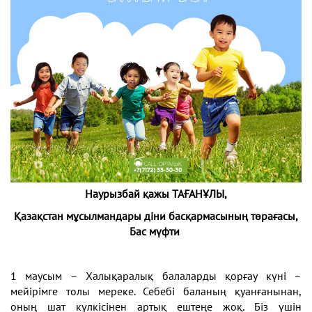
Наурызбай қажы ТАҒАНҰЛЫ,
Қазақстан мұсылмандары діни басқармасының төрағасы,
Бас мүфти
1 маусым – Халықаралық балаларды қорғау күні –
мейірімге толы мереке. Себебі баланың қуанғанынан,
оның шат күлкісінен артық ештеңе жоқ. Біз үшін