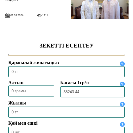
05.08.2026
1311
БАС МҮФТИ «ТАЛАБА»
ҚАУЫМДАСТЫҒЫНЫҢ
ШӘКІРТТЕРІМЕН КЕЗДЕСТІ
04.08.2026
2384
БАС МҮФТИ ҚАЗАҚСТАННЫҢ
ТҮРКИЯДАҒЫ ТӨТЕНШЕ ЖӘНЕ
ӨКІЛЕТТІ ЕЛШІСІМЕН КЕЗДЕСТІ
04.08.2026
2095