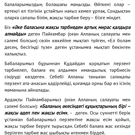
балаларымыздың болашағы маңызды. Өйткені олар –
ертеңгі ел тізгінін ұстайтын нағыз кемел ұрпақ. Сондықтан
оларға сапалы білім, жақсы тәрбие беру – бізге міндет.
Біз
«Әке баласына жақсы тәрбиеден артық мирас қалдыра
алмайды»
деген Пайғамбар (оған Алланың салауаты мен
сәлемі болсын) сөзін көкейіне мықтап түйген, «Ел болам
десең, бесігіңді түзе» деген ұстанымға мықтап бекінген
халықпыз.
Бабаларымыз бұрыннан Құдайдан қорқатын перзент
тәрбиелеп, балаға ең алдымен имандылық тәрбиесін
сіңіруді көздеген. Себебі Алланы таныған салиқалы
перзент ата-анасын қадірлейді, қоғамда орны бар өз ісінің
маманына айналады.
Ардақты Пайғамбарымыз (оған Алланың салауаты мен
сәлемі болсын):
«Баланың әкесіндегі құқықтарының бірі –
жақсы әдеп пен жақсы есім»
, – деген. Осы сүннетті берік
ұстанған бабаларымыз перзентіне жақсы есім қойып,
жақсы тәрбие беруге тырысқан. Себебі балаға жас кезінде
берілген тәрбие жас шыбықты игенмен бірдей.