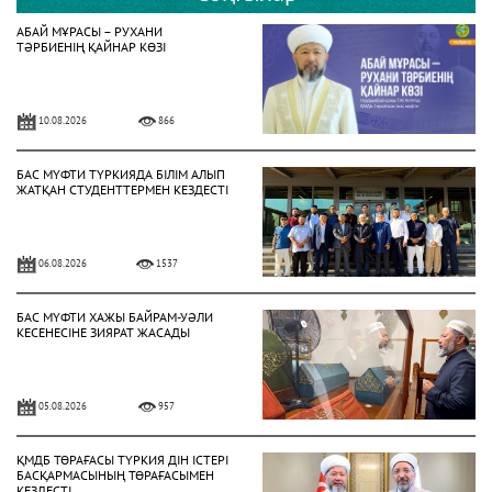
АБАЙ МҰРАСЫ – РУХАНИ
ТӘРБИЕНІҢ ҚАЙНАР КӨЗІ
10.08.2026
866
БАС МҮФТИ ТҮРКИЯДА БІЛІМ АЛЫП
ЖАТҚАН СТУДЕНТТЕРМЕН КЕЗДЕСТІ
06.08.2026
1537
БАС МҮФТИ ХАЖЫ БАЙРАМ-УӘЛИ
КЕСЕНЕСІНЕ ЗИЯРАТ ЖАСАДЫ
05.08.2026
957
ҚМДБ ТӨРАҒАСЫ ТҮРКИЯ ДІН ІСТЕРІ
БАСҚАРМАСЫНЫҢ ТӨРАҒАСЫМЕН
КЕЗДЕСТІ