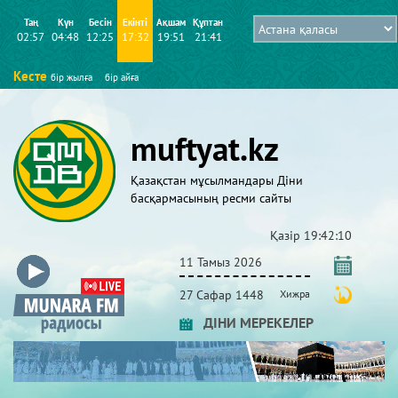
Таң
Күн
Бесін
Екінті
Ақшам
Құптан
02:57
04:48
12:25
17:32
19:51
21:41
Кесте
бір жылға
бір айға
muftyat.kz
Қазақстан мұсылмандары Діни
басқармасының ресми сайты
Қазір
19:42:11
11 Тамыз 2026
27 Сафар 1448
Хижра
ДІНИ МЕРЕКЕЛЕР