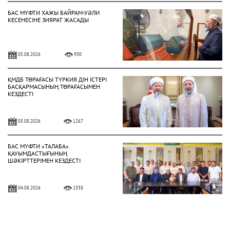
БАС МҮФТИ ХАЖЫ БАЙРАМ-УӘЛИ
КЕСЕНЕСІНЕ ЗИЯРАТ ЖАСАДЫ
05.08.2026
930
ҚМДБ ТӨРАҒАСЫ ТҮРКИЯ ДІН ІСТЕРІ
БАСҚАРМАСЫНЫҢ ТӨРАҒАСЫМЕН
КЕЗДЕСТІ
05.08.2026
1267
БАС МҮФТИ «ТАЛАБА»
ҚАУЫМДАСТЫҒЫНЫҢ
ШӘКІРТТЕРІМЕН КЕЗДЕСТІ
04.08.2026
2338
БАС МҮФТИ ҚАЗАҚСТАННЫҢ
ТҮРКИЯДАҒЫ ТӨТЕНШЕ ЖӘНЕ
ӨКІЛЕТТІ ЕЛШІСІМЕН КЕЗДЕСТІ