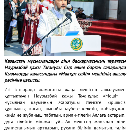
Қазақстан мұсылмандары діни басқармасының төрағасы
Наурызбай қажы Тағанұлы Сыр еліне барған сапарында
Қызылорда қаласындағы «Мақтұм сейіт» мешітінің ашылу
рәсіміне қатысты.
Игі іс-шарада жамағатты жаңа мешіттің ашылуымен
құттықтаған Наурызбай қажы Тағанұлы: «Мешіт –
мұсылман қауымның Жаратушы Иемізге кіршіксіз
құлшылық жасап, шынайы тәубеге келетін, жабырқаған
көңіліне жұбаныш табатын, арман-тілегін Аллаға ақтарып,
дұға тілейтін мінәжат үйі. Ал мешіттің жанынан діни
дүниетанымын арттырып, рухани білімін дамытып, тәлім