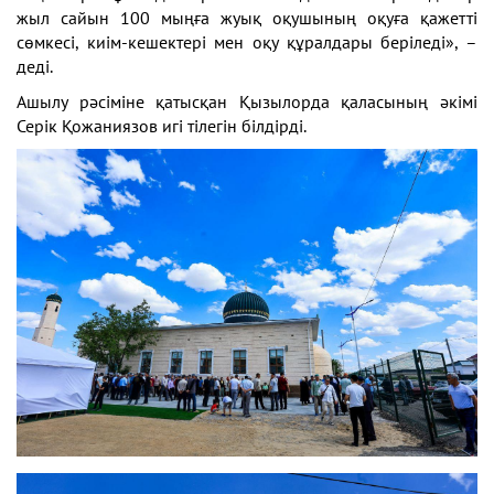
жыл сайын 100 мыңға жуық оқушының оқуға қажетті
сөмкесі, киім-кешектері мен оқу құралдары беріледі», –
деді.
Ашылу рәсіміне қатысқан Қызылорда қаласының әкімі
Серік Қожаниязов игі тілегін білдірді.