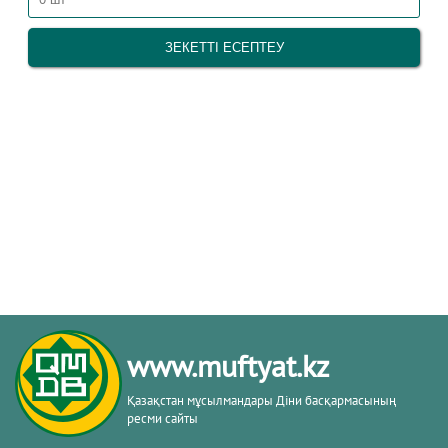
www.muftyat.kz
Қазақстан мұсылмандары Діни басқармасының
ресми сайты