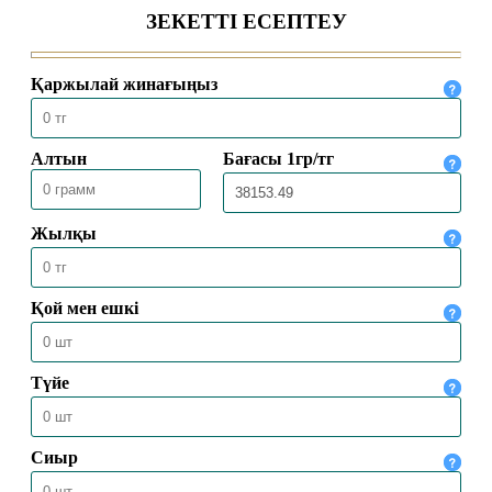
04.08.2026
2046
БАС МҮФТИ ТӨРАЛҚА МӘЖІЛІСІН
ӨТКІЗДІ
31.07.2026
2188