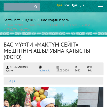
Қаз
Рус
Qaz
قاز
Togg
navi
Басты бет
ҚМДБ
Бас мүфти блогы
БАС МҮФТИ «МАҚТҰМ СЕЙІТ» МЕШІТІНІҢ АШЫЛУЫНА
ҚАТЫСТЫ (ФОТО)
БАС МҮФТИ «МАҚТҰМ СЕЙІТ»
МЕШІТІНІҢ АШЫЛУЫНА ҚАТЫСТЫ
(ФОТО)
ҚМДБ Баспасөз
0
қызметі
muftyat.kz
23.05.2024
3682
пікір
–
|
A
|
+