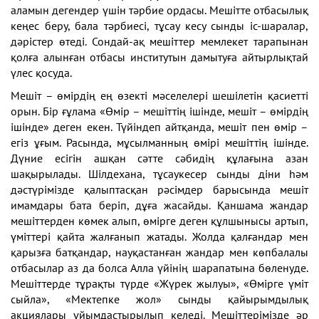
аламын дегендер үшін тәрбие ордасы. Мешітте отбасылық
кеңес беру, бала тәрбиесі, тұсау кесу сынды іс-шаралар,
дәрістер өтеді. Сондай-ақ мешіттер мемлекет тарапынан
қолға алынған отбасы институтын дамытуға айтырлықтай
үлес қосуда.
Мешіт – өмірдің ең өзекті мәселелері шешілетін қасиетті
орын. Бір ғұлама «Өмір – мешіттің ішінде, мешіт – өмірдің
ішінде» деген екен. Түйіндеп айтқанда, мешіт пен өмір –
егіз ұғым. Расында, мұсылманның өмірі мешіттің ішінде.
Дүние есігін ашқан сәтте сәбидің құлағына азан
шақырылады. Шілдехана, тұсаукесер сынды діни һәм
дәстүрімізде қалыптасқан рәсімдер барысында мешіт
имамдары бата беріп, дұға жасайды. Қаншама жандар
мешіттерден көмек алып, өмірге деген құлшынысы артып,
үміттері қайта жалғанып жатады. Жолда қалғандар мен
қарызға батқандар, науқастанған жандар мен көпбалалы
отбасылар аз да болса Алла үйінің шарапатына бөленуде.
Мешіттерде тұрақты түрде «Жүрек жылуы», «Өмірге үміт
сыйла», «Мектепке жол» сынды қайырымдылық
акциялары ұйымдастырылып келеді. Мешіттерімізде әр