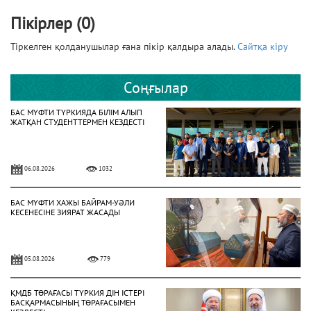
Пікірлер (0)
Тіркелген қолданушылар ғана пікір қалдыра алады.
Сайтқа кіру
Соңғылар
БАС МҮФТИ ТҮРКИЯДА БІЛІМ АЛЫП
ЖАТҚАН СТУДЕНТТЕРМЕН КЕЗДЕСТІ
06.08.2026
1032
БАС МҮФТИ ХАЖЫ БАЙРАМ-УӘЛИ
КЕСЕНЕСІНЕ ЗИЯРАТ ЖАСАДЫ
05.08.2026
779
ҚМДБ ТӨРАҒАСЫ ТҮРКИЯ ДІН ІСТЕРІ
БАСҚАРМАСЫНЫҢ ТӨРАҒАСЫМЕН