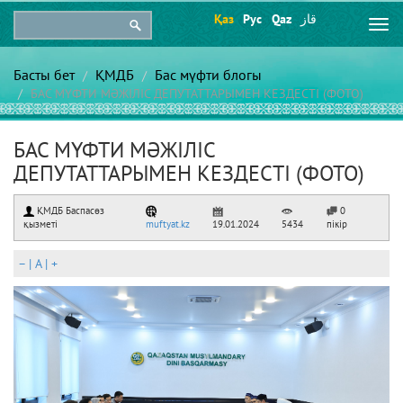
Қаз
Рус
Qaz
قاز
Togg
navi
Басты бет
ҚМДБ
Бас мүфти блогы
БАС МҮФТИ МӘЖІЛІС ДЕПУТАТТАРЫМЕН КЕЗДЕСТІ (ФОТО)
БАС МҮФТИ МӘЖІЛІС
ДЕПУТАТТАРЫМЕН КЕЗДЕСТІ (ФОТО)
ҚМДБ Баспасөз
0
қызметі
muftyat.kz
19.01.2024
5434
пікір
–
|
A
|
+