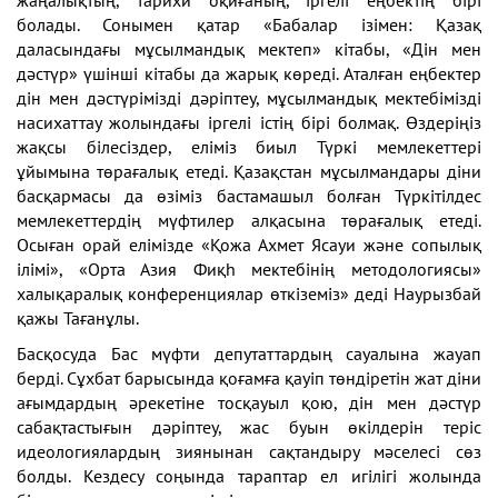
жаңалықтың, тарихи оқиғаның, іргелі еңбектің бірі
болады. Сонымен қатар «Бабалар ізімен: Қазақ
даласындағы мұсылмандық мектеп» кітабы, «Дін мен
дәстүр» үшінші кітабы да жарық көреді. Аталған еңбектер
дін мен дәстүрімізді дәріптеу, мұсылмандық мектебімізді
насихаттау жолындағы іргелі істің бірі болмақ. Өздеріңіз
жақсы білесіздер, еліміз биыл Түркі мемлекеттері
ұйымына төрағалық етеді. Қазақстан мұсылмандары діни
басқармасы да өзіміз бастамашыл болған Түркітілдес
мемлекеттердің мүфтилер алқасына төрағалық етеді.
Осыған орай елімізде «Қожа Ахмет Ясауи және сопылық
ілімі», «Орта Азия Фиқһ мектебінің методологиясы»
халықаралық конференциялар өткіземіз» деді Наурызбай
қажы Тағанұлы.
Басқосуда Бас мүфти депутаттардың сауалына жауап
берді. Сұхбат барысында қоғамға қауіп төндіретін жат діни
ағымдардың әрекетіне тосқауыл қою, дін мен дәстүр
сабақтастығын дәріптеу, жас буын өкілдерін теріс
идеологиялардың зиянынан сақтандыру мәселесі сөз
болды. Кездесу соңында тараптар ел игілігі жолында