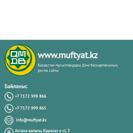
www.muftyat.kz
Қазақстан мұсылмандары Діни басқармасының
ресми сайты
Байланыс
+7 7172 999 866
+7 7172 999 865
info@muftyat.kz
Астана қаласы, Қарасаз к-сi, 3