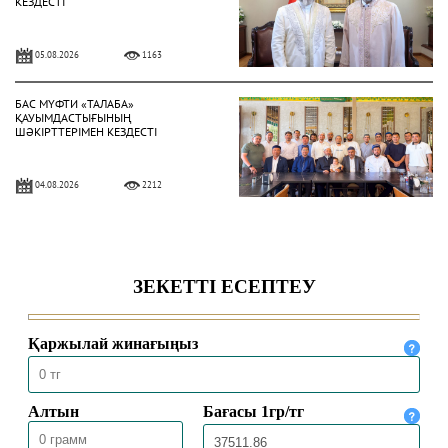
КЕЗДЕСТІ
05.08.2026
1163
БАС МҮФТИ «ТАЛАБА»
ҚАУЫМДАСТЫҒЫНЫҢ
ШӘКІРТТЕРІМЕН КЕЗДЕСТІ
04.08.2026
2212
БАС МҮФТИ ҚАЗАҚСТАННЫҢ
ТҮРКИЯДАҒЫ ТӨТЕНШЕ ЖӘНЕ
ӨКІЛЕТТІ ЕЛШІСІМЕН КЕЗДЕСТІ
04.08.2026
1903
БАС МҮФТИ ТӨРАЛҚА МӘЖІЛІСІН
ӨТКІЗДІ
31.07.2026
2091