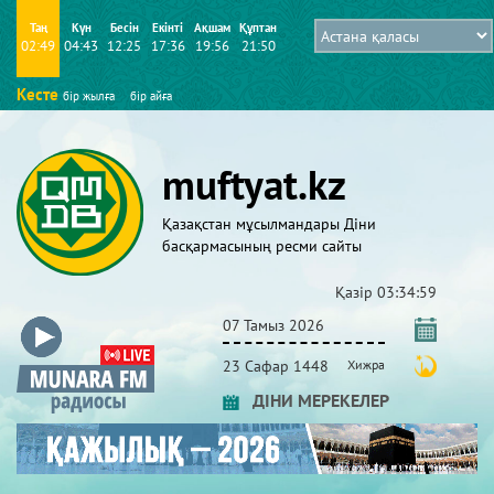
Таң
Күн
Бесін
Екінті
Ақшам
Құптан
02:49
04:43
12:25
17:36
19:56
21:50
Кесте
бір жылға
бір айға
muftyat.kz
Қазақстан мұсылмандары Діни
басқармасының ресми сайты
Қазір
03:35:01
07 Тамыз 2026
23 Сафар 1448
Хижра
ДІНИ МЕРЕКЕЛЕР