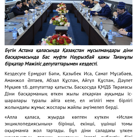
Бүгін Астана қаласында Қазақстан мұсылмандары діни
басқармасында Бас мүфти Наурызбай қажы Тағанұлы
бірқатар Мәжіліс депутаттарымен кездесті.
Кездесуге Ермұрат Бәпи, Қазыбек Иса, Самат Мұсабаев,
Аманжол Әлтаев, Абзал Құспан, Айгүл Құспан, Дәулет
Мұқаев т.б. депутаттар қатысты. Басқосуда ҚМДБ Төрағасы
Діни басқарманың өткен жылы атқарған ауқымды іс-
шаралары туралы айта келе, ел игілігі мен бірлігі
жолындағы жұмыс жоспары жайлы әңгімелеп берді.
«Алла қаласа, жуырда көптен күткен «Ислам
энциклопедиясының» бірінші, екінші, үшінші томы
оқырманға жол тартады. Бұл діни саладағы үлкен