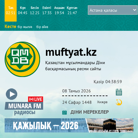
Таң
Күн
Бесін
Екінті
Ақшам
Құптан
02:51
04:45
12:25
17:35
19:54
21:47
Кесте
бір жылға
бір айға
muftyat.kz
Қазақстан мұсылмандары Діни
басқармасының ресми сайты
Қазір
04:39:00
08 Тамыз 2026
24 Сафар 1448
Хижра
ДІНИ МЕРЕКЕЛЕР