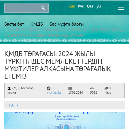
Қаз
Рус
Qaz
قاز
Togg
navi
Басты бет
ҚМДБ
Бас мүфти блогы
ҚМДБ ТӨРАҒАСЫ: 2024 ЖЫЛЫ ТҮРКІТІЛДЕС МЕМЛЕКЕТТЕРДІҢ
МҮФТИЛЕР АЛҚАСЫНА ТӨРАҒАЛЫҚ ЕТЕМІЗ
ҚМДБ ТӨРАҒАСЫ: 2024 ЖЫЛЫ
ТҮРКІТІЛДЕС МЕМЛЕКЕТТЕРДІҢ
МҮФТИЛЕР АЛҚАСЫНА ТӨРАҒАЛЫҚ
ЕТЕМІЗ
ҚМДБ Баспасөз
0
қызметі
muftyat.kz
17.01.2024
5052
пікір
–
|
A
|
+