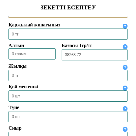
04.08.2026
1994
БАС МҮФТИ ТӨРАЛҚА МӘЖІЛІСІН
ӨТКІЗДІ
31.07.2026
2144