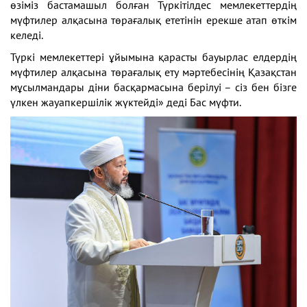
өзіміз бастамашыл болған Түркітілдес мемлекеттердің
мүфтилер алқасына төрағалық ететінін ерекше атап өткім
келеді.
Түркі мемлекеттері ұйымына қарасты бауырлас елдердің
мүфтилер алқасына төрағалық ету мәртебесінің Қазақстан
мұсылмандары діни басқармасына берілуі – сіз бен бізге
үлкен жауапкершілік жүктейді» деді Бас мүфти.