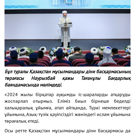
Бұл туралы Қазақстан мұсылмандары діни басқармасының
төрағасы Наурызбай қажы Тағанұлы Бағдарлық
баяндамасында мәлімдеді.
«2024 жылы бірқатар ауқымды іс-шараларды атқаруды
жоспарлап отырмыз. Еліміз биыл бірнеше беделді
халықаралық ұйымға, атап айтқанда, Түркі мемлекеттері
ұйымына, Азық-түлік қауіпсіздігі жөніндегі ислам ұйымына
төрағалық етеді.
Осы ретте Қазақстан мұсылмандары діни басқармасы да