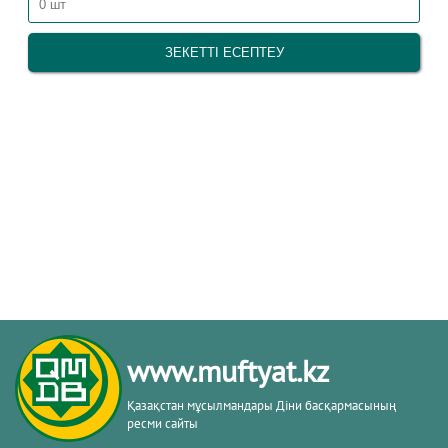
www.muftyat.kz
Қазақстан мұсылмандары Діни басқармасының
ресми сайты