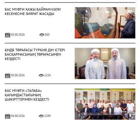
БАС МҮФТИ ХАЖЫ БАЙРАМ-УӘЛИ
КЕСЕНЕСІНЕ ЗИЯРАТ ЖАСАДЫ
05.08.2026
885
ҚМДБ ТӨРАҒАСЫ ТҮРКИЯ ДІН ІСТЕРІ
БАСҚАРМАСЫНЫҢ ТӨРАҒАСЫМЕН
КЕЗДЕСТІ
05.08.2026
1224
БАС МҮФТИ «ТАЛАБА»
ҚАУЫМДАСТЫҒЫНЫҢ
ШӘКІРТТЕРІМЕН КЕЗДЕСТІ
04.08.2026
2289
БАС МҮФТИ ҚАЗАҚСТАННЫҢ
ТҮРКИЯДАҒЫ ТӨТЕНШЕ ЖӘНЕ
ӨКІЛЕТТІ ЕЛШІСІМЕН КЕЗДЕСТІ