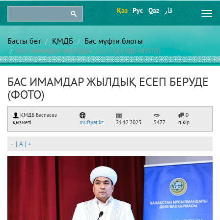
Қаз
Рус
Qaz
قاز
Togg
navi
Басты бет
ҚМДБ
Бас мүфти блогы
БАС ИМАМДАР ЖЫЛДЫҚ ЕСЕП БЕРУДЕ (ФОТО)
БАС ИМАМДАР ЖЫЛДЫҚ ЕСЕП БЕРУДЕ
(ФОТО)
ҚМДБ Баспасөз
0
қызметі
muftyat.kz
21.12.2023
5477
пікір
–
|
A
|
+