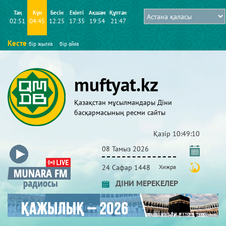
Таң
Күн
Бесін
Екінті
Ақшам
Құптан
02:51
04:45
12:25
17:35
19:54
21:47
Кесте
бір жылға
бір айға
muftyat.kz
Қазақстан мұсылмандары Діни
басқармасының ресми сайты
Қазір
10:49:12
08 Тамыз 2026
24 Сафар 1448
Хижра
ДІНИ МЕРЕКЕЛЕР