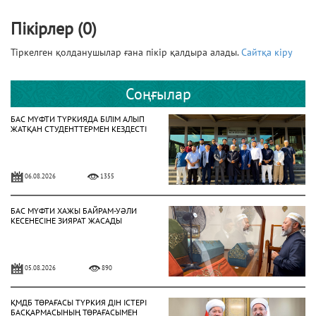
Пікірлер (0)
Тіркелген қолданушылар ғана пікір қалдыра алады.
Сайтқа кіру
Соңғылар
БАС МҮФТИ ТҮРКИЯДА БІЛІМ АЛЫП
ЖАТҚАН СТУДЕНТТЕРМЕН КЕЗДЕСТІ
06.08.2026
1355
БАС МҮФТИ ХАЖЫ БАЙРАМ-УӘЛИ
КЕСЕНЕСІНЕ ЗИЯРАТ ЖАСАДЫ
05.08.2026
890
ҚМДБ ТӨРАҒАСЫ ТҮРКИЯ ДІН ІСТЕРІ
БАСҚАРМАСЫНЫҢ ТӨРАҒАСЫМЕН