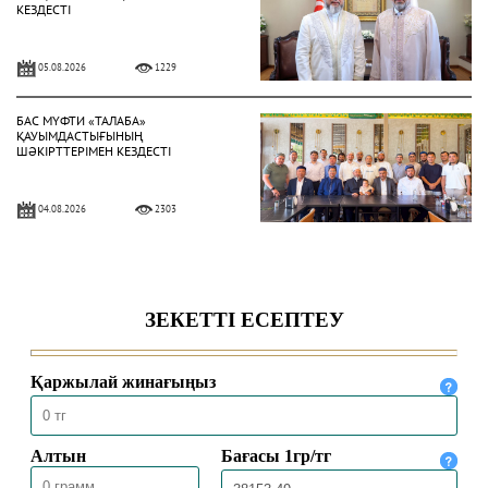
КЕЗДЕСТІ
05.08.2026
1229
БАС МҮФТИ «ТАЛАБА»
ҚАУЫМДАСТЫҒЫНЫҢ
ШӘКІРТТЕРІМЕН КЕЗДЕСТІ
04.08.2026
2303
БАС МҮФТИ ҚАЗАҚСТАННЫҢ
ТҮРКИЯДАҒЫ ТӨТЕНШЕ ЖӘНЕ
ӨКІЛЕТТІ ЕЛШІСІМЕН КЕЗДЕСТІ
04.08.2026
2007
БАС МҮФТИ ТӨРАЛҚА МӘЖІЛІСІН
ӨТКІЗДІ