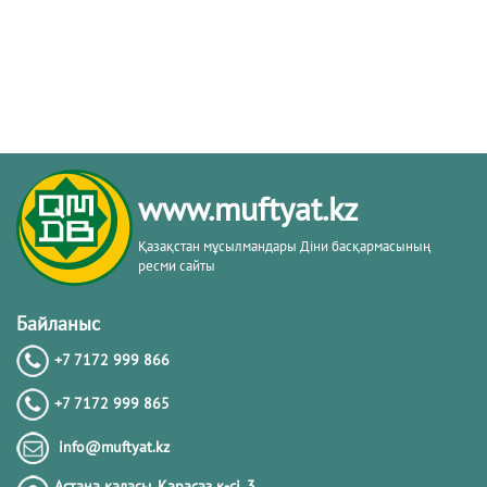
www.muftyat.kz
Қазақстан мұсылмандары Діни басқармасының
ресми сайты
Байланыс
+7 7172 999 866
+7 7172 999 865
info@muftyat.kz
Астана қаласы, Қарасаз к-сi, 3