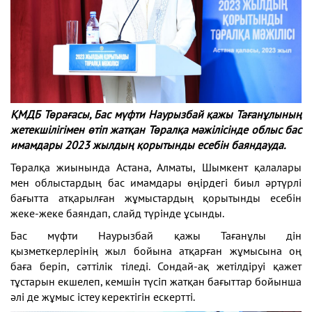
ҚМДБ Төрағасы, Бас мүфти Наурызбай қажы Тағанұлының
жетекшілігімен өтіп жатқан Төралқа мәжілісінде облыс бас
имамдары 2023 жылдың қорытынды есебін баяндауда.
Төралқа жиынында Астана, Алматы, Шымкент қалалары
мен облыстардың бас имамдары өңірдегі биыл әртүрлі
бағытта атқарылған жұмыстардың қорытынды есебін
жеке-жеке баяндап, слайд түрінде ұсынды.
Бас мүфти Наурызбай қажы Тағанұлы дін
қызметкерлерінің жыл бойына атқарған жұмысына оң
баға беріп, сәттілік тіледі. Сондай-ақ жетілдіруі қажет
тұстарын екшелеп, кемшін түсіп жатқан бағыттар бойынша
әлі де жұмыс істеу керектігін ескертті.