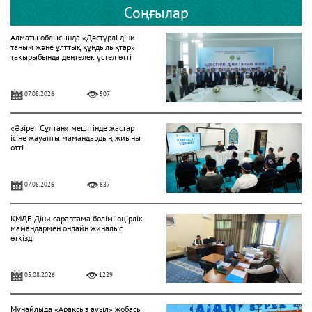
Соңғылар
Алматы облысында «Дәстүрлі діни
таным және ұлттық құндылықтар»
тақырыбында дөңгелек үстел өтті
07.08.2026
507
«Әзірет Сұлтан» мешітінде жастар
ісіне жауапты мамандардың жиыны
өтті
07.08.2026
687
ҚМДБ Діни сараптама бөлімі өңірлік
мамандармен онлайн жиналыс
өткізді
05.08.2026
1229
Мұнайлыда «Арақсыз ауыл» жобасы