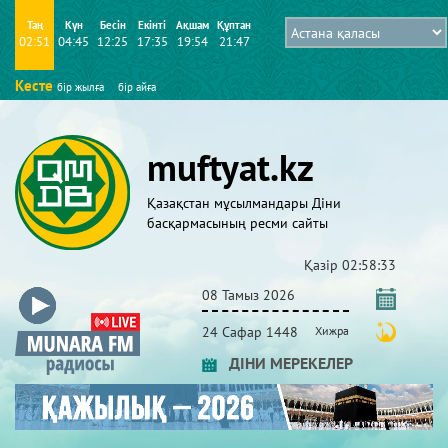
Таң
Күн
Бесін
Екінті
Ақшам
Құптан
02:51
04:45
12:25
17:35
19:54
21:47
Кесте
бір жылға
бір айға
muftyat.kz
Қазақстан мұсылмандары Діни
басқармасының ресми сайты
Қазір
02:58:33
08 Тамыз 2026
24 Сафар 1448
Хижра
ДІНИ МЕРЕКЕЛЕР