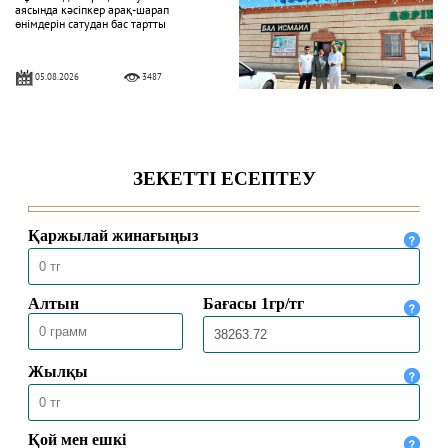
аясында кәсіпкер арақ-шарап
өнімдерін сатудан бас тартты
05.08.2026
3487
«Һибатулла Тарази» медресе-
колледжінде қабылдау басталды
04.08.2026
317
Ақтөбеде XV республикалық Құран
жарысына іріктеу сайысы өтті
16.07.2026
748