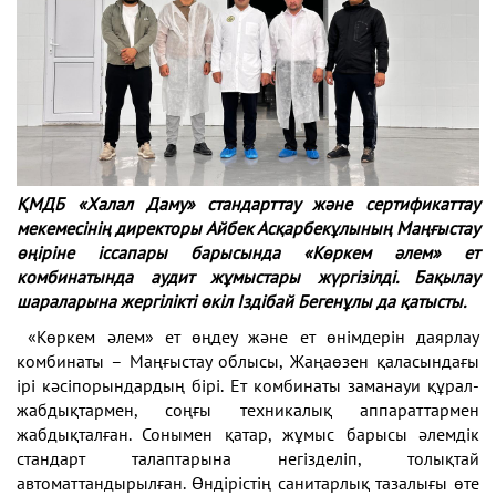
ҚМДБ «Халал Даму» стандарттау және сертификаттау
мекемесінің директоры Айбек Асқарбекұлының Маңғыстау
өңіріне іссапары барысында «Көркем әлем» ет
комбинатында аудит жұмыстары жүргізілді. Бақылау
шараларына жергілікті өкіл Іздібай Бегенұлы да қатысты.
«Көркем әлем» ет өңдеу және ет өнімдерін даярлау
комбинаты – Маңғыстау облысы, Жаңаөзен қаласындағы
ірі кәсіпорындардың бірі. Ет комбинаты заманауи құрал-
жабдықтармен, соңғы техникалық аппараттармен
жабдықталған. Сонымен қатар, жұмыс барысы әлемдік
стандарт талаптарына негізделіп, толықтай
автоматтандырылған. Өндірістің санитарлық тазалығы өте