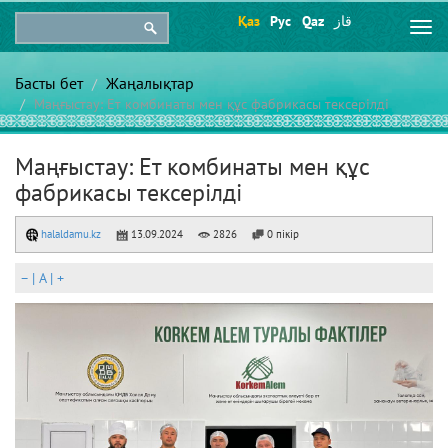
Қаз
Рус
Qaz
قاز
Togg
navi
Басты бет
Жаңалықтар
Маңғыстау: Ет комбинаты мен құс фабрикасы тексерілді
Маңғыстау: Ет комбинаты мен құс
фабрикасы тексерілді
halaldamu.kz
13.09.2024
2826
0 пікір
–
|
A
|
+