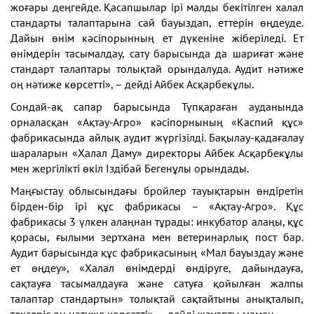
жоғары деңгейде. Қасапшылар ірі малды бекітілген халал
стандарты талаптарына сай бауыздап, еттерін өңдеуде.
Дайын өнім кәсіпорынның ет дүкеніне жіберіледі. Ет
өнімдерін тасымалдау, сату барысында да шариғат және
стандарт талаптары толықтай орындалуда. Аудит нәтиже
оң нәтиже көрсетті», – дейді Айбек Асқарбекұлы.
Сондай-ақ сапар барысында Түпқараған ауданында
орналасқан «Ақтау-Агро» кәсіпорнының «Каспий құс»
фабрикасында айлық аудит жүргізілді. Бақылау-қадағалау
шараларын «Халал Даму» директоры Айбек Асқарбекұлы
мен жергілікті өкіл Іздібай Бегенұлы орындады.
Маңғыстау облысындағы бройлер тауықтарын өндіретін
бірден-бір ірі құс фабрикасы – «Ақтау-Агро». Құс
фабрикасы 3 үлкен алаңнан тұрады: инкубатор алаңы, құс
қорасы, ғылыми зертхана мен ветеринарлық пост бар.
Аудит барысында құс фабрикасының «Мал бауыздау және
ет өңдеу», «Халал өнімдерді өндіруге, дайындауға,
сақтауға тасымалдауға және сатуға қойылған жалпы
талаптар стандартын» толықтай сақтайтыны анықталып,