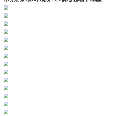
тексеріс оң нәтиже көрсетті», – дейді жауапты маман.