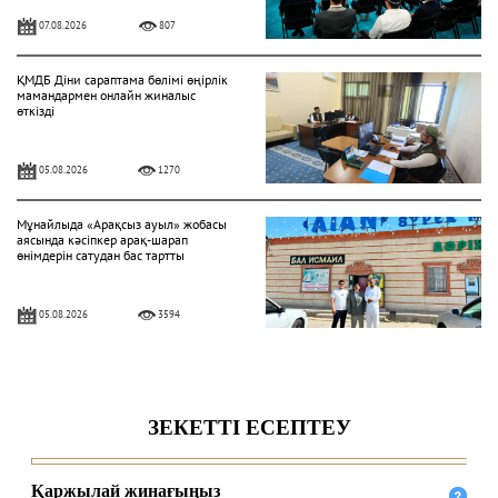
07.08.2026
807
ҚМДБ Діни сараптама бөлімі өңірлік
мамандармен онлайн жиналыс
өткізді
05.08.2026
1270
Мұнайлыда «Арақсыз ауыл» жобасы
аясында кәсіпкер арақ-шарап
өнімдерін сатудан бас тартты
05.08.2026
3594
«Һибатулла Тарази» медресе-
колледжінде қабылдау басталды
04.08.2026
333