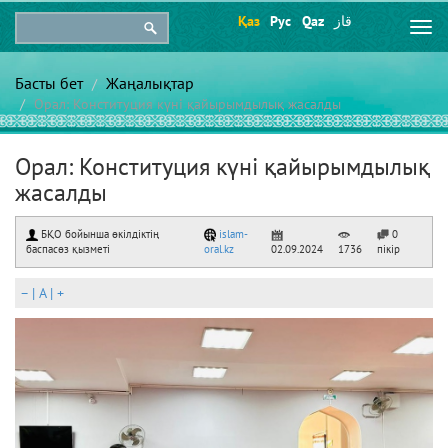
Қаз
Рус
Qaz
قاز
Togg
navi
Басты бет
Жаңалықтар
Орал: Конституция күні қайырымдылық жасалды
Орал: Конституция күні қайырымдылық
жасалды
БҚО бойынша өкілдіктің
islam-
0
баспасөз қызметі
oral.kz
02.09.2024
1736
пікір
–
|
A
|
+