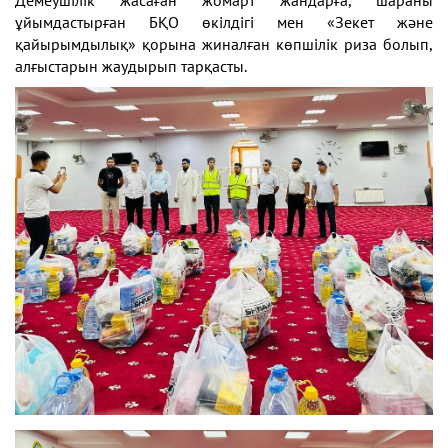
ұйымдастырған БҚО өкілдігі
мен «Зекет және
қайырымдылық» қорына жиналған көпшілік риза болып,
алғыстарын жаудырып тарқасты.