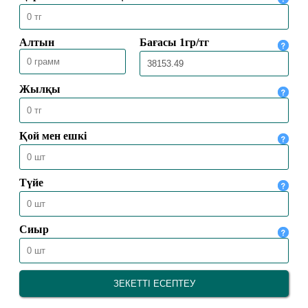
Ақтөбеде XV республикалық Құран
жарысына іріктеу сайысы өтті
16.07.2026
762