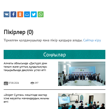
Пікірлер (0)
Тіркелген қолданушылар ғана пікір қалдыра алады.
Сайтқа кіру
Соңғылар
Алматы облысында «Дәстүрлі діни
таным және ұлттық құндылықтар»
тақырыбында дөңгелек үстел өтті
07.08.2026
597
«Әзірет Сұлтан» мешітінде жастар
ісіне жауапты мамандардың жиыны
өтті