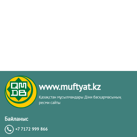
www.muftyat.kz
Қазақстан мұсылмандары Діни басқармасының
ресми сайты
Байланыс
+7 7172 999 866