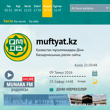
Таң
Күн
Бесін
Екінті
Ақшам
Құптан
02:51
04:45
12:25
17:35
19:54
21:47
Кесте
бір жылға
бір айға
muftyat.kz
Қазақстан мұсылмандары Діни
басқармасының ресми сайты
Қазір
21:20:49
09 Тамыз 2026
25 Сафар 1448
Хижра
ДІНИ МЕРЕКЕЛЕР