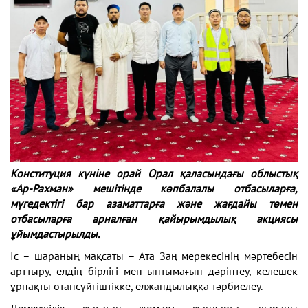
Конституция күніне орай Орал қаласындағы облыстық
«Ар-Рахман» мешітінде көпбалалы отбасыларға,
мүгедектігі бар азаматтарға және жағдайы төмен
отбасыларға арналған қайырымдылық акциясы
ұйымдастырылды.
Іс – шараның мақсаты – Ата Заң мерекесінің мәртебесін
арттыру, елдің бірлігі мен ынтымағын дәріптеу, келешек
ұрпақты отансүйгіштікке, елжандылыққа тәрбиелеу.
Демеушілік жасаған жомарт жандарға, шараны