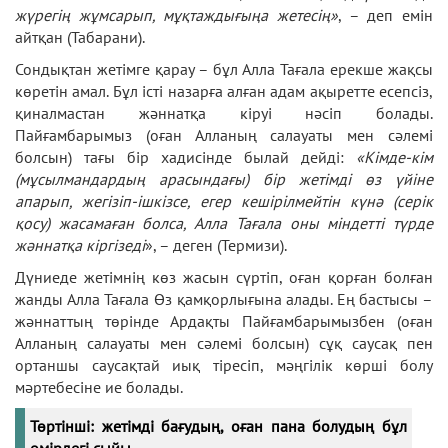
жүрегің жұмсарып, мұқтаждығыңа жетесің»
, – деп емін
айтқан (Табарани).
Сондықтан жетімге қарау – бұл Алла Тағала ерекше жақсы
көретін амал. Бұл істі назарға алған адам ақыретте есепсіз,
қиналмастан жәннатқа кіруі нәсіп болады.
Пайғамбарымыз (оған Алланың салауаты мен сәлемі
болсын) тағы бір хадисінде былай дейді:
«Кімде-кім
(мұсылмандардың арасындағы) бір жетімді өз үйіне
апарып, жегізіп-ішкізсе, егер кешірілмейтін күнә (серік
қосу) жасамаған болса, Алла Тағала оны міндетті түрде
жәннатқа кіргізеді
», – деген (Термизи).
Дүниеде жетімнің көз жасын сүртіп, оған қорған болған
жанды Алла Тағала Өз қамқорлығына алады. Ең бастысы –
жәннаттың төрінде Ардақты Пайғамбарымызбен (оған
Алланың салауаты мен сәлемі болсын) сұқ саусақ пен
ортаншы саусақтай иық тіресіп, мәңгілік көрші болу
мәртебесіне ие болады.
Төртінші: жетімді бағудың, оған пана болудың бұл
өмірдегі сыйы