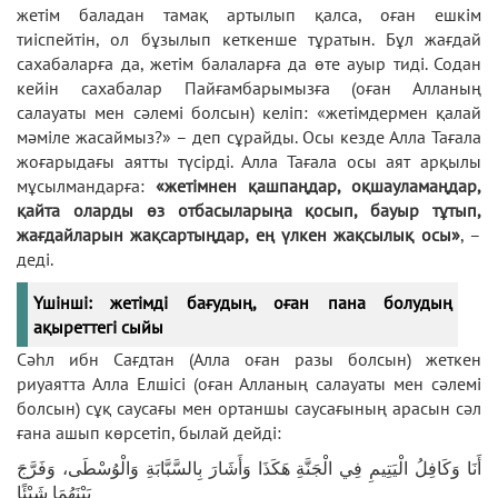
жетім баладан тамақ артылып қалса, оған ешкім
тиіспейтін, ол бұзылып кеткенше тұратын. Бұл жағдай
сахабаларға да, жетім балаларға да өте ауыр тиді. Содан
кейін сахабалар Пайғамбарымызға (оған Алланың
салауаты мен сәлемі болсын) келіп: «жетімдермен қалай
мәміле жасаймыз?» – деп сұрайды. Осы кезде Алла Тағала
жоғарыдағы аятты түсірді. Алла Тағала осы аят арқылы
мұсылмандарға:
«жетімнен қашпаңдар, оқшауламаңдар,
қайта оларды өз отбасыларыңа қосып, бауыр тұтып,
жағдайларын жақсартыңдар, ең үлкен жақсылық осы»
, –
деді.
Үшінші: жетімді бағудың, оған пана болудың
ақыреттегі сыйы
Сәһл ибн Сағдтан (Алла оған разы болсын) жеткен
риуаятта Алла Елшісі (оған Алланың салауаты мен сәлемі
болсын) сұқ саусағы мен ортаншы саусағының арасын сәл
ғана ашып көрсетіп, былай дейді:
أَنَا وَكَافِلُ الْيَتِيمِ فِي الْجَنَّةِ هَكَذَا وَأَشَارَ بِالسَّبَّابَةِ وَالْوُسْطَى، وَفَرَّجَ
بَيْنَهُمَا شَيْئًا