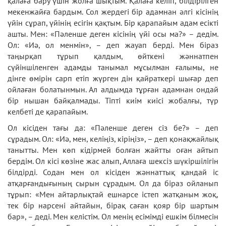
қалаға бару үшін жолға шықтым. Қалаға келіп, білдірілген
мекенжайға бардым. Сол жердегі бір адамнан әлгі кісінің
үйін сұрап, үйінің есігін қақтым. Бір қарапайым адам есікті
ашты. Мен: «Пәленше деген кісінің үйі осы ма?» – дедім.
Ол: «Иә, ол менмін», – деп жауап берді. Мен біраз
таңырқап тұрып қалдым, өйткені жәннатпен
сүйіншіленген адамды танымал мұсылман ғалымы, не
дінге өмірін сарп етіп жүрген дін қайраткері шығар деп
ойлаған болатынмын. Ал алдымда тұрған адамнан ондай
бір нышан байқалмады. Тіпті киім киісі жобалғы, түр
келбеті де қарапайым.
Ол кісіден тағы да: «Пәленше деген сіз бе?» – деп
сұрадым. Ол: «Иә, мен, келіңіз, кіріңіз», – деп қонақжайлық
танытты. Мен көп кідірмей болған жайтты оған айтып
бердім. Ол кісі көзіне жас алып, Аллаға шексіз шүкіршілігін
білдірді. Содан мен ол кісіден жәннаттық қандай іс
атқарғандығының сырын сұрадым. Ол да біраз ойланып
тұрып: «Мен айтарлықтай ешнарсе істеп жатқаным жоқ,
тек бір нарсені айтайын, бірақ саған қояр бір шартым
бар», – деді. Мен келістім. Ол менің есімімді ешкім білмесін