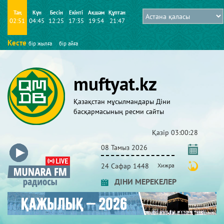
Таң
Күн
Бесін
Екінті
Ақшам
Құптан
02:51
04:45
12:25
17:35
19:54
21:47
Кесте
бір жылға
бір айға
muftyat.kz
Қазақстан мұсылмандары Діни
басқармасының ресми сайты
Қазір
03:00:29
08 Тамыз 2026
24 Сафар 1448
Хижра
ДІНИ МЕРЕКЕЛЕР