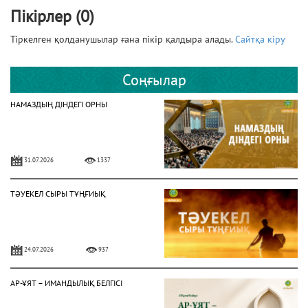
Пікірлер (0)
Тіркелген қолданушылар ғана пікір қалдыра алады.
Сайтқа кіру
Соңғылар
НАМАЗДЫҢ ДІНДЕГІ ОРНЫ
31.07.2026
1337
ТӘУЕКЕЛ СЫРЫ ТҰҢҒИЫҚ
24.07.2026
937
АР-ҰЯТ – ИМАНДЫЛЫҚ БЕЛГІСІ