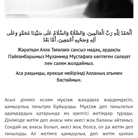
اَلْحَمْدُ لِلّٰهِ رَبِّ الْعَالَمِينَ، وَالصَّلَاةُ وَالسَّلَامُ عَلَى سَيِّدِنَا مُحَمَّدٍ وَعَلَى
آلِهِ وَصَحْبِهِ أَجْمَعِينَ، أَمَّا بَعْدُ
Жаратқан Алла Тағалаға сансыз мадақ, ардақты
Пайғамбарымыз Мұхаммед Мұстафаға көптеген салауат
пен сәлем жолдаймыз.
Аса рақымды, ерекше мейірімді Алланың атымен
бастаймын.
Асыл дініміз ислам мұқтаж жандарға жәрдемдесіп,
қамқорлық танытуға бұйырады. Мұқтаж деп танылатын
адамдардың қатарында ең әуелгісі жетімдер тұрады.
Дінімізде жетім деп анасы мен әкесі жоқ баланы айтамыз.
Сондай-ақ анасы болып, әкесі жоқ болса, ол да жетім деп
танылады. Ал жетімге қамқорлық деп жетім қалған