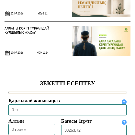
22.07.2026
511
АЛЛАНЫ КӨРІП ТҰРҒАНДАЙ
ҚҰЛШЫЛЫҚ ЖАСАУ
10.07.2026
1124
ЫНСАП ПЕН ШҮКІР – НЫҒМЕТТІ
АРТТЫРАТЫН ҚАСИЕТ
03.07.2026
1028
НЕКЕ – САЛАУАТТЫ ӨМІР ШАРТЫ
26.06.2026
1533