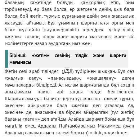
баланың қажетінде болуды, қамқорлық етіп, оны
тәрбиелеуді, ер бала болса, ер жеткенге дейін, қыз бала
болса, бой жетіп, тұрмыс құрғанына дейін оған жақсылық
жасауды айтамыз. Бұл ұғымның шариғаттағы орны мен
бізге жүктейтін жауапкершілігін тереңірек түсіну үшін,
«жетім» сөзінің тілдік және шариғи мағынасы және т.б.
мәліметтерге назар аударғанымыз жөн.
Бірінші: «жетім» сөзінің тілдік және шариғи
мағынасы
Жетім сөзі араб тіліндегі (اليُتْمُ) түбірінен шыққан. Бұл сөз
«жалғыз қалу», «панасыздық», «оңашалану» деген
мағыналарды білдіреді. Ал ислам шариғатында бұл сөздің
анықтамасы нақты әрі заңды түрде белгіленген.
Шариғатымызда: балиғат (ержету) жасына толмай тұрып,
әкесінен айырылған бала «жетім» деп аталады. Ал,
әкесінен де, анасынан да бірдей айырылған (тұл жетім)
баланы «латим» деп атайды. Алайда шариғат бойынша бұл
мәңгілік емес. Ардақты Пайғамбарымыз Мұхаммед (оған
Алланың салауаты мен сәлемі болсын) өзінің хадисінде: