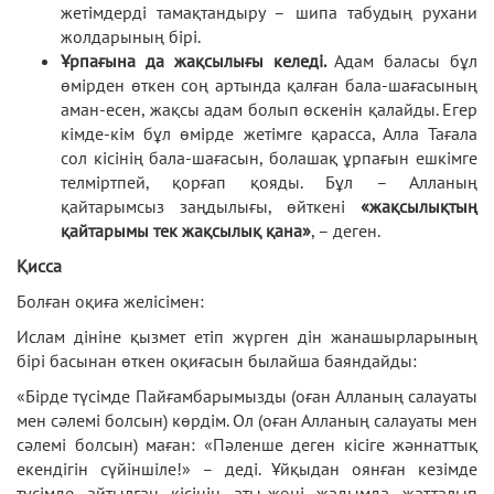
жетімдерді тамақтандыру – шипа табудың рухани
жолдарының бірі.
Ұрпағына да жақсылығы келеді.
Адам баласы бұл
өмірден өткен соң артында қалған бала-шағасының
аман-есен, жақсы адам болып өскенін қалайды. Егер
кімде-кім бұл өмірде жетімге қарасса, Алла Тағала
сол кісінің бала-шағасын, болашақ ұрпағын ешкімге
телміртпей, қорғап қояды. Бұл – Алланың
қайтарымсыз заңдылығы, өйткені
«жақсылықтың
қайтарымы тек жақсылық қана»
, – деген.
Қисса
Болған оқиға желісімен:
Ислам дініне қызмет етіп жүрген дін жанашырларының
бірі басынан өткен оқиғасын былайша баяндайды:
«Бірде түсімде Пайғамбарымызды (оған Алланың салауаты
мен сәлемі болсын) көрдім. Ол (оған Алланың салауаты мен
сәлемі болсын) маған: «Пәленше деген кісіге жәннаттық
екендігін сүйіншіле!» – деді. Ұйқыдан оянған кезімде
түсімде айтылған кісінің аты-жөні жадымда жатталып