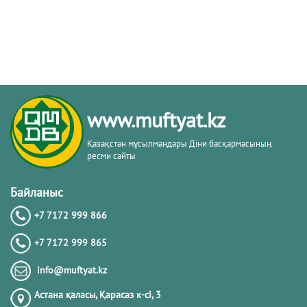
www.muftyat.kz
Қазақстан мұсылмандары Діни басқармасының
ресми сайты
Байланыс
+7 7172 999 866
+7 7172 999 865
info@muftyat.kz
Астана қаласы, Қарасаз к-сi, 3