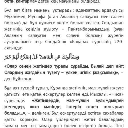
бетін қайтарма»
деген кең мағынаны білдіреді.
Бұл аят бізге мынаны ұқтырады: адамзаттың ардақтысы
Мұхаммед Мұстафа (оған Алланың салауаты мен сәлемі
болсын) да бұл дүниеге жетім болып келген. Сондықтан
жетімнің көңілін ауырту – Пайғамбарымыздың (оған
Алланың салауаты мен сәлемі болсын) жүрегін
ауыртқанмен тең. Сондай-ақ «Бақара» сүресінің 220-
аятында:
وَيَسْأَلُونَكَ عَنِ الْيَتَامَىٰ ۖ قُلْ إِصْلَاحٌ لَّهُمْ خَيْرٌ
«Олар сенен жетімдер туралы сұрайды. Былай деп айт:
Олардың жағдайын түзету – үлкен игілік (жақсылық)»
, –
деп бұйырған.
Бұл аят түспей тұрып, Құранда жетімнің мал-мүлкін жеуге
қатысты өте қатаң ескертулер келген еді. Мысалы, «Ниса»
сүресінде:
«Жетімдердің мал-мүлкін зұлымдықпен
жегендер, шын мәнінде, іштерін отпен толтырған
болады...»
, – делінген. Бұл ескертулерді естіген сахабалар
қатты қорықты. Олар үйлеріндегі жетім балалардың
тамағы мен өз тамақтарын бөлек пісіретін болды. Тіпті