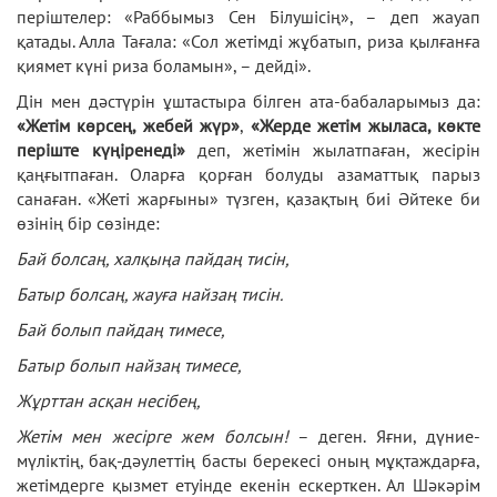
періштелер: «Раббымыз Сен Білушісің», – деп жауап
қатады. Алла Тағала: «Сол жетімді жұбатып, риза қылғанға
қиямет күні риза боламын», – дейді».
Дін мен дәстүрін ұштастыра білген ата-бабаларымыз да:
«Жетім көрсең, жебей жүр»
,
«Жерде жетім жыласа, көкте
періште күңіренеді»
деп, жетімін жылатпаған, жесірін
қаңғытпаған. Оларға қорған болуды азаматтық парыз
санаған. «Жеті жарғыны» түзген, қазақтың биі Әйтеке би
өзінің бір сөзінде:
Бай болсаң, халқыңа пайдаң тисін,
Батыр болсаң, жауға найзаң тисін.
Бай болып пайдаң тимесе,
Батыр болып найзаң тимесе,
Жұрттан асқан несібең,
Жетім мен жесірге жем болсын!
– деген. Яғни, дүние-
мүліктің, бақ-дәулеттің басты берекесі оның мұқтаждарға,
жетімдерге қызмет етуінде екенін ескерткен. Ал Шәкәрім