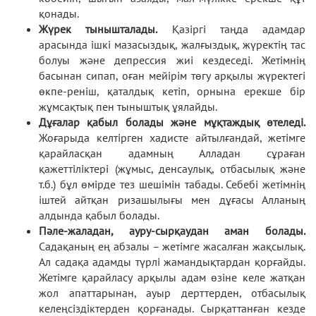
қонады.
Жүрек тынышталады.
Қазіргі таңда адамдар
арасында ішкі мазасыздық, жалғыздық, жүректің тас
болуы және депрессия жиі кездеседі. Жетімнің
басынан сипап, оған мейірім төгу арқылы жүректегі
өкпе-реніш, қаталдық кетіп, орнына ерекше бір
жұмсақтық пен тыныштық ұялайды.
Дұғалар қабыл болады және мұқтаждық өтеледі.
Жоғарыда келтірген хадисте айтылғандай, жетімге
қарайласқан адамның Алладан сұраған
қажеттіліктері (жұмыс, денсаулық, отбасылық және
т.б.) бұл өмірде тез шешімін табады. Себебі жетімнің
іштей айтқан ризашылығы мен дұғасы Алланың
алдында қабыл болады.
Пәле-жаладан, ауру-сырқаудан аман болады.
Садақаның ең абзалы – жетімге жасалған жақсылық.
Ал садақа адамды түрлі жамандықтардан қорғайды.
Жетімге қарайласу арқылы адам өзіне келе жатқан
жол апаттарынан, ауыр дерттерден, отбасылық
келеңсіздіктерден қорғанады. Сырқаттанған кезде