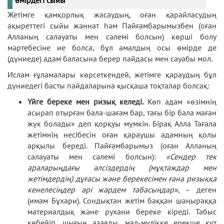
Жетімге қамқорлық жасаудың, оған қарайласудың
ақыреттегі сыйы жәннат һәм Пайғамбарымызбен (оған
Алланың салауаты мен сәлемі болсын) көрші болу
мәртебесіне ие болса, бұл амалдың осы өмірде де
(дүниеде) адам баласына берер пайдасы мен сауабы мол.
Ислам ғұламалары көрсеткендей, жетімге қараудың бұл
дүниедегі басты пайдаларына қысқаша тоқталар болсақ:
Үйге береке мен ризық келеді.
Көп адам «өзімнің
асырап отырған бала-шағам бар, тағы бір бала маған
жүк болады» деп қорқуы мүмкін. Бірақ Алла Тағала
жетімнің несібесін оған қараушы адамның қолы
арқылы береді. Пайғамбарымыз (оған Алланың
салауаты мен сәлемі болсын):
«Сендер тек
араларыңдағы әлсіздердің (мұқтаждар мен
жетімдердің) дұғасы және берекесімен ғана ризыққа
кенелесіңдер әрі жәрдем табасыңдар»
, – деген
(имам Бұхари). Сондықтан жетім баққан шаңыраққа
материалдық және рухани береке кіреді. Табыс
көбейіп, шығын азаяды, мал-мүлікке ерекше құт