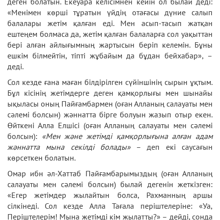
деген болатын. Екеуара келісімнен кейін ол былай деді:
«Менімен көрші тұратын үйдің отағасы дүние салып
балалары жетім қалған еді. Мен асып-тасып жатқан
ештеңем болмаса да, жетім қалған балаларға сол уақыттан
бері алған айлығымның жартысын беріп келемін. Бұны
ешкім білмейтін, тіпті жұбайым да бұдан бейхабар», –
деді.
Сол кезде ғана маған білдірілген сүйіншінің сырын ұқтым.
Бұл кісінің жетімдерге деген қамқорлығы мен шынайы
ықыласы оның Пайғамбармен (оған Алланың салауаты мен
сәлемі болсын) жәннатта бірге болуын жазып отыр екен.
Өйткені Алла Елшісі (оған Алланың салауаты мен сәлемі
болсын):
«Мен және жетімді қамқорлығына алған адам
ж
ә
ннатта мына секілді болады»
– деп екі саусағын
көрсеткен болатын.
Омар ибн әл-Хаттаб Пайғамбарымыздың (оған Алланың
салауаты мен сәлемі болсын) былай дегенін жеткізген:
«Егер жетімдер жылайтын болса, Рахманның аршы
сілкінеді. Сол кезде Алла Тағала періштелеріне: «Уа,
Періштелерім! Мына жетімді кім жылатты?» – дейді, сонда