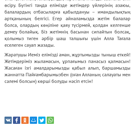
өсіру. Бүгінгі таңда елімізде жетімдер үйлерінің азаюы,
балалардың отбасыларға қабылдануы – имандылықтың
артқанының белгісі. Егер айналамызда жетім балалар
болса, олардың көңіліне қаяу түсірмей, қолдан келгенше
демеу болайық. Біз жетімнің басынан сипайтын болсақ,
қолымыз тиген әрбір шаш талшығы үшін Алла Тағала
еселеген сауап жазады.
Жаратушы Иеміз елімізді аман, жұртымызды тыныш еткей!
Жетімдеріміз жыламасын, ұрпағымыз панасыз қалмасын!
Жасаған ізгі амалдарымызды қабыл алып, баршамызды
жәннатта Пайғамбарымызбен (оған Алланың салауаты мен
сәлемі болсын) көрші болуды нәсіп етсін!