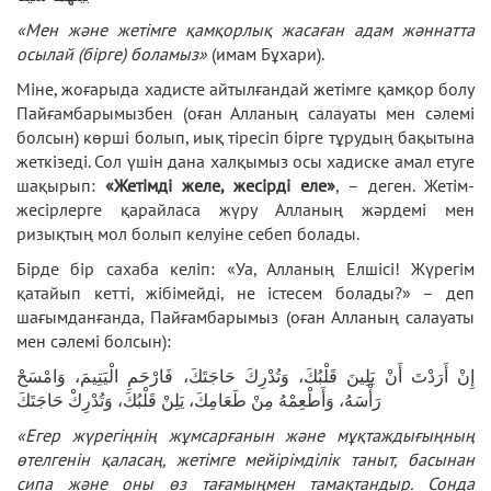
«Мен және жетімге қамқорлық жасаған адам жәннатта
осылай (бірге) боламыз»
(имам Бұхари).
Міне, жоғарыда хадисте айтылғандай жетімге қамқор болу
Пайғамбарымызбен (оған Алланың салауаты мен сәлемі
болсын) көрші болып, иық тіресіп бірге тұрудың бақытына
жеткізеді. Сол үшін дана халқымыз осы хадиске амал етуге
шақырып:
«Жетімді желе, жесірді еле»
, – деген. Жетім-
жесірлерге қарайласа жүру Алланың жәрдемі мен
ризықтың мол болып келуіне себеп болады.
Бірде бір сахаба келіп: «Уа, Алланың Елшісі! Жүрегім
қатайып кетті, жібімейді, не істесем болады?» – деп
шағымданғанда, Пайғамбарымыз (оған Алланың салауаты
мен сәлемі болсын):
إِنْ أَرَدْتَ أَنْ يَلِينَ قَلْبُكَ، وَتُدْرِكَ حَاجَتَكَ، فَارْحَمِ الْيَتِيمَ، وَامْسَحْ
رَأْسَهُ، وَأَطْعِمْهُ مِنْ طَعَامِكَ، يَلِنْ قَلْبُكَ، وَتُدْرِكْ حَاجَتَكَ
«Егер жүрегіңнің жұмсарғанын және мұқтаждығыңның
өтелгенін қаласаң, жетімге мейірімділік таныт, басынан
сипа және оны өз тағамыңмен тамақтандыр. Сонда