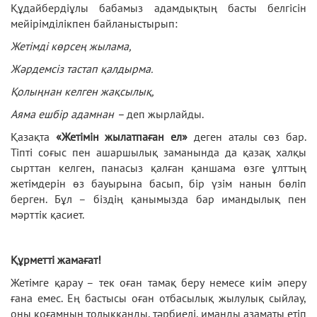
Құдайбердіұлы бабамыз адамдықтың басты белгісін
мейірімділікпен байланыстырып:
Жетімді көрсең жылама,
Жәрдемсіз тастап қалдырма.
Қолыңнан келген жақсылық,
Аяма ешбір адамнан
–
деп жырлайды.
Қазақта
«Жетімін жылатпаған ел»
деген аталы сөз бар.
Тіпті соғыс пен ашаршылық заманында да қазақ халқы
сырттан келген, панасыз қалған қаншама өзге ұлттың
жетімдерін өз бауырына басып, бір үзім нанын бөліп
берген. Бұл – біздің қанымызда бар имандылық пен
мәрттік қасиет.
Құрметті жамағат!
Жетімге қарау – тек оған тамақ беру немесе киім әперу
ғана емес. Ең бастысы оған отбасылық жылулық сыйлау,
оны қоғамның толыққанды, тәрбиелі, иманды азаматы етіп