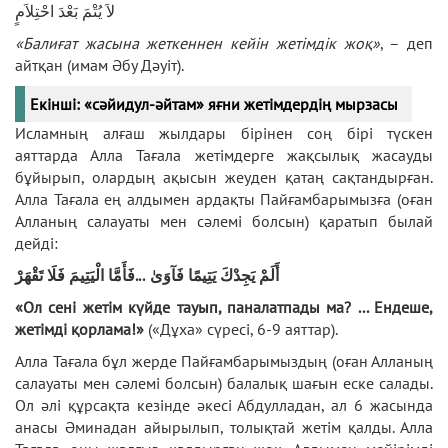
لاَ يُتْمَ بَعْدَ احْتِلاَمٍ
«Балиғат жасына жеткеннен кейін жетімдік жоқ»
, – деп
айтқан (имам Әбу Дәуіт).
Екінші: «сәйидул-әйтам» яғни жетімдердің мырзасы
Исламның алғаш жылдары бірінен соң бірі түскен
аяттарда Алла Тағала жетімдерге жақсылық жасауды
бұйырып, олардың ақысын жеуден қатаң сақтандырған.
Алла Тағала ең алдымен ардақты Пайғамбарымызға (оған
Алланың салауаты мен сәлемі болсын) қаратып былай
дейді:
فَأَمَّا الْيَتِيمَ فَلَا تَقْهَرْ
...
أَلَمْ يَجِدْكَ يَتِيمًا فَآوَىٰ
«Ол сені жетім күйде тауып, паналатпады ма? ... Ендеше,
жетімді қорлама!»
(«Дұха» сүресі, 6-9 аяттар).
Алла Тағала бұл жерде Пайғамбарымыздың (оған Алланың
салауаты мен сәлемі болсын) балалық шағын еске салады.
Ол әлі құрсақта кезінде әкесі Абдулладан, ал 6 жасында
анасы Әминадан айырылып, толықтай жетім қалды. Алла