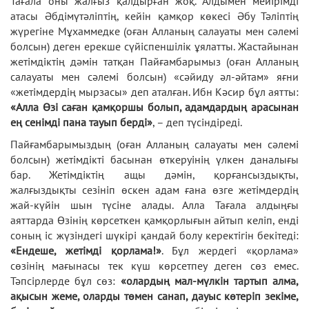
Тағала оны жалғыз қалдырған жоқ. Алдымен мейірімді
атасы Әбдімүтәліптің, кейін қамқор көкесі Әбу Тәліптің
жүрегіне Мұхаммедке (оған Алланың салауаты мен сәлемі
болсын) деген ерекше сүйіспеншілік ұялатты. Жастайынан
жетімдіктің дәмін татқан Пайғамбарымыз (оған Алланың
салауаты мен сәлемі болсын) «сәйиду әл-әйтам» яғни
«жетімдердің мырзасы» деп аталған. Ибн Кәсир бұл аятты:
«Алла Өзі саған қамқоршы болып, адамдардың арасынан
ең сенімді пана тауып берді»
, – деп түсіндіреді.
Пайғамбарымыздың (оған Алланың салауаты мен сәлемі
болсын) жетімдікті басынан өткеруінің үлкен даналығы
бар. Жетімдіктің ащы дәмін, қорғансыздықты,
жалғыздықты сезініп өскен адам ғана өзге жетімдердің
жай-күйін шын түсіне алады. Алла Тағала алдыңғы
аяттарда Өзінің көрсеткен қамқорлығын айтып келіп, енді
соның іс жүзіндегі шүкірі қандай болу керектігін бекітеді:
«Ендеше, жетімді қорлама!»
. Бұл жердегі «қорлама»
сөзінің мағынасы тек күш көрсетпеу деген сөз емес.
Тәпсірлерде бұл сөз:
«олардың мал-мүлкін тартып алма,
ақысын жеме, оларды төмен санап, дауыс көтеріп зекіме,