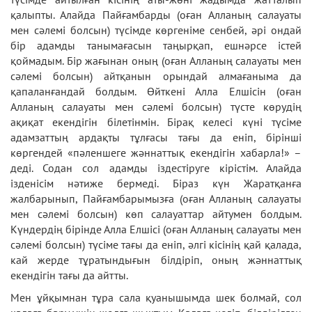
қалыпты. Алайда Пайғамбарды (оған Алланың салауаты
мен сәлемі болсын) түсімде көргеніме сенбей, әрі ондай
бір адамды танымағасын таңырқап, ешнәрсе істей
қоймадым. Бір жағынан оның (оған Алланың салауаты мен
сәлемі болсын) айтқанын орындай алмағаныма да
қапаланғандай болдым. Өйткені Алла Елшісін (оған
Алланың салауаты мен сәлемі болсын) түсте көрудің
ақиқат екендігін білетінмін. Бірақ келесі күні түсіме
адамзаттың ардақты тұлғасы тағы да еніп, бірінші
көргендей «пәленшеге жәннаттық екендігін хабарла!» –
деді. Содан сол адамды іздестіруге кірістім. Алайда
ізденісім нәтиже бермеді. Біраз күн Жаратқанға
жалбарынып, Пайғамбарымызға (оған Алланың салауаты
мен сәлемі болсын) көп салауаттар айтумен болдым.
Күндердің бірінде Алла Елшісі (оған Алланың салауаты мен
сәлемі болсын) түсіме тағы да еніп, әлгі кісінің қай қалада,
кай жерде тұратындығын білдіріп, оның жәннаттық
екендігін тағы да айтты.
Мен ұйқымнан тұра сала қуанышымда шек болмай, сол