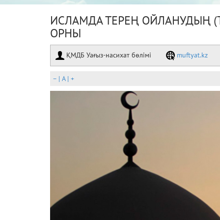
ИСЛАМДА ТЕРЕҢ ОЙЛАНУДЫҢ (
ОРНЫ
ҚМДБ Уағыз-насихат бөлімі
muftyat.kz
–
|
A
|
+