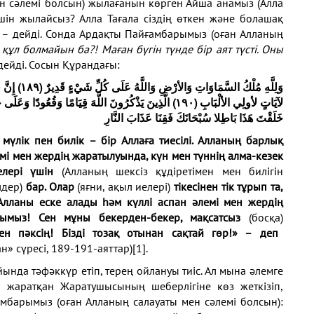
н сәлемі болсын) жылағанын көрген Айша анамыз (Алла
үшін жылайсыз? Алла Тағала сіздің өткен және болашақ
 – дейді. Сонда Ардақты Пайғамбарымыз (оған Алланың
құл болмайын ба?! Маған бүгін түнде бір аят түсті. Оны
дейді. Сосын Құрандағы:
وَلِلَّهِ مُلْكُ السَّمَاوَاتِ وَالأرْضِ وَاللَّهُ عَلَى كُلِّ شَيْءٍ قَدِيرٌ (١٨٩)
إِنَّ
لآيَاتٍ لأولِي الألْبَابِ (١٩٠)
الَّذِينَ يَذْكُرُونَ اللَّهَ قِيَامًا وَقُعُودًا وَعَلَى
خَلَقْتَ هَذَا بَاطِلا سُبْحَانَكَ فَقِنَا عَذَابَ النَّارِ
мүлік пен билік – бір Аллаға тиесілі. Алланың барлық
лемі мен жердің жаратылуында, күн мен түннің алма-кезек
елері үшін
(Алланың шексіз құдіретімен мен билігін
лдер)
бар. Олар
(яғни, ақыл иелері)
тікесінен тік тұрып та,
Алланы еске алады һәм күллі аспан әлемі мен жердің
ббымыз! Сен мұны бекерден-бекер, мақсатсыз
(босқа)
ден пәксің! Бізді тозақ отынан сақтай гөр!» – деп
н» сүресі, 189-191-аяттар)
[1]
.
нда тәфәккүр етіп, терең ойлануы тиіс. Ал мына әлемге
жаратқан Жаратушысының шеберлігіне көз жеткізіп,
ғамбарымыз (оған Алланың салауаты мен сәлемі болсын):