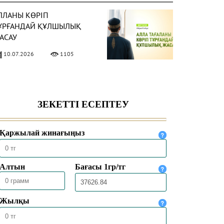
ЛЛАНЫ КӨРІП
ҰРҒАНДАЙ ҚҰЛШЫЛЫҚ
АСАУ
10.07.2026
1105
НСАП ПЕН ШҮКІР –
ЫҒМЕТТІ АРТТЫРАТЫН
АСИЕТ
03.07.2026
1013
ЕКЕ – САЛАУАТТЫ ӨМІР
АРТЫ
26.06.2026
1512