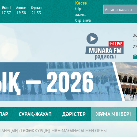
Кесте
Екінті
Ақшам
Құптан
бір
17:37
19:58
21:53
жылға
бір айға
0
2
ЛАР
СҰРАҚ-ЖАУАП
ДӘРІСТЕР
ЖҰМА МІНБЕРІ
ЛАНУДЫҢ (ТӘФӘККҮРДІҢ) МӘН-МАҒЫНАСЫ МЕН ОРНЫ