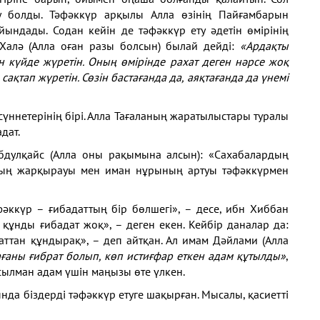
у болды. Тәфәккүр арқылы Алла өзінің Пайғамбарын
ындады. Содан кейін де тәфәккүр ету әдетін өмірінің
Халә (Алла оған разы болсын) былай дейді:
«Ардақты
н күйде жүретін. Оның өмірінде рахат деген нәрсе жоқ
 сақтап жүретін. Сөзін бастағанда да, аяқтағанда да үнемі
сүннетерінің бірі. Алла Тағаланың жаратылыстары туралы
адат.
 Абдулқайс (Алла оны рақымына алсын): «Сахабалардың
нның жарқырауы мен иман нұрының артуы тәфәккүрмен
әккүр – ғибадаттың бір бөлшегі», – десе, ибн Хиббан
 құнды ғибадат жоқ», – деген екен. Кейбір даналар да:
даттан құндырақ», – деп айтқан. Ал имам Дәйлами (Алла
рағаны ғибрат болып, көп истиғфар еткен адам құтылды»
,
ұсылман адам үшін маңызы өте үлкен.
нда біздерді тәфәккүр етуге шақырған. Мысалы, қасиетті