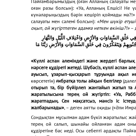
Пайғамбарымыздың (оған Алланың салауаты ме
оған разы болсын): «Уа, Алланың Елшісі! Не 
күнәларыңыздың бәрін кешіріп қоймады ма?!»
салауаты мен сәлемі болсын):
«Мен шүкір етуші 
оқып, ой жүгіртпеген адамға неткен өкініш?!»
– 
 فِي خَلْقِ السَّمَاوَاتِ وَالأرْضِ وَاخْتِلافِ اللَّيْلِ وَالنَّهَارِ
 جُنُوبِهِمْ وَيَتَفَكَّرُونَ فِي خَلْقِ السَّمَاوَاتِ وَالأرْضِ رَبَّنَا مَا
«Күллі аспан әлеміндегі және жердегі барлық 
нәрсеге құдіреті жетеді. Шүбәсіз, күллі аспан ә
ауысып, ұзарып-қысқарып тұруында ақыл и
көрсететін)
ғибратқа толы айқын белгілер
(дәле
отырып та, бір бүйірлеп жантайып жатып та 
жаратылысына терең ой жүгіртіп: «Уа, Ра
жаратпадың. Сен мақсатсыз, мәнсіз іс істеу
жалбарынады»
, – деген аятты оқиды («Әли Имра
Сондықтан мұсылман адам бүкіл жаратылыс жайы
терең ой салып, шынайы ойланған адам оны 
құдіретіне бас иеді. Осы себепті ардақты Пай