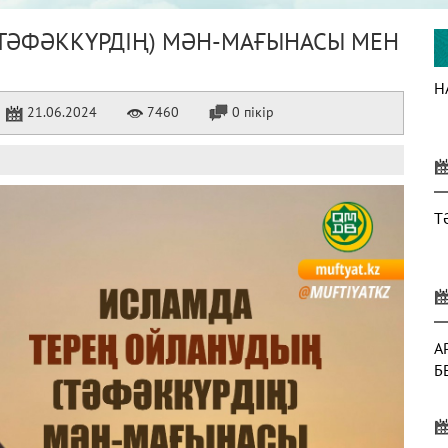
ТӘФӘККҮРДІҢ) МӘН-МАҒЫНАСЫ МЕН
Н
21.06.2024
7460
0 пікір
Т
А
Б