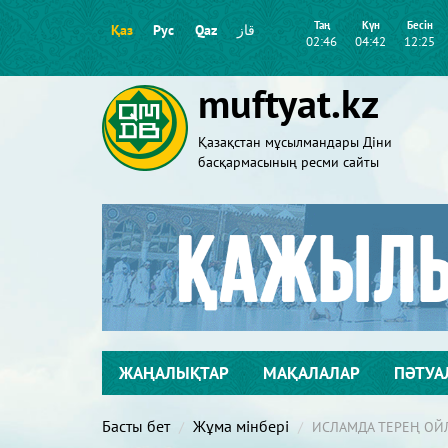
Таң
Күн
Бесін
Қаз
Рус
Qaz
قاز
02:46
04:42
12:25
muftyat.kz
Қазақстан мұсылмандары Діни
басқармасының ресми сайты
ЖАҢАЛЫҚТАР
МАҚАЛАЛАР
ПӘТУА
Басты бет
Жұма мінбері
ИСЛАМДА ТЕРЕҢ ОЙ