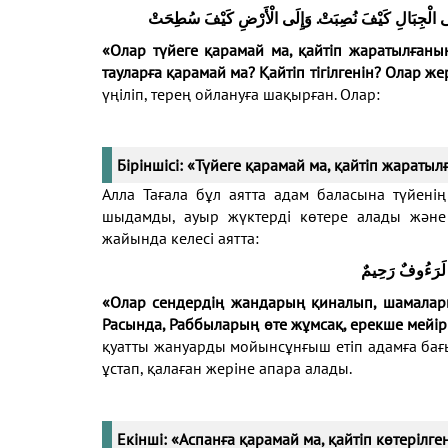
َى الْجِبَالِ كَيْفَ نُصِبَتْ. وَإِلَى الْأَرْضِ كَيْفَ سُطِحَتْ
«
Олар түйеге қарамай ма, қайт
і
п жаратылған
ы
тауларға қарамай ма? Қайтіп тігілген
ін
? Олар же
үңіліп, терең ойлануға шақырған. Олар:
Біріншісі: «Түйеге қарамай ма, қайтіп жараты
Алла Тағала бұл аятта адам баласына түйен
шыдамды, ауыр жүктерді көтере алады және 
жайында келесі аятта:
كُمْ لَرَءُوفٌ رَحِيمٌ
«Олар
сендердің
жандарың қиналып,
шамалар
Рас
ында,
Раббыларың өте жұмсақ, ерекше мейір
қуатты жануарды мойынсұнғыш етіп адамға бағын
ұстап, қалаған жеріне апара алады.
Екінші:
«
А
спанға қарамай ма, қайтіп көтерілге