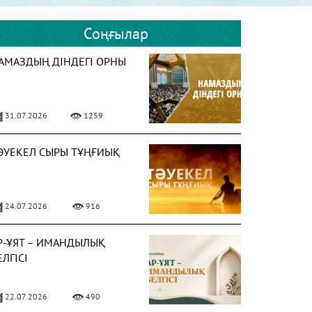
Соңғылар
АМАЗДЫҢ ДІНДЕГІ ОРНЫ
31.07.2026
1259
ӘУЕКЕЛ СЫРЫ ТҰҢҒИЫҚ
24.07.2026
916
Р-ҰЯТ – ИМАНДЫЛЫҚ
ЕЛГІСІ
22.07.2026
490