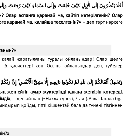
أَفَلَا يَنْظُرُونَ إِلَى الْإِبِلِ كَيْفَ خُلِقَتْ.
وَإِلَى السَّمَاءِ كَيْفَ رُفِعَتْ. وَإِل
н
? Олар аспанға қарамай ма, қайт
і
п көтерілген
ін
? Олар
рге қарамай ма,
қа
лайша
төселген
ін
?
»
– деп төрт нәрсеге
лғанын?»
ің қалай жаратылғаны туралы ойланыңдар! Олар шөлге
т.б. қасиеттері көп. Осыны ойланыңдар деп, түйелер
وَتَحْمِلُ أَثْقَالَكُمْ إِلَىٰ بَلَدٍ لَمْ تَكُونُوا بَالِغِيهِ إِلَّا بِشِقِّ الْأَنْفُسِ ۚ إِنَّ رَبَّ
ың жетпейтін ауыр жүктеріңді
қалаға жеткіз
іп көтереді
.
імді»
, – деп айтқан («Нахл» сүресі, 7-аят). Алла Тағала бұл
дырып қойды, тіпті кішкентай бала да түйені тізгіннен
н
ін?
»