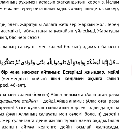
исламның рухымен астасып жатқандығын көреміз. Ислам
рімге және терең ойға шақырады. Соның ішінде тәфәккүр,
дің әдеті, Жаратушы Аллаға жеткізер жарқын жол. Терең
семдікті, табиғаттағы таңғажайып үйлесімді, Жаратушы
ып, бас иері сөзсіз.
Алланың салауаты мен сәлемі болсын) адамзат баласын
قُلْ إِنَّمَا أَعِظُكُمْ بِوَاحِدَةٍ أَنْ تَقُومُوا لِلَّهِ مَثْنَى وَفُرَادَى ثُمَّ تَتَفَكَّرُوا
...
бір ғана насихат айтамын: Естеріңді жиыңдар, мейлі
н
(менмендікті қойып)
шын көңілмен ақылға салып
ресі, 46-аят).
уаты мен сәлемі болсын) Айша анамызға (Алла оған разы
құлшылық етейін!»
– дейді. Айша анамыз (Алла оған разы
көремін! Сізге қуаныш сыйлайтын нәрсені одан да қатты
з (оған Алланың салауаты мен сәлемі болсын) дәретін
, жер суланғанға дейін жылап тұрып намаз оқиды. Біләл
азанын айтуға келгенге дейін осылай жалғасады.