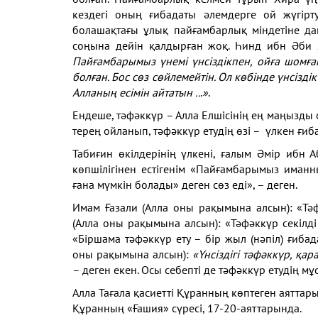
кездегі оның ғибадаты әлемдерге ой жүгірт
болашақтағы ұлық пайғамбарлық міндетіне дай
соңына дейін қалдырған жоқ. Һинд ибн Әби 
Пайғамбарымыз үнемі үнсіздікпен, ойға шомға
болған. Бос сөз сөйлемейтін. Ол көбінде үнсіздік
Алланың есімін айтатын ..
.
»
.
Ендеше, тәфәккүр – Алла Елшісінің ең маңызды 
терең ойланып, тәфәккүр етудің өзі – үлкен ғиб
Табиғин өкілдерінің үлкені, ғалым Әмір ибн
көпшілігінен естігенім «Пайғамбарымыз има
ғана мүмкін болады» деген сөз еді», – деген.
Имам Ғазали (Алла оны рақымына алсын): «Тәф
(Алла оны рақымына алсын): «Тәфәккүр секілді
«Біршама тәфәккүр ету – бір жыл (нәпіл) ғиба
оны рақымына алсын):
«Үнсіздігі тәфәккүр, қа
– деген екен. Осы себепті де тәфәккүр етудің м
Алла Тағала қасиетті Құранның көптеген аяттары
Құранның «Ғашия» сүресі, 17-20-аяттарында.