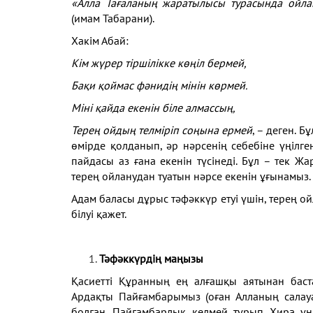
«Алла Тағаланың жаратылысы турасында ойла
(имам Табарани).
Хакім Абай:
Кім жүрер тіршілікке көңіл бермей,
Бақи қоймас фәнидің мінін көрмей.
Міні қайда екенін біле алмассың,
Терең ойдың телміріп соңына ермей
, – деген. Б
өмірде қолданып, әр нәрсенің себебіне үңілген
пайдасы аз ғана екенін түсінеді. Бұл – тек Ж
терең ойланудан туатын нәрсе екенін ұғынамыз.
Адам баласы дұрыс тәфәккүр етуі үшін, терең о
білуі қажет.
Тәфәккүрдің маңызы
Қасиетті Құранның ең алғашқы аятынан баст
Ардақты Пайғамбарымыз (оған Алланың салау
болған. Пайғамбарлық келмей тұрып Хира үң