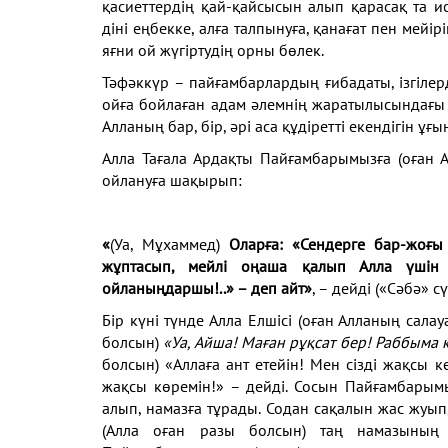
қасиеттердің қай-қайсысын алып қарасақ та 
діні еңбекке, алға талпынуға, қанағат пен мейі
яғни ой жүгіртудің орны бөлек.
Тәфәккүр – пайғамбарлардың ғибадаты, ізгілер
ойға бойлаған адам әлемнің жаратылысындағы ә
Алланың бар, бір, әрі аса құдіретті екендігін ұғын
Алла Тағала Ардақты Пайғамбарымызға (оған 
ойлануға шақырып:
«
(Уа, Мұхаммед)
Оларға: «Сендерге бар-жоғы 
жұптасып, мейлі оңаша қалып Алла үші
ойланыңдаршы!..» – деп айт»
, – дейді («Сәбә» сү
Бір күні түнде Алла Елшісі (оған Алланың сала
болсын)
«Уа, Айша! Маған рұқсат бер! Раббыма 
болсын) «Аллаға ант етейін! Мен сізді жақсы 
жақсы көремін!» – дейді. Сосын Пайғамбарымы
алып, намазға тұрады. Содан сақалын жас жуып
(Алла оған разы болсын) таң намазының 