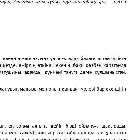
ңдар, Алланың заты турасында ойланбаңдар»
, – деген
ұл өлеңнің мағынасына үңілсек, адам баласы алған білімін
 кезде, өмірдің өткінші екенін, бақи көзбен қарағанда
аратушыны, адамды, дүниені тануға деген құлшыныстан,
йланудың маңызы мен оның қандай түрлері бар екендігін
ап, ең соңғы аятына дейін бізді ойлануға шақырады.
аты мен сәлемі болсын) көп ойланғанды өте ұнататын
гіріне барып, ойымен оңаша болғанды қалайтын. Сол