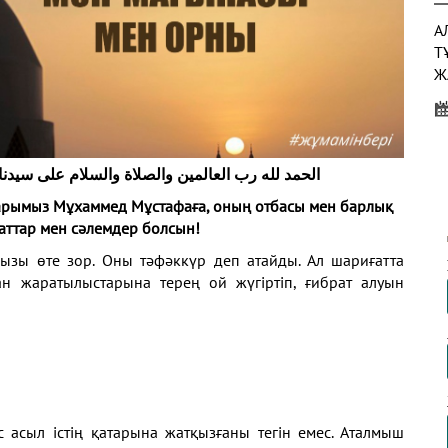
А
Т
Ж
Ы
الحمد لله رب العالمين والصلاة والسلام على سيدن
Н
Қ
барымыз Мұхаммед Мұстафаға, оның отбасы мен барлық
аттар мен сәлемдер болсын!
ызы өте зор. Оны тәфәккүр деп атайды. Ал шариғатта
ан жаратылыстарына терең ой жүгіртіп, ғибрат алуын
Н
Ш
с асыл істің қатарына жатқызғаны тегін емес. Аталмыш