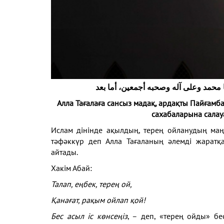
ا محمد وعلى آله وصحبه أجمعين، أما بعد
Алла Тағалаға сансыз мадақ, ардақты Пайғам
сахабаларына салау
Ислам дінінде ақылдың, терең ойланудың маң
тәфәккүр деп Алла Тағаланың әлемді жаратқ
айтады.
Хакім Абай:
Талап, еңбек, терең ой,
Қанағат, рақым ойлап қой!
Бес асыл іс көнсеңіз
, – деп, «терең ойды» бе