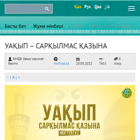
Қаз
Рус
Qaz
قاز
Togg
navi
Басты бет
Жұма мінбері
УАҚЫП – САРҚЫЛМАС ҚАЗЫНА
УАҚЫП – САРҚЫЛМАС ҚАЗЫНА
ҚМДБ Уағыз-насихат
0
бөлімі
muftyat.kz
20.05.2022
7651
пікір
–
|
A
|
+