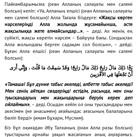
Пайғамбарымызға (оған Алланың салауаты мен сәлемі
болсын) келіп: «Уа, Алланың елшісі (оған Алланың салауаты
мен сәлемі болсын)! Алла Тағала біздерге:
«Жақсы көрген
нәрселеріңді Алла жолында жұсамайынша, әсте
жақсылыққа жете алмайсыңдар…»
, – деді. Ал менің ең
сүйікті, жақсы көретін нәрсем – Байруха бағы. Сондықтан
Алла жолындағы берген садақам сол болсын», – дейді.
Бұған Алла елшісі (оған Алланың салауаты мен сәлемі
болсын):
بَخْ!
ذَلِكَ مَالٌ رَابِحٌ ذَلِكَ مَالٌ رَابِحٌ! وَقَدْ سَمِعْتُ مَا قُلْتَ ، وَإِنِّي أَرَى
أَنْ تَجْعَلَهَا فِي الأقْرَبِينَ
«Тамаша! Бұл дүние табыс әкеледі, әлбетте табыс әкеледі!
Мен сенің айтқан сөздеріңді естідім, расында, мен оны
туысқандарың мен жақындарыңа беруің керек деп
ойлаймын»
,
– деді. Осыдан кейін ол оны туысқандары мен
әкесімен (не анасымен) ағайындас ағасының балаларына
бөліп берді» (имам Бұхари, Мүслим).
Біз бұл оқиғадан Әбу Талханың (оған Алла разы болсын)
туыстарына арнайы уақып жасағанын анық аңғарамыз.