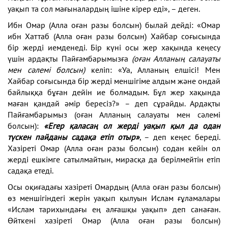
уақып та сол мағыналардың ішіне кірер еді», – деген.
Ибн Омар (Алла оған разы болсын) былай дейді: «Омар
ибн Хаттаб (Алла оған разы болсын) Хайбар соғысында
бір жерді иемденеді. Бір күні осы жер хақында кеңесу
үшін ардақты Пайғамбарымызға
(оған Алланың салауаты
мен сәлемі болсын)
келіп: «Уа, Алланың елшісі! Мен
Хайбар соғысында бір жерді меншігіме алдым және ондай
байлыққа бұған дейін ие болмадым. Бұл жер хақында
маған қандай әмір бересіз?» – деп сұрайды. Ардақты
Пайғамбарымыз (оған Алланың салауаты мен сәлемі
болсын):
«Егер қаласаң ол жерді уақып қыл да одан
түскен пайданы садақа етіп отыр»
, – деп кеңес береді.
Хазіреті Омар (Алла оған разы болсын) содан кейін ол
жерді ешкімге сатылмайтын, мирасқа да берілмейтін етіп
садақа етеді.
Осы оқиғадағы хазіреті Омардың (Алла оған разы болсын)
өз меншігіндегі жерін уақып қылуын Ислам ғұламалары
«Ислам тарихындағы ең алғашқы уақып» деп санаған.
Өйткені хазіреті Омар (Алла оған разы болсын)