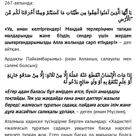
267-аятында:
يَا أَيُّهَا الَّذِينَ آمَنُوا أَنفِقُوا مِن طَيِّبَاتِ مَا كَسَبْتُمْ وَمِمَّا أَخْرَجْنَا لَكُم مِّنَ
الْأَرْضِ
«Уа, иман келтіргендер! Маңдай терлеріңмен тапқан
малдарыңды және біздің сендер үшін жерден
шығарғандарымызды Алла жолында сарп етіңдер!»
– деп
айтқан.
Ардақты Пайғамбарымыз (оған Алланың салауаты мен
сәлемі болсын):
إِذَا مَاتَ الْإِنْسَانُ انْقَطَعَ عَنْهُ عَمَلُهُ إِلَّا مِنْ ثَلَاثَةٍ؛ إِلَّا مِنْ صَدَقَةٍ جَارِيَةٍ
أَوْ عِلْمٍ يُنْتَفَعُ بِهِ أَوْ وَلَدٍ صَالِحٍ يَدْعُو لَهُ
«Егер адам баласы бұл өмірден өтсе, бүкіл амалдары
тоқтайды. Тек үш жағдайда ғана амал дәптері жазыла
береді: жалғасып тұратын садақа, пайдаға асқан ілім және
дұға жасайтын салиқалы ұрпақ»
, – деген (имам Мүслим).
Аталмыш хадиске түсіндірме берген ғалымдар: «Хадистегі
«жалғасып тұратын садақа» уақыптан басқа нәрсені
меңзеп тұрған жоқ. Егер оның басқа да мағынасы болса