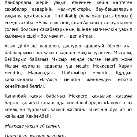
Хайбардағы жерін уақып еткеннен кейін көптеген
сахабалар өздерінің мал-мүліктерін, бау-бақшаларын
уақыпқа қоя бастаған. Тіпті Жәбір (Алла оған разы болсын)
есімді сахаба: «Алла елшісінің (оған Алланың салауаты мен
сәлемі болсын) сахабаларының ішінде мал-мүлкін уақып
қылмаған ешкім болмаған», – деп айтқан.
Асыл дінімізді қадірлеп, дәстүрін ардақтай білген ата-
бабаларымыз да уақып қадірін жақсы түсінген. Мысалы,
Бейбарыс бабамыз Мысыр елінде салған мешіті және
Ислам жұртына ардақты үш мешіт: Меккедегі Харам
мешітін, Мәдинадағы Пайғамбар мешітін, Құддыс
қаласындағы Әл-Ақса мешітін жөндеуден өткізіп
кеңейткені белгілі.
Құнанбай қажы бабамыз Меккеге қажылық жасауға
барған қасиетті сапарында киелі шаһардан «Тақия» атты
қонақ үй тұрғызып, уақып жасаған. Әкесінің бұл игі ісі
жайында Хакім Абай:
Меккеде уақып үй салып,
Пәтер қып, жаққан шырақты.