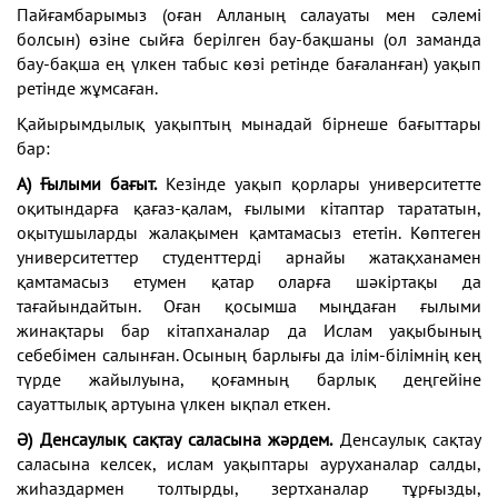
Пайғамбарымыз (оған Алланың салауаты мен сәлемі
болсын) өзіне сыйға берілген бау-бақшаны (ол заманда
бау-бақша ең үлкен табыс көзі ретінде бағаланған) уақып
ретінде жұмсаған.
Қайырымдылық уақыптың мынадай бірнеше бағыттары
бар:
А) Ғылыми бағыт.
Кезінде уақып қорлары университетте
оқитындарға қағаз-қалам, ғылыми кітаптар тарататын,
оқытушыларды жалақымен қамтамасыз ететін. Көптеген
университеттер студенттерді арнайы жатақханамен
қамтамасыз етумен қатар оларға шәкіртақы да
тағайындайтын. Оған қосымша мыңдаған ғылыми
жинақтары бар кітапханалар да Ислам уақыбының
себебімен салынған. Осының барлығы да ілім-білімнің кең
түрде жайылуына, қоғамның барлық деңгейіне
сауаттылық артуына үлкен ықпал еткен.
Ә) Денсаулық сақтау саласына жәрдем.
Денсаулық сақтау
саласына келсек, ислам уақыптары ауруханалар салды,
жиһаздармен толтырды, зертханалар тұрғызды,