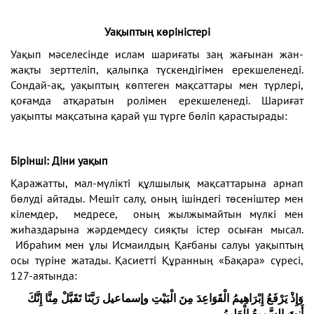
Уақыптың көріністері
Уақып мәселесінде ислам шариғаты заң жағынан жан-
жақты зерттеліп, қалыпқа түскендігімен ерекшеленеді.
Сондай-ақ, уақыптың көптеген мақсаттары мен түрлері,
қоғамда атқаратын ролімен ерекшеленеді. Шариғат
уақыпты мақсатына қарай үш түрге бөліп қарастырады:
Бірінші: Діни уақып
Қаражатты, мал-мүлікті құлшылық мақсаттарына арнап
бөлуді айтады. Мешіт салу, оның ішіндегі төсеніштер мен
кілемдер, медресе, оның жылжымайтын мүлкі мен
жиһаздарына жәрдемдесу сияқты істер осыған мысал.
Ибраһим мен ұлы Исмаилдың Қағбаны салуы уақыптың
осы түріне жатады. Қасиетті Құранның «Бақара» сүресі,
127-аятында:
وَإِذْ يَرْفَعُ إِبْرَاهِيمُ الْقَوَاعِدَ مِنَ الْبَيْتِ وإسماعيل رَبَّنَا تَقَبَّلْ مِنَّا إِنَّكَ
أَنتَ السَّمِيعُ الْعَلِيمُ