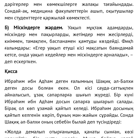
дәрігерлер мен көмекшілерге жалақы тағайындады.
Сондай-ақ, медицина факультеттерін ашып, оқытушылар
мен студенттерге қаржылай көмектесті.
Б) Міскіндерге жәрдем.
Уақып мұқтаж адамдарды,
міскіндер мен пақырларды, жетімдер мен жесірлерді,
киіммен, тамақпен, баспанамен қамтуды көздейді. Фиқһ
ғалымдары: «Егер уақып етуші кісі мақсатын баяндамай
кетсе, онда уақып кедейлер мен міскіндерге арналады», –
деп ескерткен.
Қисса
Ибраһим ибн Адһам деген ғалымның Шақиқ әл-Бәлхи
деген досы болған екен. Ол кісі сауда-саттықпен
айналысып, ұзақ сапарларға шығып жүреді. Бір күні
Ибраһим ибн Адһам досын сапарға шығарып салады.
Бірақ ол көп ұзамай қайтып келеді. Ибраһим досының
қайтып келгенін көріп, бұның мән-жайын сұрайды. Сонда
Шақиқ әл-Бәлхи оның себебін былай деп түсіндіреді:
«Жолда демалып отырғанымда, қанаты сынған, көзі