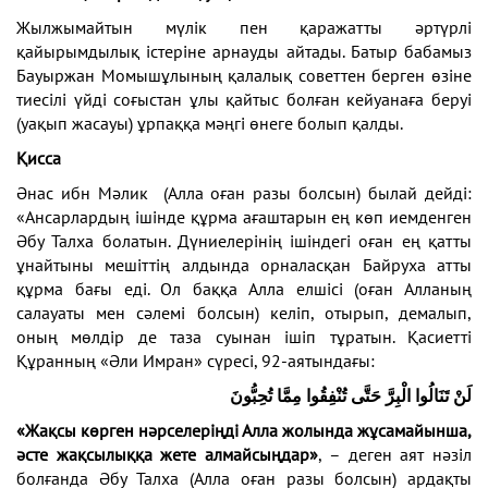
Жылжымайтын мүлік пен қаражатты әртүрлі
қайырымдылық істеріне арнауды айтады. Батыр бабамыз
Бауыржан Момышұлының қалалық советтен берген өзіне
тиесілі үйді соғыстан ұлы қайтыс болған кейуанаға беруі
(уақып жасауы) ұрпаққа мәңгі өнеге болып қалды.
Қисса
Әнас ибн Мәлик (Алла оған разы болсын) былай дейді:
«Ансарлардың ішінде құрма ағаштарын ең көп иемденген
Әбу Талха болатын. Дүниелерінің ішіндегі оған ең қатты
ұнайтыны мешіттің алдында орналасқан Байруха атты
құрма бағы еді. Ол баққа Алла елшісі (оған Алланың
салауаты мен сәлемі болсын) келіп, отырып, демалып,
оның мөлдір де таза суынан ішіп тұратын. Қасиетті
Құранның «Әли Имран» сүресі, 92-аятындағы:
لَنْ تَنَالُوا الْبِرَّ حَتَّى تُنْفِقُوا مِمَّا تُحِبُّونَ
«Жақсы көрген нәрселеріңді Алла жолында жұсамайынша,
әсте жақсылыққа жете алмайсыңдар»
, – деген аят нәзіл
болғанда Әбу Талха (Алла оған разы болсын) ардақты