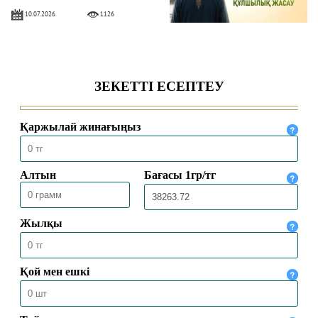
10.07.2026
1126
ЫНСАП ПЕН ШҮКІР – НЫҒМЕТТІ
АРТТЫРАТЫН ҚАСИЕТ
03.07.2026
1030
НЕКЕ – САЛАУАТТЫ ӨМІР ШАРТЫ
26.06.2026
1539