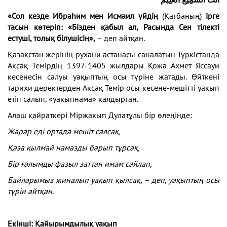
«Сол кезде Ибраһим мен Исмаил үйдің
(Қағбаның)
ірге
тасын көтеріп: «Бізден қабыл ал, Расында Сен тілекті
естуші, толық білушісің»,
– деп айтқан.
Қазақстан жерінің рухани астанасы саналатын Түркістанда
Ақсақ Темірдің 1397-1405 жылдары Қожа Ахмет Яссауи
кесенесін салуы уақыптың осы түріне жатады. Өйткені
тарихи деректерден Ақсақ Темір осы кесене-мешітті уақып
етіп салып, «уақыпнама» қалдырған.
Алаш қайраткері Міржақып Дулатұлы бір өлеңінде:
Жарар еді ортада мешіт салсақ,
Қаза қылмай намазды барып тұрсақ,
Бір ғалымды фазыл заттан имам сайлап,
Байларымыз жиналып уақып қылсақ
, – деп, уақыптың осы
түрін айтқан.
Екінші: Қайырымдылық уақып