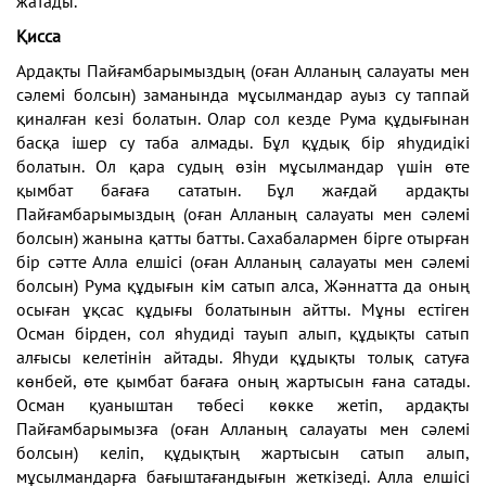
жатады.
Қисса
Ардақты Пайғамбарымыздың (оған Алланың салауаты мен
сәлемі болсын) заманында мұсылмандар ауыз су таппай
қиналған кезі болатын. Олар сол кезде Рума құдығынан
басқа ішер су таба алмады. Бұл құдық бір яһудидікі
болатын. Ол қара судың өзін мұсылмандар үшін өте
қымбат бағаға сататын. Бұл жағдай ардақты
Пайғамбарымыздың (оған Алланың салауаты мен сәлемі
болсын) жанына қатты батты. Сахабалармен бірге отырған
бір сәтте Алла елшісі (оған Алланың салауаты мен сәлемі
болсын) Рума құдығын кім сатып алса, Жәннатта да оның
осыған ұқсас құдығы болатынын айтты. Мұны естіген
Осман бірден, сол яһудиді тауып алып, құдықты сатып
алғысы келетінін айтады. Яһуди құдықты толық сатуға
көнбей, өте қымбат бағаға оның жартысын ғана сатады.
Осман қуаныштан төбесі көкке жетіп, ардақты
Пайғамбарымызға (оған Алланың салауаты мен сәлемі
болсын) келіп, құдықтың жартысын сатып алып,
мұсылмандарға бағыштағандығын жеткізеді. Алла елшісі