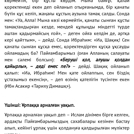
көрмейтін, бір құсты көрдім. Мына байғұс қалай
қоректенеді екен деп ойланып отырғанымда, бір қанаты
бүтін құс келіп, жаңағы құстың аузына тамақ салды. Сонда
мен: «Уа, Алла! Мына көзі көрмейтін, қанаты сынған құсты
тамақтандырған кезде, мендей құлыңды міндетті түрде
аштан қадырмайсың ғой», – деген ойға келдім де, артқа
кері қайттым», – дейді. Сонда Ибраһим: «Иә, Шақиқ! Сен
қанаты сынған құсқа емес, қоректендірген құсқа ұқсауды
ойламадың ба? Пайғамбарымыз (оған Алланың салауаты
мен сәлемі болсын):
«Беруші қол, алушы қолдан
қайырлы», – деді емес пе?»
– дейді. Шақиқ ойланып
қалып: «Иә, Ибраһим! Мен қате ойлаппын, сен біздің
ұстазымыз екенсің», – деп өзінің қателігін түсінген екен
(Ибн Асакир «Тариху Димашқ»).
Үшінші: Ұрпаққа арналған уақып.
Ұрпаққа арналған уақып деп – Ислам дінімен бірге келген,
ардақты Пайғамбарымыздың сахабалары кезінен бастау
алып, кейінгі ұрпақ үшін қолдануға қалдырылған мүліктер