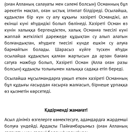
(оған Алланың салауаты мен сәлемі болсын) Османның бұл
әрекетін мақтап, оған ыстық ілтипат білдіреді. Осылайша,
құдықтан бір күн су алу құқығы хазіреті Османдікі, ал
екінші күні яһудидікі болып бөлінеді. Хазіреті Осман өз
күнін халыққа бергендіктен, халық Османға тиесілі күні
жаппай жеткілікті дәрежеде құдықтан су алып алатын
болғандықтан, яһудиге тиесілі күнде ешкім су алуға
бармайтын болады. Шарасыз күйге түскен яһуди
осылайша құдықтың қалған жартысын да арзан бағаға
сатуға мәжбүр болып, Хазіреті Осман (Алла оған разы
болсын) құдықты толығымен халыққа садақа етіп береді.
Осылайша мұсылмандарға уақып еткен хазіреті Османның
бұл құдығы ғасырдан ғасырға жалғасып, бірнеше ұрпаққа
өз қызметін көрсетеді.
Қадірменді жамағат!
Асыл дініміз өзгелерге көмектесуге, адамдардға жәрдемші
болуға үндейді. Ардақты Пайғамбарымыз (оған Алланың