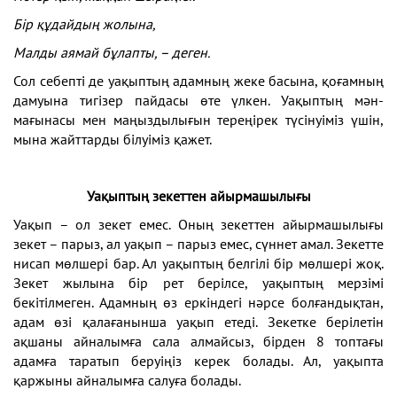
Бір құдайдың жолына,
Малды аямай бұлапты, – деген.
Сол себепті де уақыптың адамның жеке басына, қоғамның
дамуына тигізер пайдасы өте үлкен. Уақыптың мән-
мағынасы мен маңыздылығын тереңірек түсінуіміз үшін,
мына жайттарды білуіміз қажет.
Уақыптың зекеттен айырмашылығы
Уақып – ол зекет емес. Оның зекеттен айырмашылығы
зекет – парыз, ал уақып – парыз емес, сүннет амал. Зекетте
нисап мөлшері бар. Ал уақыптың белгілі бір мөлшері жоқ.
Зекет жылына бір рет берілсе, уақыптың мерзімі
бекітілмеген. Адамның өз еркіндегі нәрсе болғандықтан,
адам өзі қалағанынша уақып етеді. Зекетке берілетін
ақшаны айналымға сала алмайсыз, бірден 8 топтағы
адамға таратып беруіңіз керек болады. Ал, уақыпта
қаржыны айналымға салуға болады.