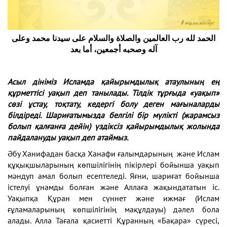
الحمد لله رب العالمين والصلاة والسلام على سيدنا محمد وعلى
آله وصحبه أجمعين، أما بعد
Асыл дініміз Исламда қайырымдылық атаулының ең
құрметтісі уақып деп танылады. Тілдік тұрғыда «уақып»
сөзі ұстау, тоқтату, кедергі б
олу деген мағыналарды
білдіреді. Шариғатымызда белгілі бір мүлікті (жарамсыз
болып қалғанға дейін) үздіксіз қайырымдылық жолында
пайдалануды уақып деп атаймыз.
Әбу Ханифадан басқа Ханафи ғалымдарының және Ислам
құқықшыларының көпшілігінің пікірлері бойынша уақып
мәндуп амал болып есептеледі. Яғни, шариғат бойынша
істелуі ұнамды болған және Аллаға жақындататын іс.
Уақыпқа Құран мен сүннет және ижмағ (Ислам
ғұламаларының көпшілігінің мақұлдауы) дәлел бола
алады. Алла Тағала қасиетті Құранның «Бақара» сүресі,