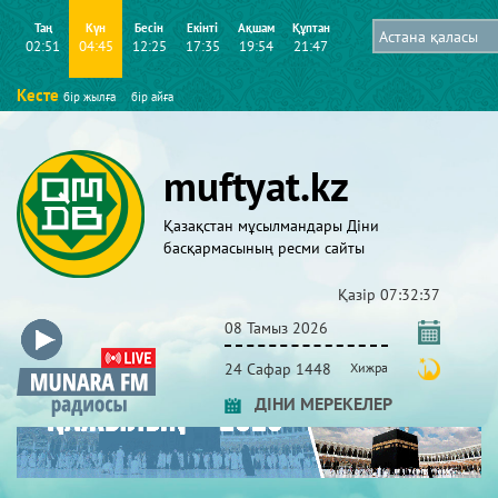
Таң
Күн
Бесін
Екінті
Ақшам
Құптан
02:51
04:45
12:25
17:35
19:54
21:47
Кесте
бір жылға
бір айға
muftyat.kz
Қазақстан мұсылмандары Діни
басқармасының ресми сайты
Қазір
07:32:38
08 Тамыз 2026
24 Сафар 1448
Хижра
ДІНИ МЕРЕКЕЛЕР