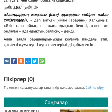
салауаты мен сәлемі болсын) хадисінде:
خَيْرُ النَّاسِ أَنْفَعُهُمْ لِلنَّاسِ
«Адамдардың жақсысы (өзге) адамдарға көбірек пайда
тигізгендері»
,
–
деп айтқан (имам Табарани). Халқымыз:
«Өзін ғана ойлаған – жамандықтың белгісі, өзгені де
ойлаған – адамдықтың белгісі», – дейді.
Алла Тағала баршаларымызды қоғамға пайдалы етіп,
қасиетті жұма күнгі дұға-ниеттерімізді қабыл етсін!
Пікірлер (0)
Тіркелген қолданушылар ғана пікір қалдыра алады.
Сайтқа кіру
Соңғылар
НАМАЗДЫҢ ДІНДЕГІ ОРНЫ