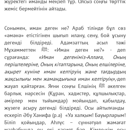
жүректегі иманды меңзеп тұр. Олсыз соңғы төрттік
жеміс бермейтінін айтады.
Сонымен, иман деген не? Араб тілінде бұл сөз
«әмәнә» етістігінен шығып илану, сену, бой ұсыну
дегенді білдіреді. Адамзаттың асыл тәжі
Мұхамметтен ﷺ: «Иман деген не?» - деп
сұрағанда:
«Иман дегеніміз-Аллаға, Оның
періштелеріне, Оның кітаптарына, Оның елшілеріне,
ақырет күніне иман келтіруің және тағдырдың
жақсылығы мен жамандығына иман келтіруің»,-
деп
жауап қайтарған. Яғни соңғы Елшінің ﷺ әкелген
барлық нәрсесін (Құран, хадистер, құлшылықтар,
әмірлер мен тыйымдар) мойындап, қабылдау,
жүзеге асыру дегенді білдіреді. Осы айтылғанды
ескеріп Әбу Ханифа (р.а) «Уа халқым! Бауырларым!
Біліп қойыңдар, Аһлүс – сүннәтуәл жамағат
мәзһәбында он екі қасиет бар. Кімде-кім осы