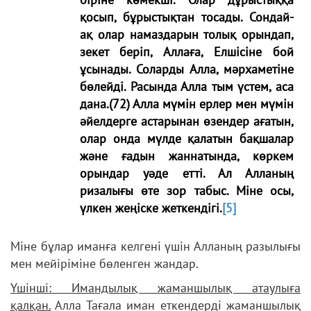
қосып, бұрыстықтан тосады. Сондай-
ақ олар намаздарын толық орындап,
зекет беріп, Аллаға, Елшісіне бой
ұсынады. Соларды Алла, мәрхаметіне
бөлейді. Расында Алла тым үстем, аса
дана.(72) Алла мүмін ерлер мен мүмін
әйелдерге астарынан өзендер ағатын,
олар онда мүлде қалатын бақшалар
және ғадын жаннатында, көркем
орындар уәде етті. Ал Алланың
ризалығы өте зор табыс. Міне осы,
үлкен
жеңіске
жет
кендігі.
[5]
Міне бұлар иманға келгені үшін Алланың разылығы
мен мейіріміне бөленген жандар.
Үшінші: Имандылық жаманшылық атаулыға
қалқан.
Алла Тағала иман еткендерді жаманшылық