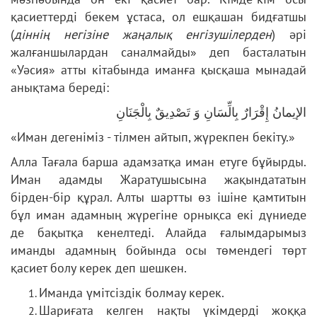
қасиеттерді бекем ұстаса, ол ешқашан бидғатшы
(
діннің негізіне жаңалық енгізушілерден
) әрі
жалғаншылардан саналмайды» деп басталатын
«Уәсия» атты кітабында иманға қысқаша мынадай
анықтама береді:
الإيمانُ إِقْرَارٌ بِالِّسَانِ وَ تَصْدِيقٌ بِالْجَنَانِ
«Иман дегеніміз - тілмен айтып, жүрекпен бекіту.»
Алла Тағала барша адамзатқа иман етуге бұйырды.
Иман адамды Жаратушысына жақындататын
бірден-бір құрал. Алты шартты өз ішіне қамтитын
бұл иман адамның жүрегіне орнықса екі дүниеде
де бақытқа кенелтеді. Алайда ғалымдарымыз
иманды адамның бойында осы төмендегі төрт
қасиет болу керек деп шешкен.
Иманда үмітсіздік болмау керек.
Шариғата келген нақты үкімдерді жоққа