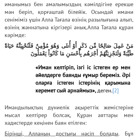
иманымыз бен амалымыздың кәмілдігіне ерекше
мән беріп, қорғаштай білейік. Осындай имани
сеніміміз үшін Алла Тағала өзінің разылығына алып,
өзінің жәннатына кіргізері анық.Алла Тағала құран
кәрімде:
مَنْ عَمِلَ صَالِحًا مِّن ذَكَرٍ أَوْ أُنثَى وَهُوَ مُؤْمِنٌ فَلَنُحْيِيَنَّهُ حَيَاةً
طَيِّبَةً وَلَنَجْزِيَنَّهُمْ أَجْرَهُم بِأَحْسَنِ مَا كَانُواْ يَعْمَلُونَ
«Иман келтіріп, ізгі іс істеген ер мен
әйелдерге баянды ғұмыр береміз. Әрі
оларға істеген істерінің қарымына
керемет сый арнаймыз»,
деген.
[2]
Имандылықтың дүниелік ақыреттік жемістеріне
мысал келтірер болсақ, Құран аяттары мен
хадистерде кеңінен баян етілген:
Бірінші, Алланың достығы нәсіп болады
. Бұл