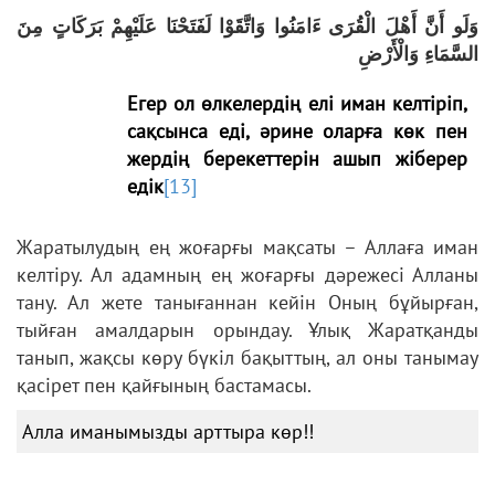
وَلَو أَنَّ أَهْلَ الْقُرَى ءَامَنُوا وَاتَّقَوْا لَفَتَحْنَا عَلَيْهِمْ بَرَكَاتٍ مِنَ
السَّمَاءِ وَالْأَرْضِ
Егер ол өлкелердің елі иман келтіріп,
сақсынса еді, әрине оларға көк пен
жердің берекеттерін ашып жіберер
едік
[13]
Жаратылудың ең жоғарғы мақсаты – Аллаға иман
келтіру. Ал адамның ең жоғарғы дәрежесі Алланы
тану. Ал жете танығаннан кейін Оның бұйырған,
тыйған амалдарын орындау. Ұлық Жаратқанды
танып, жақсы көру бүкіл бақыттың, ал оны танымау
қасірет пен қайғының бастамасы.
Алла иманымызды арттыра көр!!