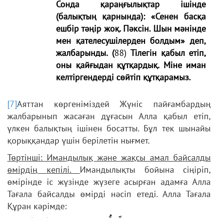
Сонда қараңғылықтар ішінде
(балықтың қарнында): «Сенен басқа
ешбір тәңір жоқ. Пәксін. Шын мәнінде
мен қателесушілерден болдым» деп,
жалбарынды.
(
88)
Тілегін қабыл етіп,
оны қайғыдан құтқардық. Міне иман
келтіргендерді сөйтіп құтқарамыз.
[7]
Аяттан көргеніміздей Жүніс пайғамбардың
жалбарынып жасаған дұғасын Алла қабыл етіп,
үлкен балықтың ішінен босатты. Бұл тек шынайы
қорыққандар үшін берілетін нығмет.
Төртінші: Имандылық және жақсы амал байсалды
өмірдің кепілі.
Имандылықты бойына сіңіріп,
өмірінде іс жүзінде жүзеге асырған адамға Алла
Тағала байсалды өмірді нәсіп етеді. Алла Тағала
Құран кәрімде: