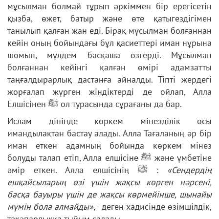
мұсылман болмай тұрып әркіммен бір ерегісетін
қызба, өжет, батыр және өте қатыгездігімен
танылып қалған жан еді. Бірақ мұсылман болғаннан
кейін оның бойындағы бұл қасиеттері иман нұрына
шомып, мүлдем басқаша өзгерді. Мұсылман
болғаннан кейінгі қалған өмірі адамзатты
таңғалдырарлық дастанға айналды. Тіпті жердегі
жорғалап жүрген жіндіктерді де ойлап, Алла
Елшісінен ﷺ ол турасында сұрағаны да бар.
Ислам дінінде көркем мінезділік осы
имандылақтан бастау алады. Алла Тағаланың әр бір
иман еткен адамның бойында көркем мінез
болуды талап етіп, Алла елшісіне ﷺ және үмбетіне
әмір еткен. Алла елшісінің ﷺ :
«Сендердің
ешқайсыларың өзі үшін жақсы көрген нәрсені,
басқа бауыры үшін де жақсы көрмейінше, шынайы
мүмін бола алмайды»
, - деген хадисінде өзімшілдік,
тәкәпарлыққа тыйым салады.