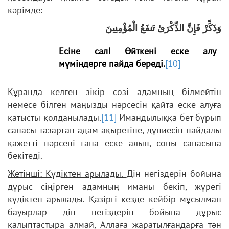
кәрімде:
وَذَكِّرْ فَإِنَّ الذِّكْرَىٰ تَنفَعُ الْمُؤْمِنِينَ
Есіне сал! Өйткені еске алу
мүміндерге пайда береді.
[10]
Құранда келген зікір сөзі адамның білмейтін
немесе білген маңызды нәрсесін қайта еске алуға
қатысты қолданылады.
[11]
Имандылыққа бет бұрып
санасы тазарған адам ақыретіне, дүниесін пайдалы
қажетті нәрсені ғана еске алып, соны санасына
бекітеді.
Жетінші: Күдіктен арылады.
Дін негіздерін бойына
дұрыс сіңірген адамның иманы бекіп, жүрегі
күдіктен арылады. Қазіргі кезде кейбір мұсылман
бауырлар дін негіздерін бойына дұрыс
қалыптастыра алмай, Аллаға жаратылғандарға тән