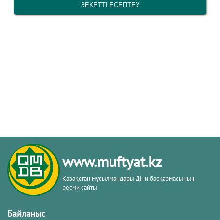
www.muftyat.kz
Қазақстан мұсылмандары Діни басқармасының
ресми сайты
Байланыс