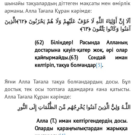
шынайы тақуалардың діттеген мақсаты мен өмірлік
арманы. Алла Тағала Құран кәрімде:
ألَا إِنَّ أَوْلِيَاءَ اللَّهِ لَا خَوْفٌ عَلَيْهِمْ وَلَا هُمْ يَحْزَنُونَ ﴿٦٢﴾الَّذِينَ
آمَنُوا وَكَانُوا يَتَّقُونَ ﴿٦٣﴾
(62) Біліңдер! Расында Алланың
достарына қауіп-қатер жоқ, әрі олар
қайғырмайды.(63) Сондай иман
келтіріп, тақуа болғандар
[3]
.
Яғни Алла Тағала тақуа болғандардың досы. Бұл
достық тек осы топтаға адамдарға ғана қатысты.
Алла Тағала Құран кәрімде:
اللَّـهُ وَلِيُّ الَّذِينَ آمَنُوا يُخْرِجُهُم مِّنَ الظُّلُمَاتِ إِلَى النُّورِ
Алла (Т.) иман келтіргендердің досы.
Оларды қараңғылықтардан жарыққа