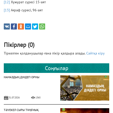
[12]
Хужурат сүресі 15-аят
[13]
Ағраф сүресі, 96-аят
Пікірлер (0)
Тіркелген қолданушылар ғана пікір қалдыра алады.
Сайтқа кіру
Соңғылар
НАМАЗДЫҢ ДІНДЕГІ ОРНЫ
31.07.2026
1365
ТӘУЕКЕЛ СЫРЫ ТҰҢҒИЫҚ