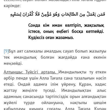
кәрімде:
فَمَن يَعْمَلْ مِنَ الصَّالِحَاتِ وَهُوَ مُؤْمِنٌ فَلَا كُفْرَانَ لِسَعْيِهِ
Сонда кім иман келтіріп, жақсылық
істесе, оның еңбегі босқа кетпейді.
Күдіксіз оған жазамыз.
[9]
Бұл аят салихалы амалдың сауап болып жазылуы
тек имандылық болған жағдайда ғана екенін
меңзейді.
Алтыншы: Түйсігі артады.
Имандылықты ту еткен
әрбір пенде үшін Алла Тағала сана тазалығын нәсіп
етеді. Ондай адамға ілім үйрену, Құран, хадис
жаттау жеңілге түседі. Имандылықтан алыс
адамның санасында тәртіпсіздік орын алғандықтан
жүйелі түрде ойлануына, нақтылы шешім
қабылдауы қиынға соғады. Алла Тағала Құран