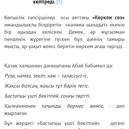
келтіреді.
[1]
Көпшілік тәпсіршілер осы аяттағы
«Көркем сөз»
имандылықты білдіретін «кәлима шахадат» екенін
бір ауыздан келіскен. Демек, әр мұсылман
пенденің жүрегіне түскен бұл дәннің тамыры
мықты, әр уақыт жеміс беретін көркем ағаш тәрізді.
Қазақ халқының данышпаны Абай бабамыз да:
Руза, намаз, зекет, хаж – талассыз
іс,
Жақсы
болсаң, жақсы
тұт
бәрін
тегіс.
Бастапқы
үшті
бекітпей, соңғы
төртті,
Қылғанменен татымды бермес жеміс
, - деп
жырлаған.
Бұл жердегі «бастапқы үшті бекітпей» дегені