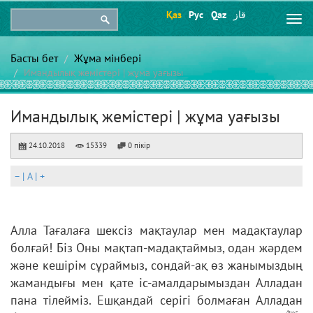
Қаз
Рус
Qaz
قاز
Togg
navi
Басты бет
Жұма мінбері
Имандылық жемістері | жұма уағызы
Имандылық жемістері | жұма уағызы
24.10.2018
15339
0 пікір
–
|
A
|
+
Алла Тағалаға шексіз мақтаулар мен мадақтаулар
болғай! Біз Оны мақтап-мадақтаймыз, одан жәрдем
және кешірім сұраймыз, сондай-ақ өз жанымыздың
жамандығы мен қате іс-амалдарымыздан Алладан
пана тілейміз. Ешқандай серігі болмаған Алладан