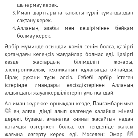
шығармау керек.
Иман шарттарына қатысты түрлі күмәндардан
сақтану керек.
Алланың азабы мен кешірімінен бейқам
болмау керек.
Әрбір мүминде осындай кәміл сенім болса, қазіргі
қоғамдағы келеңсіз жағдайлар болмас еді. Қазіргі
кезде жастардың білімділігі жоғары,
электроникалық техниканың құлағында ойнайды.
Бірақ рухани тұсы әлсіз. Себебі әрбір істеген
істерінде имандары әлсіздіктерінен Алланың
алдындағы жауапкершіліктерін ұмытқандай.
Ал иман жүрекке орныққан кезде, Пайғамбарымыз
ﷺ ең алғаш дінді алып келгенде қалайша мінезі
дөрекі, бұзақы, аманатқа қиянат жасайтын надан
қоғамды өзгерткен болса, ол пенденіде жақсы
жағына өзгерту керек еді. Мәселен: Омар ﷺ