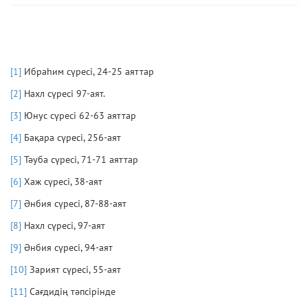
[1]
Ибраһим сүресі, 24-25 аяттар
[2]
Нахл сүресі 97-аят.
[3]
Юнус сүресі 62-63 аяттар
[4]
Бақара сүресі, 256-аят
[5]
Тәуба сүресі, 71-71 аяттар
[6]
Хаж сүресі, 38-аят
[7]
Әнбия сүресі, 87-88-аят
[8]
Нахл сүресі, 97-аят
[9]
Әнбия сүресі, 94-аят
[10]
Зарият сүресі, 55-аят
[11]
Сағдидің тәпсірінде