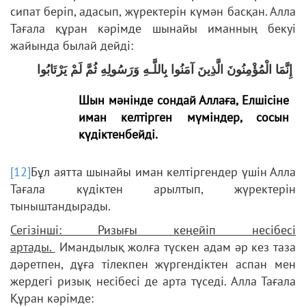
сипат беріп, адасып, жүректерін күмән басқан. Алла
Тағала құран кәрімде шынайы иманның бекуі
жайында былай дейді:
إِنَّمَا الْمُؤْمِنُونَ الَّذِينَ آمَنُوا بِاللَّـهِ وَرَسُولِهِ ثُمَّ لَمْ يَرْتَابُوا
Шын мәнінде сондай Аллаға, Елшісіне
иман келтірген мүміндер, сосын
күдіктенбейді
.
[12]
Бұл аятта шынайы иман келтіргендер үшін Алла
Тағала күдіктен арылтып, жүректерін
тыныштандырады.
Сегізінші: Ризығы кеңейіп несібесі
артады.
Имандылық жолға түскен адам әр кез таза
дәретпен, дұға тілекпен жүргендіктен аспан мен
жердегі ризық несібесі де арта түседі. Алла Тағала
Құран кәрімде: