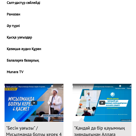
Салт-дәстүр сөйлейді
Рамазан
Әр түрлі
Қысқа уағыздар
Қазақша аудио Құран
Балаларға базарлық
Munara TV
"Бесін уағызы" /
"Қандай да бір қауымның
Мұсылманда болуы керек 4
зияндығынан Аллаға