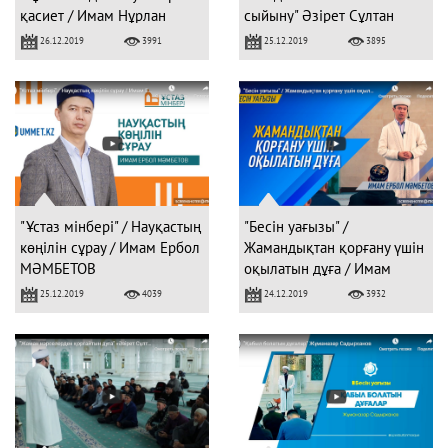
қасиет / Имам Нұрлан
сыйыну" Әзірет Сұлтан
ҚАЙРБЕКОВ
мешітінің наиб имамы
26.12.2019
25.12.2019
3991
3895
Қанат Қыдырмин
"Ұстаз мінбері" / Науқастың
"Бесін уағызы" /
көңілін сұрау / Имам Ербол
Жамандықтан қорғану үшін
МӘМБЕТОВ
оқылатын дұға / Имам
Ербол МӘМБЕТОВ
25.12.2019
24.12.2019
4039
3932