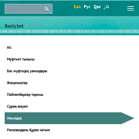
Қаз
Рус
Qaz
قاز
Togg
navi
Basty bet
Beıne
All
Мүфтият тынысы
Бас мүфтидің уағыздары
Жаңалықтар
Пайғамбарлар тарихы
Сұрақ-жауап
Уағыздар
Рамазандағы Құран хатым