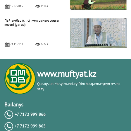
15.07.2015
31143
Пайғамбар (с.ғ.с) ғұмырының соңғы
кезеңі (уағыз)
24.11.2013
27723
"Фатиха" сүресі
www.muftyat.kz
11.04.2016
27172
Qazaqstan Musylmandary Dіnı basqarmasynyń resmı
saıty
Жалқаулық - жат қылық | Қуаныш
АБИШЕВ
Baılanys
+7 7172 999 866
23.10.2015
26402
+7 7172 999 865