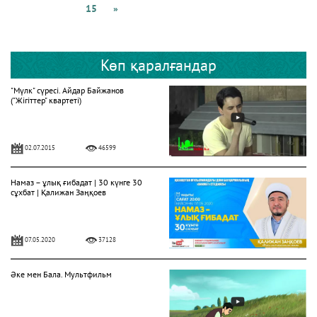
15
»
Көп қаралғандар
"Мүлк" сүресі. Айдар Байжанов
("Жігіттер" квартеті)
02.07.2015
46599
Намаз – ұлық ғибадат | 30 күнге 30
сұхбат | Қалижан Заңқоев
07.05.2020
37128
Әке мен Бала. Мультфильм