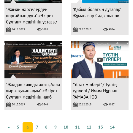
"Жаман нәрселерден
"Қабыл болатын дұғалар"
қорғайтын дуға" «Әзірет
Жұманазар Садырханов
Сұлтан» мешітінің ұстазы/
Дінмұхаммед Сманов
24.12.2019
21.12.2019
3585
4094
"Жолдан зиянды алып, Алла
"Ұстаз мінбері" / Түстің
жарылқаған адам" «Әзірет
түрлері / Имам Нұрлан
Сұлтан» мешітінің наиб
РАМАЗАНОВ
имамы / Қанат Қыдырмин
20.12.2019
20.12.2019
3544
4867
«
5
7
8
9
10
11
12
13
14
6