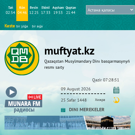
Tań
Kún
Besіn
Ekіntі
Aqsham
Quptan
02:54
04:46
12:25
17:33
19:53
21:44
Keste
bіr jylǵa
bіr aıǵa
muftyat.kz
Qazaqstan Musylmandary Dіnı basqarmasynyń
resmı saıty
Qazіr
07:28:51
09 August 2026
25 Safar 1448
Хижра
DINI MEREKELER