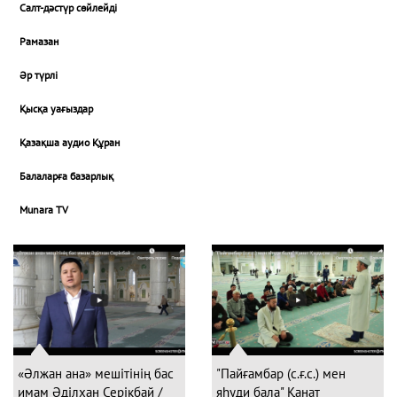
Салт-дәстүр сөйлейді
Рамазан
Әр түрлі
Қысқа уағыздар
Қазақша аудио Құран
Балаларға базарлық
Munara TV
«Әлжан ана» мешітінің бас
"Пайғамбар (с.ғ.с.) мен
имам Әділхан Серікбай /
яһуди бала" Қанат