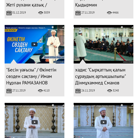
Жеті рухани қазық /
Қыдырмин
"Сабырлық"
01.12.2019
27.11.2019
3839
4466
"Бесін уағызы" / Өкінетін
хадис "Сырқаттың қалын
сөзден сақтану / Имам
сұраудың артықшылығы"
Нұрлан РАМАЗАНОВ
Дінмұхаммед Сманов
27.11.2019
26.11.2019
4110
3248