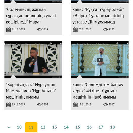
"Сәлемдесіп, жағдай
хадис "Рұқсат сұрау әдебі"
сұрасқан пенденің күнәсі
«Әзірет Сұлтан» мешітінің
кешіріледі" Марат
ұстазы/ Дінмұхаммед
Бектазинов
Сманов
21.11.2019
20.11.2019
3914
4135
"Көрші ақысы" Нұрсұлтан
хадис "Сәлемді кім бастау
Мамедалиев "Нұр Астана"
керек" «Әзірет Сұлтан»
мешітінің имамы
мешітінің наиб имамы
ЕРБОЛАТ ЖУСУПОВ
19.11.2019
18.11.2019
3803
3917
«
10
12
13
14
15
16
17
18
11