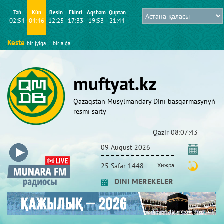
Tań
Kún
Besіn
Ekіntі
Aqsham
Quptan
02:54
04:46
12:25
17:33
19:53
21:44
Keste
bіr jylǵa
bіr aıǵa
muftyat.kz
Qazaqstan Musylmandary Dіnı basqarmasynyń
resmı saıty
Qazіr
08:07:44
09 August 2026
25 Safar 1448
Хижра
DINI MEREKELER