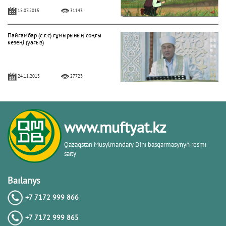
15.07.2015
31143
Пайғамбар (с.ғ.с) ғұмырының соңғы
кезеңі (уағыз)
24.11.2013
27723
"Фатиха" сүресі
www.muftyat.kz
11.04.2016
27173
Qazaqstan Musylmandary Dіnı basqarmasynyń resmı
saıty
Жалқаулық - жат қылық | Қуаныш
АБИШЕВ
Baılanys
+7 7172 999 866
23.10.2015
26402
+7 7172 999 865