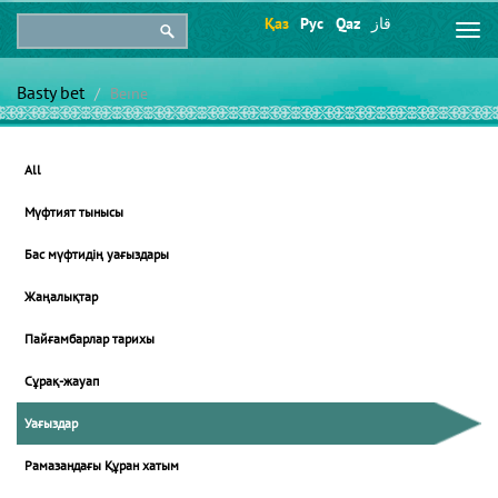
Қаз
Рус
Qaz
قاز
Togg
navi
Basty bet
Beıne
All
Мүфтият тынысы
Бас мүфтидің уағыздары
Жаңалықтар
Пайғамбарлар тарихы
Сұрақ-жауап
Уағыздар
Рамазандағы Құран хатым