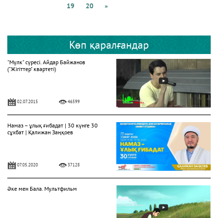
19
20
»
Көп қаралғандар
"Мүлк" сүресі. Айдар Байжанов
("Жігіттер" квартеті)
02.07.2015
46599
Намаз – ұлық ғибадат | 30 күнге 30
сұхбат | Қалижан Заңқоев
07.05.2020
37128
Әке мен Бала. Мультфильм