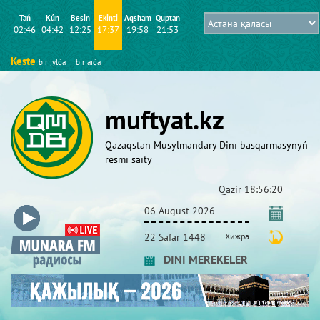
Tań
Kún
Besіn
Ekіntі
Aqsham
Quptan
02:46
04:42
12:25
17:37
19:58
21:53
Keste
bіr jylǵa
bіr aıǵa
muftyat.kz
Qazaqstan Musylmandary Dіnı basqarmasynyń
resmı saıty
Qazіr
18:56:21
06 August 2026
22 Safar 1448
Хижра
DINI MEREKELER