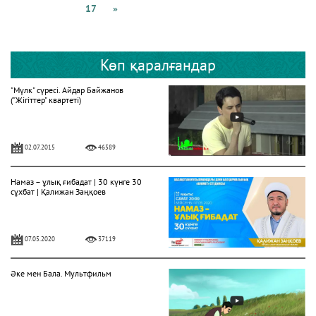
17
»
Көп қаралғандар
"Мүлк" сүресі. Айдар Байжанов
("Жігіттер" квартеті)
02.07.2015
46589
Намаз – ұлық ғибадат | 30 күнге 30
сұхбат | Қалижан Заңқоев
07.05.2020
37119
Әке мен Бала. Мультфильм