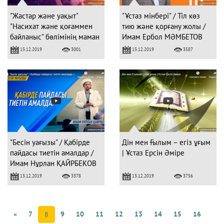
"Жастар және уақыт"
"Ұстаз мінбері" / Тіл көз
"Насихат және қоғаммен
тию және қорғану жолы /
байланыс" бөлімінің маман
Имам Ербол МӘМБЕТОВ
/ Хамзат Қажымұратұлы
13.12.2019
13.12.2019
3001
3587
"Бесін уағызы" / Қабірде
Дін мен Ғылым – егіз ұғым
пайдасы тиетін амалдар /
| Ұстаз Ерсін Әміре
Имам Нұрлан ҚАЙРБЕКОВ
13.12.2019
13.12.2019
3378
3756
«
7
9
10
11
12
13
14
15
16
8