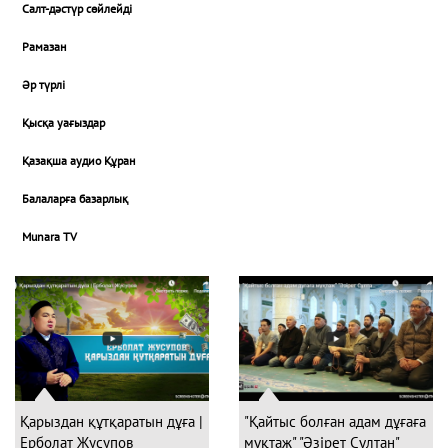
Салт-дәстүр сөйлейді
Рамазан
Әр түрлі
Қысқа уағыздар
Қазақша аудио Құран
Балаларға базарлық
Munara TV
Қарыздан құтқаратын дұға |
"Қайтыс болған адам дұғаға
Ерболат Жусупов
мұқтаж" "Әзірет Сұлтан"