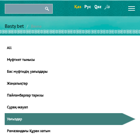
Қаз
Рус
Qaz
قاز
Togg
navi
Basty bet
Beıne
All
Мүфтият тынысы
Бас мүфтидің уағыздары
Жаңалықтар
Пайғамбарлар тарихы
Сұрақ-жауап
Уағыздар
Рамазандағы Құран хатым