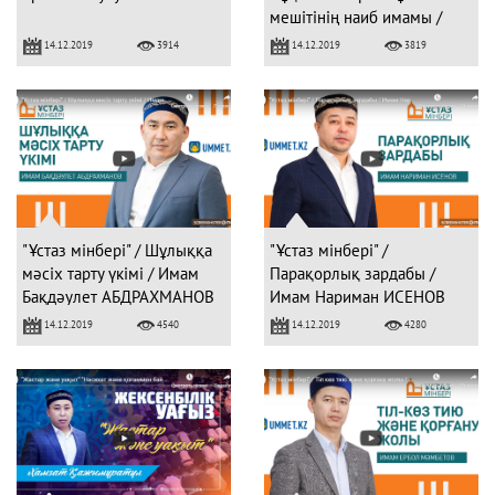
мешітінің наиб имамы /
Бақытжан Өткелбаев
14.12.2019
14.12.2019
3914
3819
"Ұстаз мінбері" / Шұлыққа
"Ұстаз мінбері" /
мәсіх тарту үкімі / Имам
Парақорлық зардабы /
Бақдәулет АБДРАХМАНОВ
Имам Нариман ИСЕНОВ
14.12.2019
14.12.2019
4540
4280