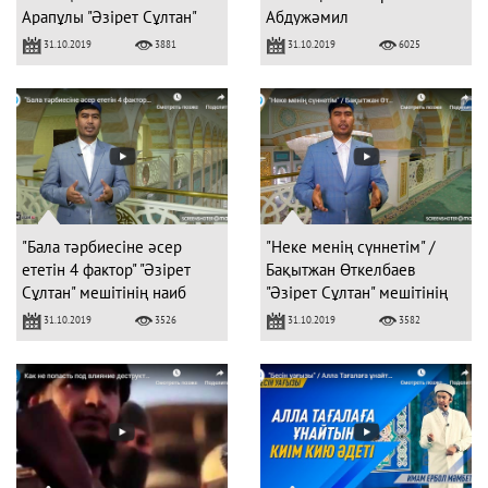
Арапұлы "Әзірет Сұлтан"
Абдужәмил
мешітінің азаншысы
31.10.2019
31.10.2019
3881
6025
"Бала тәрбиесіне әсер
"Неке менің сүннетім" /
ететін 4 фактор" "Әзірет
Бақытжан Өткелбаев
Сұлтан" мешітінің наиб
"Әзірет Сұлтан" мешітінің
имамы
наиб имамы
31.10.2019
31.10.2019
3526
3582