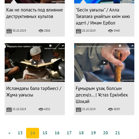
Как не попасть под влияние
"Бесін уағызы" / Алла
деструктивных культов
Тағалаға ұнайтын киім кию
әдеті / Имам Ербол
МӘМБЕТОВ
30.10.2019
28.10.2019
2886
3448
Исламдағы бала тәрбиесі /
Ғұмырым ұзақ болсын
Жұма уағызы
десеңіз... | Ұстаз Еркінбек
Шоқай
25.10.2019
25.10.2019
4332
3859
«
13
15
16
17
18
19
20
21
14