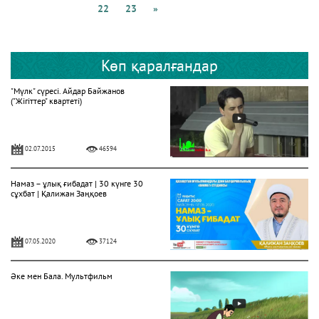
22
23
»
Көп қаралғандар
"Мүлк" сүресі. Айдар Байжанов
("Жігіттер" квартеті)
02.07.2015
46594
Намаз – ұлық ғибадат | 30 күнге 30
сұхбат | Қалижан Заңқоев
07.05.2020
37124
Әке мен Бала. Мультфильм