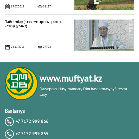
15.07.2015
31137
Пайғамбар (с.ғ.с) ғұмырының соңғы
кезеңі (уағыз)
24.11.2013
27722
"Фатиха" сүресі
www.muftyat.kz
11.04.2016
27166
Qazaqstan Musylmandary Dіnı basqarmasynyń resmı
saıty
Жалқаулық - жат қылық | Қуаныш
АБИШЕВ
Baılanys
+7 7172 999 866
23.10.2015
26400
+7 7172 999 865