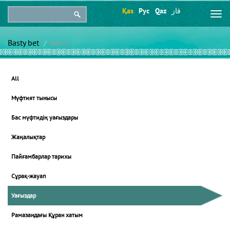
Қаз
Рус
Qaz
قاز
Togg
navi
Basty bet
Beıne
All
Мүфтият тынысы
Бас мүфтидің уағыздары
Жаңалықтар
Пайғамбарлар тарихы
Сұрақ-жауап
Уағыздар
Рамазандағы Құран хатым