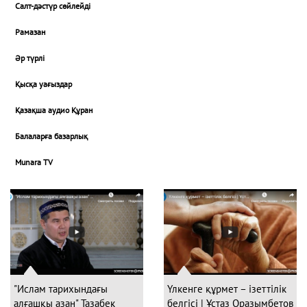
Салт-дәстүр сөйлейді
Рамазан
Әр түрлі
Қысқа уағыздар
Қазақша аудио Құран
Балаларға базарлық
Munara TV
"Ислам тарихындағы
Үлкенге құрмет – ізеттілік
алғашқы азан" Тазабек
белгісі | Ұстаз Оразымбетов