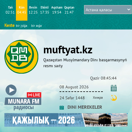
Tań
Kún
Besіn
Ekіntі
Aqsham
Quptan
02:51
04:45
12:25
17:35
19:54
21:47
Keste
bіr jylǵa
bіr aıǵa
muftyat.kz
Qazaqstan Musylmandary Dіnı basqarmasynyń
resmı saıty
Qazіr
08:45:44
08 August 2026
24 Safar 1448
Хижра
DINI MEREKELER