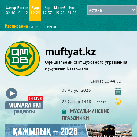
Фаджр
Восход
Зухр
Аср
Магриб
Иша
02:46
04:42
12:25
17:37
19:58
21:53
Расписание
на год
на месяц
muftyat.kz
Официальный сайт Духовного управления
мусульман Казахстана
Сейчас
13:44:53
06 Август 2026
22 Сафар 1448
Хижра
МУСУЛЬМАНСКИЕ
ПРАЗДНИКИ