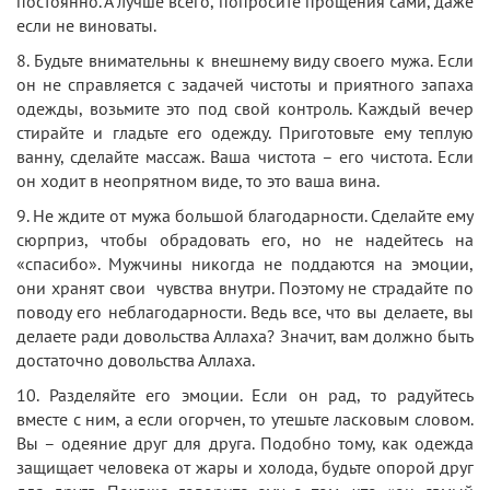
постоянно. А лучше всего, попросите прощения сами, даже
если не виноваты.
8. Будьте внимательны к внешнему виду своего мужа. Если
он не справляется с задачей чистоты и приятного запаха
одежды, возьмите это под свой контроль. Каждый вечер
стирайте и гладьте его одежду. Приготовьте ему теплую
ванну, сделайте массаж. Ваша чистота – его чистота. Если
он ходит в неопрятном виде, то это ваша вина.
9. Не ждите от мужа большой благодарности. Сделайте ему
сюрприз, чтобы обрадовать его, но не надейтесь на
«спасибо». Мужчины никогда не поддаются на эмоции,
они хранят свои чувства внутри. Поэтому не страдайте по
поводу его неблагодарности. Ведь все, что вы делаете, вы
делаете ради довольства Аллаха? Значит, вам должно быть
достаточно довольства Аллаха.
10. Разделяйте его эмоции. Если он рад, то радуйтесь
вместе с ним, а если огорчен, то утешьте ласковым словом.
Вы – одеяние друг для друга. Подобно тому, как одежда
защищает человека от жары и холода, будьте опорой друг