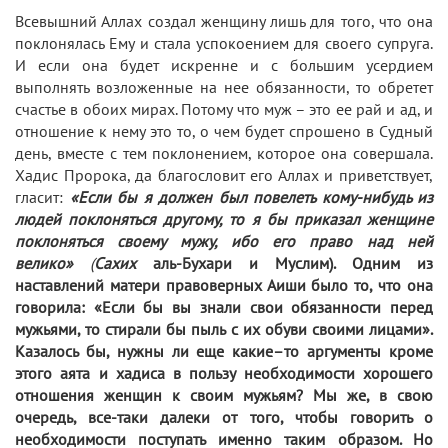
Всевышний Аллах создал женщину лишь для того, что она
поклонялась Ему и стала успокоением для своего супруга.
И если она будет искренне и с большим усердием
выполнять возложенные на нее обязанности
,
то обретет
счастье в обоих мирах. Потому что муж – это ее рай и ад, и
отношение к нему это то, о чем будет спрошено в Судный
день, вместе с тем поклонением, которое она совершала.
Хадис Пророка, да благословит его Аллах и приветствует,
гласит:
«Если бы я должен был повелеть кому-нибудь из
людей поклоняться другому, то я бы приказал женщине
поклоняться своему мужу, ибо его право над ней
велико»
(
Сахих
аль-Бухари и Муслим). Одним из
наставлений матери правоверных Аиши было то, что она
говорила: «Если бы вы знали свои обязанности перед
мужьями, то стирали бы пыль с их обуви своими лицами».
Казалось бы, нужны ли еще какие–то аргументы кроме
этого аята и хадиса в пользу необходимости хорошего
отношения женщин к своим мужьям?
Мы же, в свою
очередь, все-таки далеки от того, чтобы говорить о
необходимости поступать именно таким образом. Но