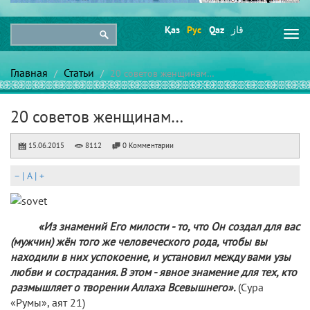
Қаз
Рус
Qaz
قاز
Togg
navi
Главная
Статьи
20 советов женщинам…
20 советов женщинам…
15.06.2015
8112
0 Комментарии
–
|
A
|
+
«Из знамений Его милости - то, что Он создал для вас
(мужчин) жён того же человеческого рода, чтобы вы
находили в них успокоение, и установил между вами узы
любви и сострадания. В этом - явное знамение для тех, кто
размышляет о творении Аллаха Всевышнего».
(Сура
«Румы», аят 21)