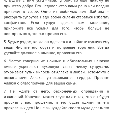
4. Будьте с ним уступчивой, упрямство еще никому не
принесло добра. Его недовольство вами рано или поздно
приведет к ссоре. Одно из любимых дел Шайтана –
рассорить супругов. Надо всеми силами стараться избегать
конфликтов. Если супруг сделал вам замечание,
приложите все усилия для того, чтобы больше не
повторять того, что расстроило его.
5. Будьте рядом, когда он одевается и найдите нужную ему
вещь. Чистите его обувь и поправьте воротник. Всегда
уделяйте должное внимание, провожая его.
6. Частое совершение ночных и обязательных намазов
вместе укрепляют духовную связь между супругами,
открывают путь к милости от Аллаха и любви. Потому что с
поминанием Аллаха успокаиваются сердца. Просите
Аллаха о благополучии для вашей семьи.
7. Не ждите от него, бесконечных оправданий и
извинений. Конечно, может случиться и так, что он будет
просить у вас прощения, и это будет одним из его
прекрасных дел. Но не вынуждайте своего мужа делать это