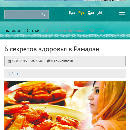
Қаз
Рус
Qaz
قاز
Togg
navi
Главная
Статьи
6 секретов здоровья в Рамадан
6 секретов здоровья в Рамадан
12.06.2015
3848
0 Комментарии
–
|
A
|
+