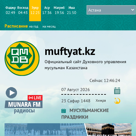
Фаджр
Восход
Зухр
Аср
Магриб
Иша
02:49
04:43
12:25
17:36
19:56
21:50
Расписание
на год
на месяц
muftyat.kz
Официальный сайт Духовного управления
мусульман Казахстана
Сейчас
12:46:24
07 Август 2026
23 Сафар 1448
Хижра
МУСУЛЬМАНСКИЕ
ПРАЗДНИКИ