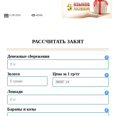
11.09.2020
48586
АЛИХАН БУКЕЙХАН: ОСНОВА
ЧИСТОТЫ – ВОДА И МЫЛО
09.04.2020
19712
Токал – это прихоть или
ответственность?
30.03.2020
38492