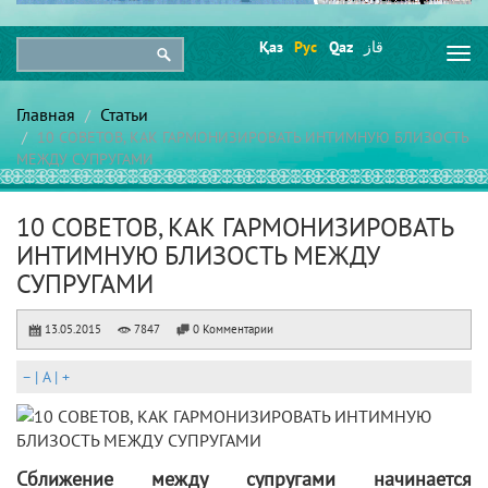
Қаз
Рус
Qaz
قاز
Togg
navi
Главная
Статьи
10 СОВЕТОВ, КАК ГАРМОНИЗИРОВАТЬ ИНТИМНУЮ БЛИЗОСТЬ
МЕЖДУ СУПРУГАМИ
10 СОВЕТОВ, КАК ГАРМОНИЗИРОВАТЬ
ИНТИМНУЮ БЛИЗОСТЬ МЕЖДУ
СУПРУГАМИ
13.05.2015
7847
0 Комментарии
–
|
A
|
+
Сближение между супругами начинается