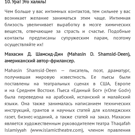
10. Ура! Это халяль!
Чем больше у вас интимных контактов, тем сильнее у вас
возникает желание заниматься этим чаще. Интимная
близость увеличивает выработку в мозге химических
веществ, отвечающие за страсть и счастье. Подобные
контакты предписаны супружеским парам, поэтому
осуществляйте их!
Махасин Д. Шамсид-Дин (Mahasin D. Shamsid-Deen),
американский автор-фрилансер.
Mahasin Shamsid-Deen — писатель, поэт, драматург,
получившая мировую известность. Ее пьесы были
поставлены на театральных сценах в США, Европе
и на Среднем Востоке. Пьеса «Единый Бог» («One God»)
была переведена на арабский, испанский и малайский
языки. Она также занималась написанием технических
инструкций, грантов и научных статей для колледжских
газет, бизнес-изданий, а также статей на заказ. Махасин
является художественным руководителем театра Thaqafah
Islamiyyah (www.islamictheatre.com), членом правления