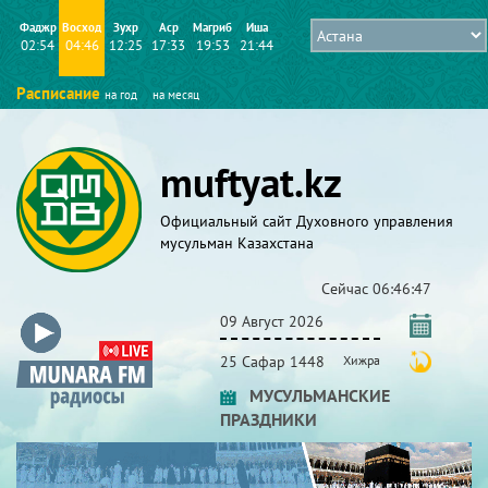
Фаджр
Восход
Зухр
Аср
Магриб
Иша
02:54
04:46
12:25
17:33
19:53
21:44
Расписание
на год
на месяц
muftyat.kz
Официальный сайт Духовного управления
мусульман Казахстана
Сейчас
06:46:47
09 Август 2026
25 Сафар 1448
Хижра
МУСУЛЬМАНСКИЕ
ПРАЗДНИКИ