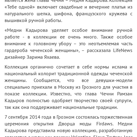
«Тебе одной» включает свадебные и вечерние платья из
натурального шелка, шифона, французского кружева с
вышивкой ручной работы.
«Медни Кадырова уделяет особое внимание ручной
работе - в коллекции ее очень много. Также особое
внимание к головному убору – это неотъемлемая часть
гардероба чеченской женщины», – рассказала LifeNews
дизайнер Зарима Яхаева.
Коллекция органично сочетает в себе нормы ислама и
национальный колорит традиционной одежды чеченской
женщины. Сообщается, что все девушки-модели
специально приехали в Москву из Грозного для участия в
показе коллекции. Известно, что глава Чечни Рамзан
Кадыров полностью одобряет творчество своей супруги,
так как она поддерживает национальные традиции.
7 сентября 2014 года в Грозном состоялась торжественная
церемония открытия Дворца моды Firdaws. Медни
Кадырова представила новую коллекцию, разработанную
совместно с модными домами Valentino, Slava Zaytsev, Igor