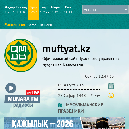
Фаджр
Восход
Зухр
Аср
Магриб
Иша
02:54
04:46
12:25
17:33
19:53
21:44
Расписание
на год
на месяц
muftyat.kz
Официальный сайт Духовного управления
мусульман Казахстана
Сейчас
12:47:33
09 Август 2026
25 Сафар 1448
Хижра
МУСУЛЬМАНСКИЕ
ПРАЗДНИКИ