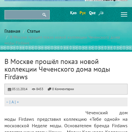
Қаз
Рус
Qaz
قاز
Togg
navi
Главная
Статьи
В Москве прошёл показ новой коллекции Чеченского дома
моды Firdaws
В Москве прошёл показ новой
коллекции Чеченского дома моды
Firdaws
05.11.2014
8453
0 Комментарии
–
|
A
|
+
Чеченский дом
моды Firdaws представил коллекцию «Тебе одной» на
московской Неделе моды. Основателем бренда Firdaws
является жена главы Чечни – Медни Кадырова. Коллекция