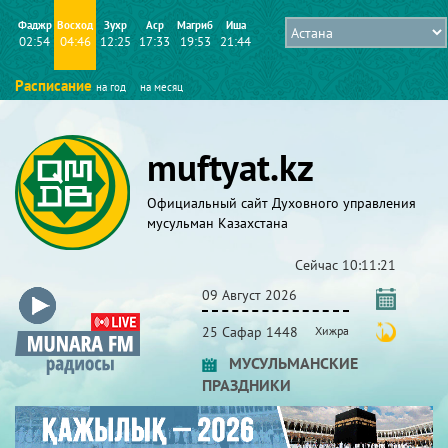
Фаджр
Восход
Зухр
Аср
Магриб
Иша
02:54
04:46
12:25
17:33
19:53
21:44
Расписание
на год
на месяц
muftyat.kz
Официальный сайт Духовного управления
мусульман Казахстана
Сейчас
10:11:22
09 Август 2026
25 Сафар 1448
Хижра
МУСУЛЬМАНСКИЕ
ПРАЗДНИКИ