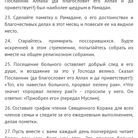
Посланник Аллаха (да благословит его Аллах и да
приветствует!) был наиболее щедрым в Рамадан.
23. Сделайте памятку о Рамадане, о его достоинствах и
благочестивых делах в этот месяц и повесьте ее на видное
место.
24. Старайтесь примирить поссорившихся. Будте
искренней в этом стремлении, попытайтесь собрать их
вместе на общем религиозном собрании.
25. Посещение больного оставляет добрый след в его
душе, и воздаяние за это у Господа велико. Сказал
Посланник (да благословит его Аллах и да приветствует!):
«Тот, кто навестил больного, прорвал пелену рая». «Что
значит «прорвал пелену рая?» - спросили у него. Он
ответил: «Приобрел его» (передал Муслим).
26. Составьте график чтения Священного Корана для всех
членов семьи и следите за его ежедневным выполнением,
делая пометки.
27. Пусть вместе с вами каждый день поочередно читает
Коран ваш муж, брат или отец. Это придаст больше