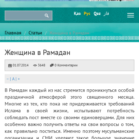
Қаз
Рус
Qaz
قاز
Togg
navi
Главная
Статьи
Женщина в Рамадан
Женщина в Рамадан
01.07.2014
3648
0 Комментарии
–
|
A
|
+
В Рамадан каждый из нас стремится проникнуться особой
праздничной атмосферой этого священного месяца.
Многие из тех, кто пока не придерживается требований
Ислама в своей жизни, испытывают потребность
соблюдать пост вместе со своими единоверцами. Для них
особенно важно получить ответы на свои вопросы о том,
как правильно поститься. Именно поэтому мусульманские
организации и СМИ уделяют такое большое значение