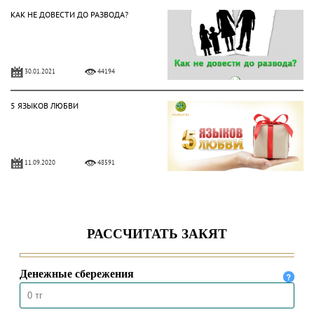
КАК НЕ ДОВЕСТИ ДО РАЗВОДА?
30.01.2021
44194
5 ЯЗЫКОВ ЛЮБВИ
11.09.2020
48591
АЛИХАН БУКЕЙХАН: ОСНОВА
ЧИСТОТЫ – ВОДА И МЫЛО
09.04.2020
19715
Токал – это прихоть или
ответственность?