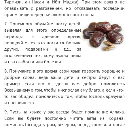
Тирмизи, ан-Насаи и Ибн Маджа). При этом важно не
опаздывать c разговением, но откладывать последний
прием пищи перед началом дневного поста.
7. Понемногу обучайте посту детей,
выделяя для этого определенные
периоды в дневное время,
поощряйте тех, кто постится больше
других, подарками и т.д., за
исключением тех, кому нужна пища
из-за слабости или болезни.
8. Приучайте в это время свой язык говорить хорошие и
добрые слова: ведь ваши дети и сестры берут с вас
пример. Если кто-то сделал вам добро, помолитесь
Всевышнему о том, чтобы ниспослал ему благо, а если кто-
то вас обидел, помолитесь о том, чтобы Господь вразумил
и наставил его.
9. Пусть на языке у вас всегда будет поминание Аллаха.
Если вы будете постоянно читать аяты из Корана,
поминать Господа утром, вечером, перед сном или после