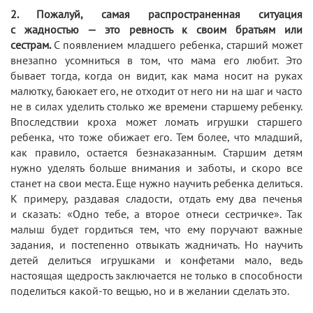
2. Пожалуй, самая распространенная ситуация
с жадностью — это ревность к своим братьям или
сестрам.
С появлением младшего ребенка, старший может
внезапно усомниться в том, что мама его любит. Это
бывает тогда, когда он видит, как мама носит на руках
малютку, баюкает его, не отходит от него ни на шаг и часто
не в силах уделить столько же времени старшему ребенку.
Впоследствии кроха может ломать игрушки старшего
ребенка, что тоже обижает его. Тем более, что младший,
как правило, остается безнаказанным. Старшим детям
нужно уделять больше внимания и заботы, и скоро все
станет на свои места. Еще нужно научить ребенка делиться.
К примеру, раздавая сладости, отдать ему два печенья
и сказать: «Одно тебе, а второе отнеси сестричке». Так
малыш будет гордиться тем, что ему поручают важные
задания, и постепенно отвыкать жадничать. Но научить
детей делиться игрушками и конфетами мало, ведь
настоящая щедрость заключается не только в способности
поделиться какой-то вещью, но и в желании сделать это.