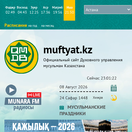
Фаджр
Восход
Зухр
Аср
Магриб
Иша
02:49
04:43
12:25
17:36
19:56
21:50
Расписание
на год
на месяц
muftyat.kz
Официальный сайт Духовного управления
мусульман Казахстана
Сейчас
23:01:22
08 Август 2026
24 Сафар 1448
Хижра
МУСУЛЬМАНСКИЕ
ПРАЗДНИКИ