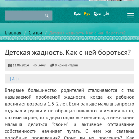
Қаз
Рус
Qaz
قاز
Togg
navi
Главная
Статьи
Детская жадность. Как с ней бороться?
Детская жадность. Как с ней бороться?
11.06.2014
3449
0 Комментарии
–
|
A
|
+
Впервые большинство родителей сталкиваются с так
называемой проблемой жадности, когда их ребенок
достигает возраста 1,5-2 лет. Если раньше малыш запросто
отдавал игрушки и не обращал никакого внимания на то,
кто ими играет, то к двум годам все меняется, а нежелание
малыша делиться "своим" и активное отстаивание
собственности начинает пугать. С чем же связаны
подобные проявления? Стоит ли их пресекать? Как