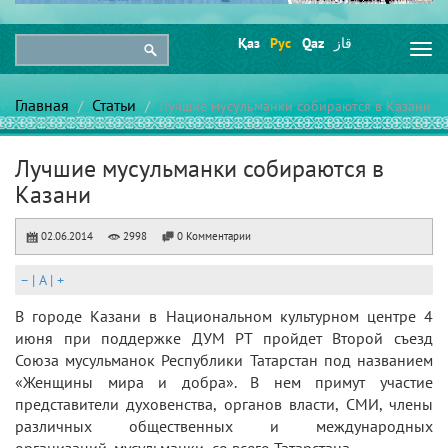
Қаз
Рус
Qaz
قاز
Togg
navi
Главная
Статьи
Лучшие мусульманки собираются в Казани
Лучшие мусульманки собираются в
Казани
02.06.2014
2998
0 Комментарии
–
|
A
|
+
В городе Казани в Национальном культурном центре 4
июня при поддержке ДУМ РТ пройдет Второй съезд
Союза мусульманок Республики Татарстан под названием
«Женщины мира и добра». В нем примут участие
представители духовенства, органов власти, СМИ, члены
различных общественных и международных
организаций, мусульманки со всего Татарстана.