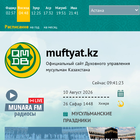
Фаджр
Восход
Зухр
Аср
Магриб
Иша
02:57
04:48
12:25
17:32
19:51
21:41
Расписание
на год
на месяц
muftyat.kz
Официальный сайт Духовного управления
мусульман Казахстана
Сейчас
09:41:23
10 Август 2026
26 Сафар 1448
Хижра
МУСУЛЬМАНСКИЕ
ПРАЗДНИКИ