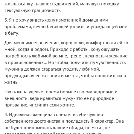
жизнь осанку, плавность движений, манящую походку,
сексуальную грациозность.
3. Я не хочу видеть жену измотанной домашними
проблемами, вечно бегающей у плиты и угождающей мне
в быту.
Для меня имеет значение, хорошо ли, комфортно ли ей со
мной, когда я рядом. Приходя с работы, хочу ощущать
потребность любимой во мне, трепет, нежность и желание
в прикосновениях… Но чтобы получить эту чувственность
мужчина должен стараться угодить любимой,
предугадывая ее желания и мечты , чтобы воплотить их в
жизнь.
Пусть жена уделяет время больше своему здоровью и
внешности, ведь нравиться мужу - это ее природное
призвание, инстинкт если хотите.
4. Идеальная женщина сочетает в себе чувство
собственного достоинства и покладистый характер. Она
не будет припоминать давние обиды, не мстит, не
злорадствует, не оскорбляет мужчину, идет на