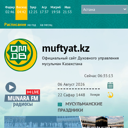
Фаджр
Восход
Зухр
Аср
Магриб
Иша
02:46
04:42
12:25
17:37
19:58
21:53
Расписание
на год
на месяц
muftyat.kz
Официальный сайт Духовного управления
мусульман Казахстана
Сейчас
06:35:14
06 Август 2026
22 Сафар 1448
Хижра
МУСУЛЬМАНСКИЕ
ПРАЗДНИКИ