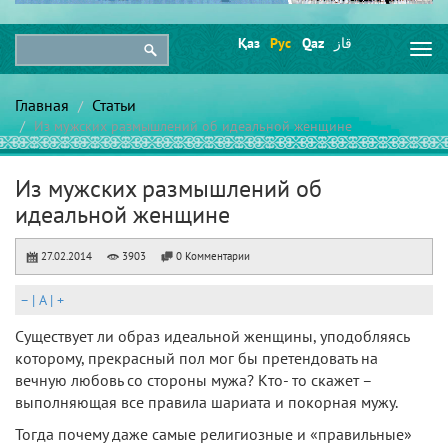
Қаз
Рус
Qaz
قاز
Togg
navi
Главная
Статьи
Из мужских размышлений об идеальной женщине
Из мужских размышлений об
идеальной женщине
27.02.2014
3903
0 Комментарии
–
|
A
|
+
Существует ли образ идеальной женщины, уподобляясь
которому, прекрасный пол мог бы претендовать на
вечную любовь со стороны мужа? Кто- то скажет –
выполняющая все правила шариата и покорная мужу.
Тогда почему даже самые религиозные и «правильные»