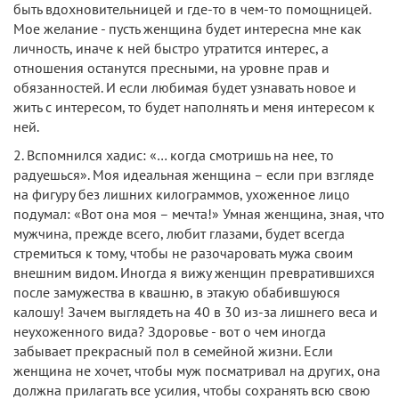
быть вдохновительницей и где-то в чем-то помощницей.
Мое желание - пусть женщина будет интересна мне как
личность, иначе к ней быстро утратится интерес, а
отношения останутся пресными, на уровне прав и
обязанностей. И если любимая будет узнавать новое и
жить с интересом, то будет наполнять и меня интересом к
ней.
2. Вспомнился хадис: «… когда смотришь на нее, то
радуешься». Моя идеальная женщина – если при взгляде
на фигуру без лишних килограммов, ухоженное лицо
подумал: «Вот она моя – мечта!» Умная женщина, зная, что
мужчина, прежде всего, любит глазами, будет всегда
стремиться к тому, чтобы не разочаровать мужа своим
внешним видом. Иногда я вижу женщин превратившихся
после замужества в квашню, в этакую обабившуюся
калошу! Зачем выглядеть на 40 в 30 из-за лишнего веса и
неухоженного вида? Здоровье - вот о чем иногда
забывает прекрасный пол в семейной жизни. Если
женщина не хочет, чтобы муж посматривал на других, она
должна прилагать все усилия, чтобы сохранять всю свою