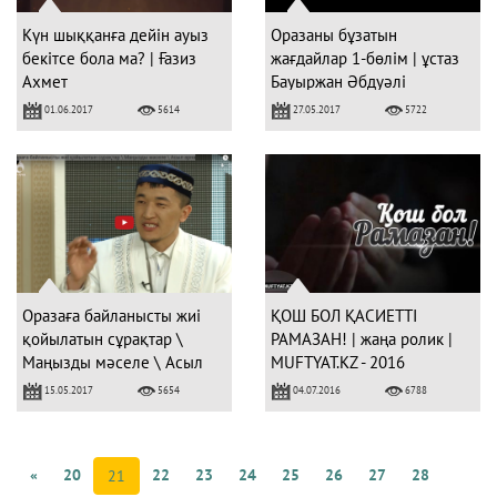
Күн шыққанға дейін ауыз
Оразаны бұзатын
бекітсе бола ма? | Ғазиз
жағдайлар 1-бөлім | ұстаз
Ахмет
Бауыржан Әбдуәлі
01.06.2017
27.05.2017
5614
5722
Оразаға байланысты жиі
ҚОШ БОЛ ҚАСИЕТТІ
қойылатын сұрақтар \
РАМАЗАН! | жаңа ролик |
Маңызды мәселе \ Асыл
MUFTYAT.KZ - 2016
арна
15.05.2017
04.07.2016
5654
6788
«
20
22
23
24
25
26
27
28
21