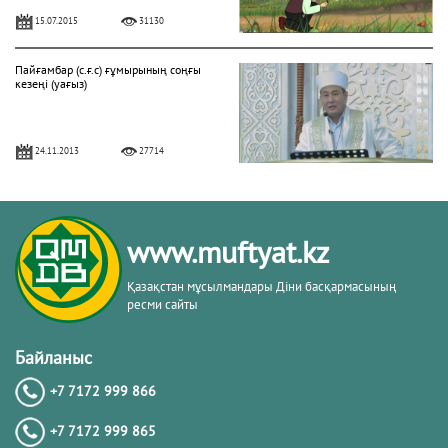
15.07.2015
31130
Пайғамбар (с.ғ.с) ғұмырының соңғы
кезеңі (уағыз)
24.11.2013
27714
"Фатиха" сүресі
www.muftyat.kz
11.04.2016
27154
Қазақстан мұсылмандары Діни басқармасының
ресми сайты
Жалқаулық - жат қылық | Қуаныш
АБИШЕВ
Байланыс
+7 7172 999 866
23.10.2015
26395
+7 7172 999 865