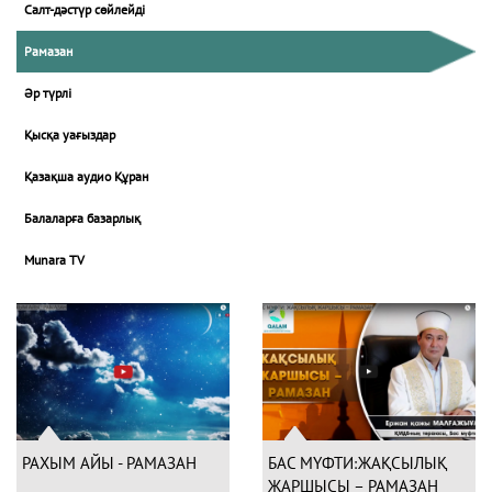
Салт-дәстүр сөйлейді
Рамазан
Әр түрлі
Қысқа уағыздар
Қазақша аудио Құран
Балаларға базарлық
Munara TV
РАХЫМ АЙЫ - РАМАЗАН
БАС МҮФТИ׃ ЖАҚСЫЛЫҚ
ЖАРШЫСЫ – РАМАЗАН