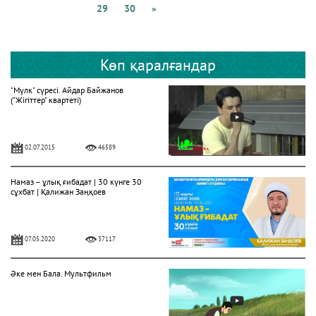
29
30
»
Көп қаралғандар
"Мүлк" сүресі. Айдар Байжанов
("Жігіттер" квартеті)
02.07.2015
46589
Намаз – ұлық ғибадат | 30 күнге 30
сұхбат | Қалижан Заңқоев
07.05.2020
37117
Әке мен Бала. Мультфильм