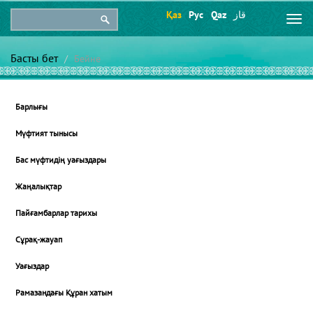
Қаз
Рус
Qaz
قاز
Togg
navi
Басты бет
Бейне
Барлығы
Мүфтият тынысы
Бас мүфтидің уағыздары
Жаңалықтар
Пайғамбарлар тарихы
Сұрақ-жауап
Уағыздар
Рамазандағы Құран хатым