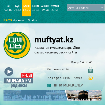
Таң
Күн
Бесін
Екінті
Ақшам
Құптан
02:46
04:42
12:25
17:37
19:58
21:53
Кесте
бір жылға
бір айға
muftyat.kz
Қазақстан мұсылмандары Діни
басқармасының ресми сайты
Қазір
14:00:41
06 Тамыз 2026
22 Сафар 1448
Хижра
ДІНИ МЕРЕКЕЛЕР