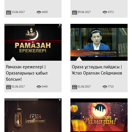
13.06.2017
09.06.2017
5603
5372
Рамазан ережелері |
Ораза ұстаудың пайдасы |
Оразаларыңыз қабыл
Ұстаз Оралхан Сейдманов
болсын!
01.06.2017
01.06.2017
5445
7715