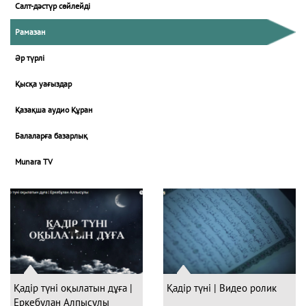
Салт-дәстүр сөйлейді
Рамазан
Әр түрлі
Қысқа уағыздар
Қазақша аудио Құран
Балаларға базарлық
Munara TV
Қадір түні оқылатын дұға |
Қадір түні | Видео ролик
Еркебұлан Алпысұлы