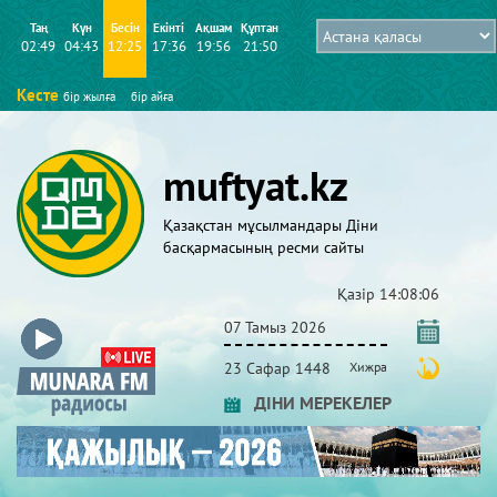
Таң
Күн
Бесін
Екінті
Ақшам
Құптан
02:49
04:43
12:25
17:36
19:56
21:50
Кесте
бір жылға
бір айға
muftyat.kz
Қазақстан мұсылмандары Діни
басқармасының ресми сайты
Қазір
14:08:07
07 Тамыз 2026
23 Сафар 1448
Хижра
ДІНИ МЕРЕКЕЛЕР