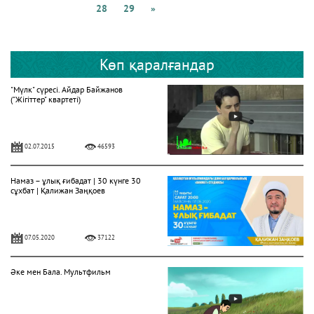
28
29
»
Көп қаралғандар
"Мүлк" сүресі. Айдар Байжанов
("Жігіттер" квартеті)
02.07.2015
46593
Намаз – ұлық ғибадат | 30 күнге 30
сұхбат | Қалижан Заңқоев
07.05.2020
37122
Әке мен Бала. Мультфильм