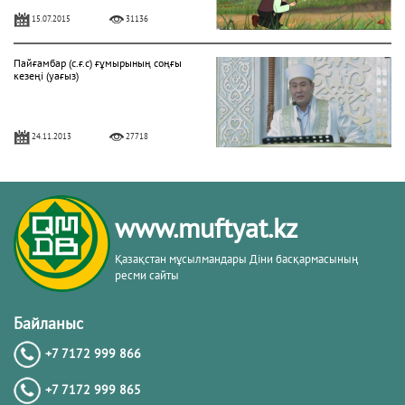
15.07.2015
31136
Пайғамбар (с.ғ.с) ғұмырының соңғы
кезеңі (уағыз)
24.11.2013
27718
"Фатиха" сүресі
www.muftyat.kz
11.04.2016
27160
Қазақстан мұсылмандары Діни басқармасының
ресми сайты
Жалқаулық - жат қылық | Қуаныш
АБИШЕВ
Байланыс
+7 7172 999 866
23.10.2015
26399
+7 7172 999 865