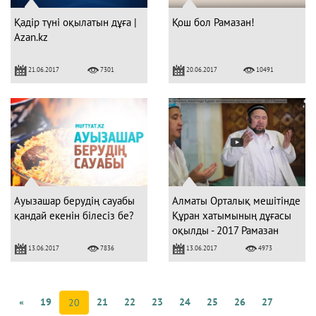
Қадір түнi оқылатын дұға |
Қош бол Рамазан!
Azan.kz
21.06.2017
20.06.2017
7301
10491
Ауызашар берудің сауабы
Алматы Орталық мешітінде
қандай екенін білесіз бе?
Құран хатымының дұғасы
оқылды - 2017 Рамазан
13.06.2017
13.06.2017
7836
4973
«
19
21
22
23
24
25
26
27
20