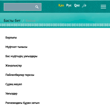
Қаз
Рус
Qaz
قاز
Togg
navi
Басты бет
Бейне
Барлығы
Мүфтият тынысы
Бас мүфтидің уағыздары
Жаңалықтар
Пайғамбарлар тарихы
Сұрақ-жауап
Уағыздар
Рамазандағы Құран хатым