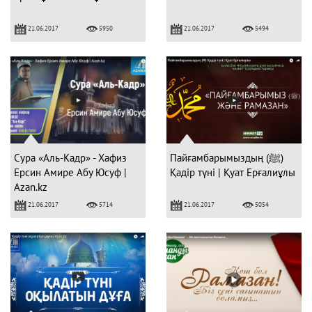
21.06.2017
21.06.2017
5950
5494
Сура «Аль-Кадр» - Хафиз
Пайғамбарымыздың (ﷺ)
Ерсин Амире Абу Юсуф |
Қадір түні | Қуат Ерғалиұлы
Azan.kz
21.06.2017
21.06.2017
5714
5054