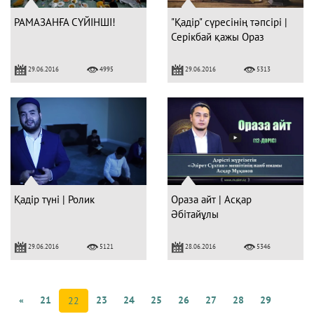
РАМАЗАНҒА СҮЙІНШІ!
"Қадір" сүресінің тәпсірі |
Серікбай қажы Ораз
29.06.2016
29.06.2016
4995
5313
Қадір түні | Ролик
Ораза айт | Асқар
Әбітайұлы
29.06.2016
28.06.2016
5121
5346
«
21
23
24
25
26
27
28
29
22