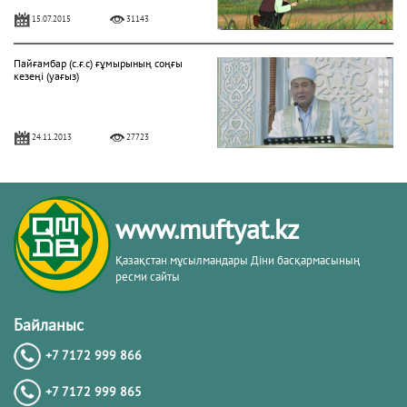
15.07.2015
31143
Пайғамбар (с.ғ.с) ғұмырының соңғы
кезеңі (уағыз)
24.11.2013
27723
"Фатиха" сүресі
www.muftyat.kz
11.04.2016
27172
Қазақстан мұсылмандары Діни басқармасының
ресми сайты
Жалқаулық - жат қылық | Қуаныш
АБИШЕВ
Байланыс
+7 7172 999 866
23.10.2015
26402
+7 7172 999 865