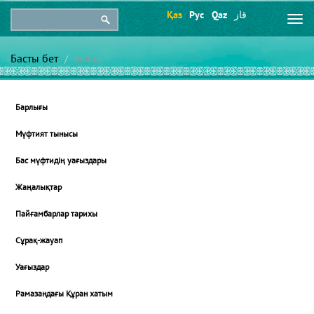
Қаз
Рус
Qaz
قاز
Togg
navi
Басты бет
Бейне
Барлығы
Мүфтият тынысы
Бас мүфтидің уағыздары
Жаңалықтар
Пайғамбарлар тарихы
Сұрақ-жауап
Уағыздар
Рамазандағы Құран хатым