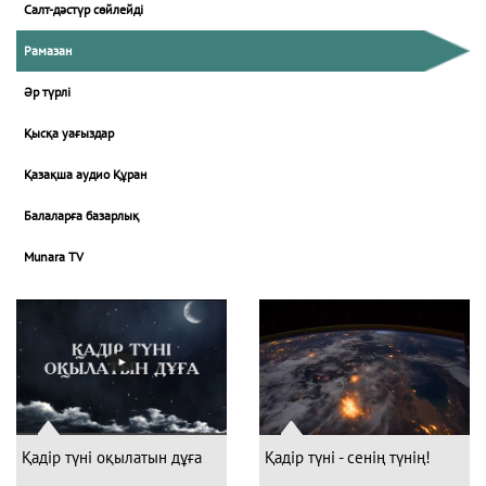
Салт-дәстүр сөйлейді
Рамазан
Әр түрлі
Қысқа уағыздар
Қазақша аудио Құран
Балаларға базарлық
Munara TV
Қадір түні оқылатын дұға
Қадір түні - сенің түнің!