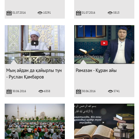
01.07.2016
01.07.2016
10291
5813
Мың айдан да қайырлы түн
Рамазан - Құран айы
- Руслан Қамбаров
30.06.2016
30.06.2016
6358
5741