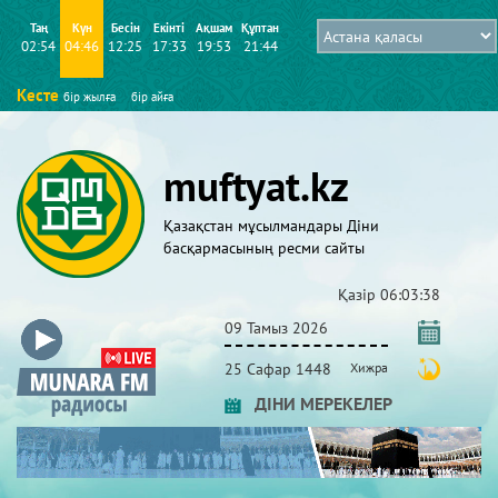
Таң
Күн
Бесін
Екінті
Ақшам
Құптан
02:54
04:46
12:25
17:33
19:53
21:44
Кесте
бір жылға
бір айға
muftyat.kz
Қазақстан мұсылмандары Діни
басқармасының ресми сайты
Қазір
06:03:38
09 Тамыз 2026
25 Сафар 1448
Хижра
ДІНИ МЕРЕКЕЛЕР