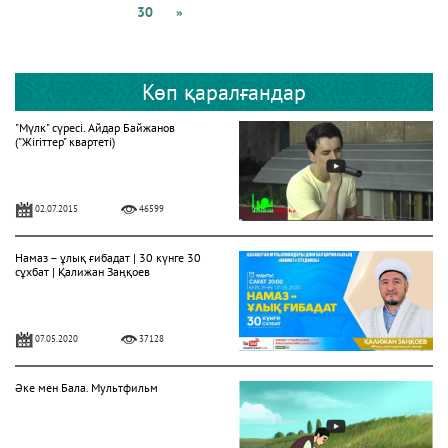
30
»
Көп қаралғандар
"Мүлк" сүресі. Айдар Байжанов
("Жігіттер" квартеті)
02.07.2015
46599
Намаз – ұлық ғибадат | 30 күнге 30
сұхбат | Қалижан Заңқоев
07.05.2020
37128
Әке мен Бала. Мультфильм