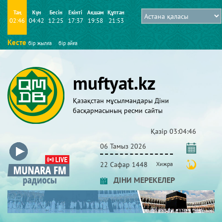
Таң
Күн
Бесін
Екінті
Ақшам
Құптан
02:46
04:42
12:25
17:37
19:58
21:53
Кесте
бір жылға
бір айға
muftyat.kz
Қазақстан мұсылмандары Діни
басқармасының ресми сайты
Қазір
03:04:47
06 Тамыз 2026
22 Сафар 1448
Хижра
ДІНИ МЕРЕКЕЛЕР