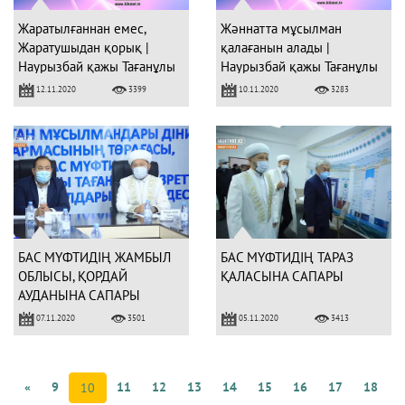
Жаратылғаннан емес,
Жәннатта мұсылман
Жаратушыдан қорық |
қалағанын алады |
Наурызбай қажы Тағанұлы
Наурызбай қажы Тағанұлы
(аудиокітап)
(аудиокітап)
12.11.2020
10.11.2020
3399
3283
БАС МҮФТИДІҢ ЖАМБЫЛ
БАС МҮФТИДІҢ ТАРАЗ
ОБЛЫСЫ, ҚОРДАЙ
ҚАЛАСЫНА САПАРЫ
АУДАНЫНА САПАРЫ
07.11.2020
05.11.2020
3501
3413
«
9
11
12
13
14
15
16
17
18
10