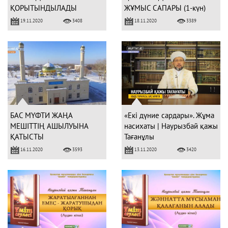
ҚОРЫТЫНДЫЛАДЫ
ЖҰМЫС САПАРЫ (1-күн)
19.11.2020
18.11.2020
3408
3389
БАС МҮФТИ ЖАҢА
«Екі дүние сардары». Жұма
МЕШІТТІҢ АШЫЛУЫНА
насихаты | Наурызбай қажы
ҚАТЫСТЫ
Тағанұлы
16.11.2020
13.11.2020
3593
3420