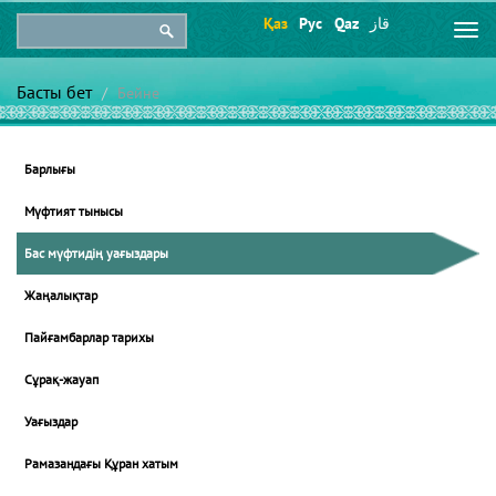
Қаз
Рус
Qaz
قاز
Togg
navi
Басты бет
Бейне
Барлығы
Мүфтият тынысы
Бас мүфтидің уағыздары
Жаңалықтар
Пайғамбарлар тарихы
Сұрақ-жауап
Уағыздар
Рамазандағы Құран хатым