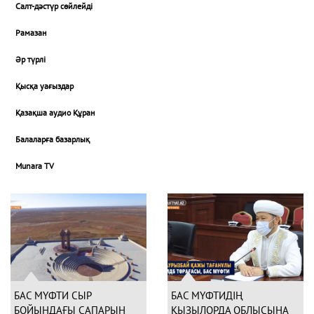
Салт-дәстүр сөйлейді
Рамазан
Әр түрлі
Қысқа уағыздар
Қазақша аудио Құран
Балаларға базарлық
Munara TV
БАС МҮФТИ СЫР
БАС МҮФТИДІҢ
БОЙЫНДАҒЫ САПАРЫН
ҚЫЗЫЛОРДА ОБЛЫСЫНА