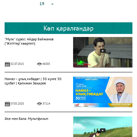
19
»
Көп қаралғандар
"Мүлк" сүресі. Айдар Байжанов
("Жігіттер" квартеті)
02.07.2015
46585
Намаз – ұлық ғибадат | 30 күнге 30
сұхбат | Қалижан Заңқоев
07.05.2020
37114
Әке мен Бала. Мультфильм