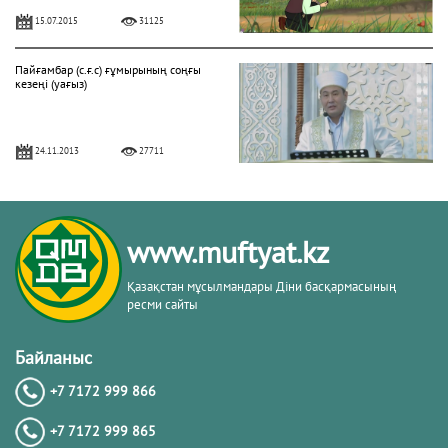
15.07.2015
31125
Пайғамбар (с.ғ.с) ғұмырының соңғы
кезеңі (уағыз)
24.11.2013
27711
"Фатиха" сүресі
www.muftyat.kz
11.04.2016
27146
Қазақстан мұсылмандары Діни басқармасының
ресми сайты
Жалқаулық - жат қылық | Қуаныш
АБИШЕВ
Байланыс
+7 7172 999 866
23.10.2015
26394
+7 7172 999 865