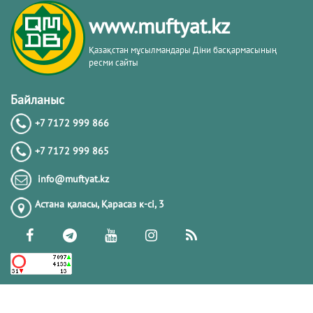
кітабы негізінде
www.muftyat.kz
20.02.2026
4477
Қазақстан мұсылмандары Діни басқармасының
ресми сайты
Әдепсіздік иманның әлсіздігіне дәлел
｜ Ерболат Жүсіпов
Байланыс
+7 7172 999 866
20.02.2026
4272
+7 7172 999 865
РАМАЗАН – РАХЫМ, КЕШІРІМ ЖӘНЕ
info@muftyat.kz
ТОЗАҚТАН ҚҰТЫЛУ АЙЫ
Астана қаласы, Қарасаз к-сi, 3
19.02.2026
7602
РАМАЗАН ҚАРСАҢЫНДАҒЫ
ПАЙҒАМБАР (ﷺ) ӨСИЕТІ