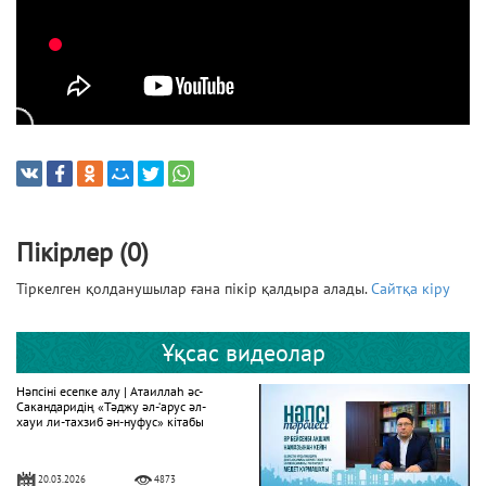
Пікірлер (0)
Тіркелген қолданушылар ғана пікір қалдыра алады.
Сайтқа кіру
Ұқсас видеолар
Нәпсіні есепке алу | Атаиллаһ әс-
Сакандаридің «Тәджу әл-‘арус әл-
хауи ли-тахзиб ән-нуфус» кітабы
20.03.2026
4873