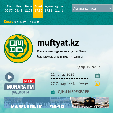
Таң
Күн
Бесін
Екінті
Ақшам
Құптан
02:57
04:48
12:25
17:32
19:51
21:41
Кесте
бір жылға
бір айға
muftyat.kz
Қазақстан мұсылмандары Діни
басқармасының ресми сайты
Қазір
19:26:19
11 Тамыз 2026
27 Сафар 1448
Хижра
ДІНИ МЕРЕКЕЛЕР