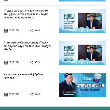
«Тәджу әл-‘арус әл-хауи ли-тахзиб
ән-нуфус» кітабы бойынша / Тәубе –
рухани тазарудың негізі
20.03.2026
4409
Атаиллаһ әс-Сакандаридің «Тәджу
әл-‘арус әл-хауи ли-тахзиб ән-нуфус»
кітабы
20.03.2026
4396
Жақсы жаққа өзгеру-1 | Ерболат
Жүсіпов
20.02.2026
4400
Жүрек сырлары 2-дәріс. Тәубе
тақырыбы. Әр-рисала әл-Қушайрия