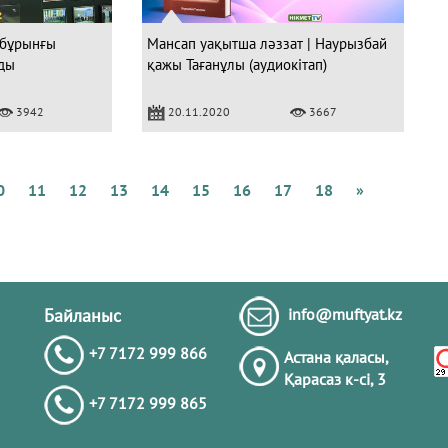
 бұрынғы
Мансап уақытша ләззат | Наурызбай
ды
қажы Тағанұлы (аудиокітап)
Құ
3942
20.11.2020
3667
4
с
а
0
11
12
13
14
15
16
17
18
»
Ә
Байланыс
info@muftyat.kz
+7 7172 999 866
Астана қаласы,
Қарасаз к-сi, 3
+7 7172 999 865