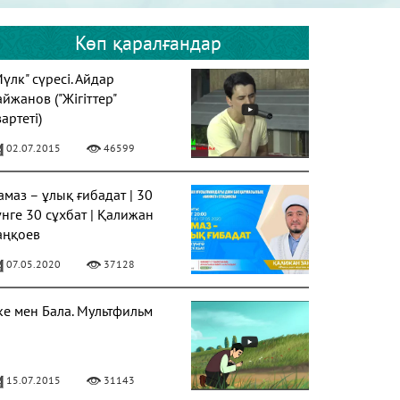
Көп қаралғандар
Мүлк" сүресі. Айдар
айжанов ("Жігіттер"
артеті)
02.07.2015
46599
амаз – ұлық ғибадат | 30
үнге 30 сұхбат | Қалижан
аңқоев
07.05.2020
37128
ке мен Бала. Мультфильм
15.07.2015
31143