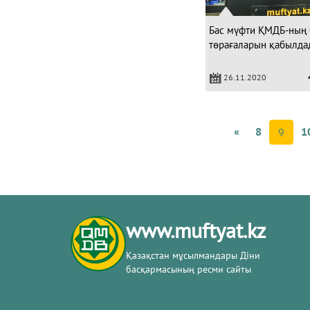
Бас мүфти ҚМДБ-ның
төрағаларын қабылда
26.11.2020
«
8
1
9
www.muftyat.kz
Қазақстан мұсылмандары Діни
басқармасының ресми сайты