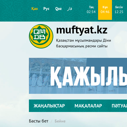
Таң
Күн
Бесін
Қаз
Рус
Qaz
قاز
02:54
04:46
12:25
muftyat.kz
Қазақстан мұсылмандары Діни
басқармасының ресми сайты
ЖАҢАЛЫҚТАР
МАҚАЛАЛАР
ПӘТУА
Басты бет
Бейне