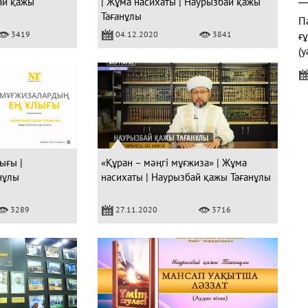
ай қажы
| Жұма насихаты | Наурызбай қажы
Тағанұлы
Па
3419
04.12.2020
3841
ғ
(у
"
ығы |
«Құран – мәңгі мұғжиза» | Жұма
нұлы
насихаты | Наурызбай қажы Тағанұлы
Ж
3289
27.11.2020
3716
Қ
Б
к