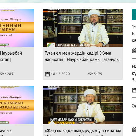
"
Б
кв
 Наурызбай
Туған ел мен жердің қадірі. Жұма
кітап]
насихаты | Наурызбай қажы Тағанұлы
Н
к
4285
18.12.2020
3179
З
Ә
таусыз
«Жақсылыққа шақырудың үш сипаты»