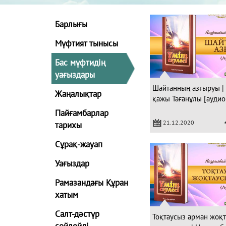
Барлығы
Мүфтият тынысы
Бас мүфтидің
уағыздары
Шайтанның азғыруы |
Жаңалықтар
қажы Тағанұлы [аудио
Пайғамбарлар
21.12.2020
тарихы
Сұрақ-жауап
Уағыздар
Рамазандағы Құран
хатым
Салт-дәстүр
Тоқтаусыз арман жоқ
сөйлейді