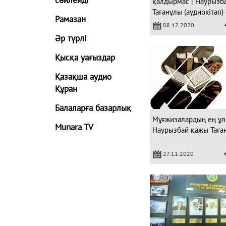
қалдырмас | Наурызб
Тағанұлы (аудиокітап)
Рамазан
08.12.2020
Әр түрлі
Қысқа уағыздар
Қазақша аудио
Құран
Балаларға базарлық
Мұғжизалардың ең ұл
Munara TV
Наурызбай қажы Таға
27.11.2020