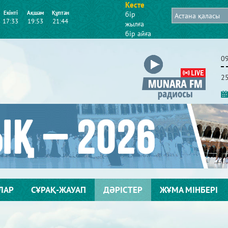
Кесте
Екінті
Ақшам
Құптан
бір
17:33
19:53
21:44
жылға
бір айға
0
2
ЛАР
СҰРАҚ-ЖАУАП
ДӘРІСТЕР
ЖҰМА МІНБЕРІ