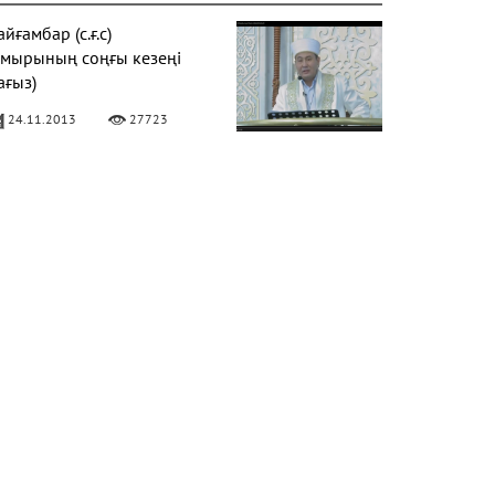
йғамбар (с.ғ.с)
ұмырының соңғы кезеңі
ағыз)
24.11.2013
27723
Фатиха" сүресі
11.04.2016
27172
алқаулық - жат қылық |
уаныш АБИШЕВ
23.10.2015
26402
араат түнін қалай өткізу
ерек?