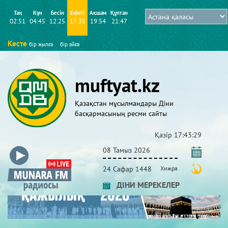
Таң
Күн
Бесін
Екінті
Ақшам
Құптан
02:51
04:45
12:25
17:35
19:54
21:47
Кесте
бір жылға
бір айға
muftyat.kz
Қазақстан мұсылмандары Діни
басқармасының ресми сайты
Қазір
17:43:29
08 Тамыз 2026
24 Сафар 1448
Хижра
ДІНИ МЕРЕКЕЛЕР