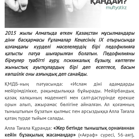
2015 жылы Алматыда өткен Қазақстан мұсылмандары
діни басқармасы Ғұламалар Кеңесінің ІX отырысында
қоғамдағы күрделі мәселелердің бірі педофилияға
қатысты пәтуа шығарылған болатын. Педофилияны
біреулер туабітті ауру, психикалық бұзылу, көптеген
жыныстық ауытқулардың бірі деп есептесе, басым
көпшілік оны азғындық деп санайды.
ҚМДБ-ның пәтуасында: «Ислам діні адамдарды
мейірімділікке, рақымдылыққа бұйырады. Мейірбандық
қазақ халқының мәдениеті мен салт-дәстүрінде ерекше
орын алып, ажырамас бөлігіне айналған. Ал қоғамның
тыныштығын бұзатын қылмыс пен арсыздыққа Алла Тағала
қатаң түрде тыйым салады.
Алла Тағала Құранда:
«Жер бетінде тыныштық орнағаннан
кейін бұзақылық жасамаңдар»
(«Ағраф» сүресі, 56-аят),