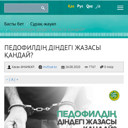
Қаз
Рус
Qaz
قاز
Togg
navi
Басты бет
Сұрақ-жауап
ПЕДОФИЛДІҢ ДІНДЕГІ ЖАЗАСЫ ҚАНДАЙ?
ПЕДОФИЛДІҢ ДІНДЕГІ ЖАЗАСЫ
ҚАНДАЙ?
Хасан АМАНҚҰЛ
muftyat.kz
26.08.2020
7767
0 пікір
–
|
A
|
+