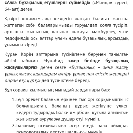
«Алла бұзақылық етушілерді сүймейді»
(«Мәида» сүресі,
64-аят) деген.
Қазіргі қоғамымызда кездесіп жатқан балиғат жасына
жетпеген сәби балаларымызды торуылдап қолға түсіріп,
артынша жыныстық қатынас жасауға мәжбүрлеу, яғни
педофилдік осы аяттар ұғымындағы бұзақылық, арсыздық
ұғымына кіреді.
Құран Кәрім аяттарына түсініктеме берумен танылған
әйгілі табиғин Мужаһид
«жер бетінде бұзақылық
жасаушыларға»
деген сөзге
«Бұзақылық – зина жасау,
ұрлық жасау, адамдарды өлтіру, ұрпақ пен егістік жерлерді
ойран ету, құрту»
деп түсініктеме береді.
Бұл сорақы қылмыстың мынадай зардаптары бар:
Бұл әрекет баланың еркінен тыс әрі қорқынышты іс
болғандықтан, баланың дұрыс жетілуіне үлкен
кедергі тудырады. Бәлки өмірбойы құтыла алмайтын
жыныстық ауруларға душар етуі мүмкін.
Баланың психикасына әсер етеді. Бала айықпас
психологиялық дертке шалдығуы мүмкін.