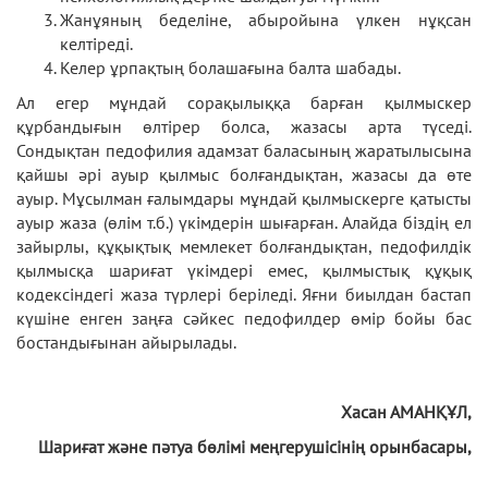
Жанұяның беделіне, абыройына үлкен нұқсан
келтіреді.
Келер ұрпақтың болашағына балта шабады.
Ал егер мұндай сорақылыққа барған қылмыскер
құрбандығын өлтірер болса, жазасы арта түседі.
Сондықтан педофилия адамзат баласының жа­ратылысына
қайшы әрі ауыр қылмыс болғандықтан, жазасы да өте
ауыр. Мұсылман ғалымдары мұндай қылмыскерге қатысты
ауыр жаза (өлім т.б.) үкімдерін шығарған. Алайда біздің ел
зайырлы, құқықтық мемлекет болғандықтан, педофилдік
қылмысқа шариғат үкімдері емес, қылмыстық құқық
кодексіндегі жаза түрлері беріледі. Яғни биылдан бастап
күшіне енген заңға сәйкес педофилдер өмір бойы бас
бостандығынан айырылады.
Хасан АМАНҚҰЛ,
Шариғат және пәтуа бөлімі
меңгерушісінің орынбасары
,