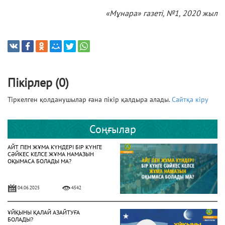
«Мұнара» газеті, №1, 2020 жыл
Пікірлер (0)
Тіркелген қолданушылар ғана пікір қалдыра алады.
Сайтқа кіру
Соңғылар
АЙТ ПЕН ЖҰМА КҮНДЕРІ БІР КҮНГЕ
СӘЙКЕС КЕЛСЕ ЖҰМА НАМАЗЫН
ОҚЫМАСА БОЛАДЫ МА?
04.06.2025
4542
ҰЙҚЫНЫ ҚАЛАЙ АЗАЙТУҒА
БОЛАДЫ?