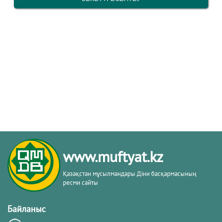
www.muftyat.kz
Қазақстан мұсылмандары Діни басқармасының
ресми сайты
Байланыс