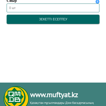
www.muftyat.kz
Қазақстан мұсылмандары Діни басқармасының