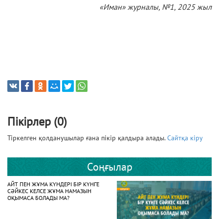
«Иман» журналы, №1, 2025 жыл
Пікірлер (0)
Тіркелген қолданушылар ғана пікір қалдыра алады.
Сайтқа кіру
Соңғылар
АЙТ ПЕН ЖҰМА КҮНДЕРІ БІР КҮНГЕ
СӘЙКЕС КЕЛСЕ ЖҰМА НАМАЗЫН
ОҚЫМАСА БОЛАДЫ МА?