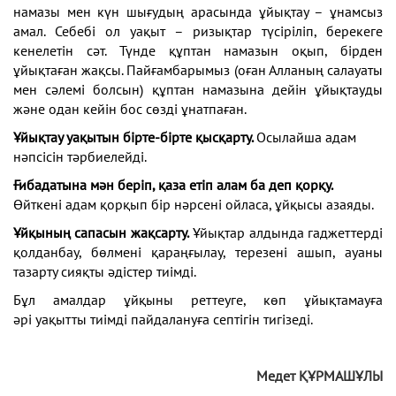
намазы мен күн шығудың арасында
ұйықтау – ұнамсыз
амал. Себебі ол уақыт – ризықтар
түсіріліп, берекеге
кенелетін сәт. Түнде құптан намазын
оқып, бірден
ұйықтаған жақсы. Пайғамбарымыз (оған
Алланың салауаты
мен сәлемі болсын) құптан намазына
дейін ұйықтауды
және одан кейін бос сөзді ұнатпаған.
Ұйықтау уақытын бірте-бірте қысқарту.
Осылайша адам
нәпсісін тәрбиелейді.
Ғибадатына мән беріп, қаза етіп алам ба деп
қорқу.
Өйткені адам қорқып бір нәрсені ойласа,
ұйқысы азаяды.
Ұйқының сапасын жақсарту.
Ұйықтар алдында
гаджеттерді
қолданбау, бөлмені қараңғылау,
терезені ашып, ауаны
тазарту сияқты әдістер тиімді.
Бұл амалдар ұйқыны реттеуге, көп ұйықтамауға
әрі
уақытты тиімді пайдалануға септігін тигізеді.
Медет ҚҰРМАШҰЛЫ