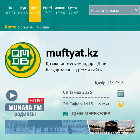
Таң
Күн
Бесін
Екінті
Ақшам
Құптан
02:51
04:45
12:25
17:35
19:54
21:47
Кесте
бір жылға
бір айға
muftyat.kz
Қазақстан мұсылмандары Діни
басқармасының ресми сайты
Қазір
15:19:17
08 Тамыз 2026
24 Сафар 1448
Хижра
ДІНИ МЕРЕКЕЛЕР