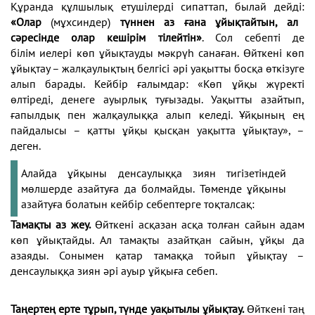
Құранда
құлшылық етушілерді сипаттап, былай дейді:
«Олар
(мұхсиндер)
түннен аз ғана ұйықтайтын, ал
сәресінде олар кешірім тілейтін»
. Сол себепті де
білім
иелері көп ұйықтауды мәкрүһ санаған. Өйткені
көп
ұйықтау – жалқаулықтың белгісі әрі уақытты
босқа өткізуге
алып барады. Кейбір ғалымдар: «Көп
ұйқы жүректі
өлтіреді, денеге ауырлық туғызады.
Уақытты азайтып,
ғапылдық пен жалқаулыққа алып
келеді. Ұйқының ең
пайдалысы – қатты ұйқы қысқан
уақытта ұйықтау», –
деген.
Алайда ұйқыны денсаулыққа зиян тигізетіндей
мөлшерде азайтуға да болмайды. Төменде ұйқыны
азайтуға болатын кейбір
себептерге тоқталсақ:
Тамақты аз жеу.
Өйткені асқазан асқа толған
сайын адам
көп ұйықтайды. Ал тамақты азайтқан
сайын, ұйқы да
азаяды. Сонымен қатар тамаққа тойып
ұйықтау –
денсаулыққа зиян әрі ауыр ұйқыға себеп.
Таңертең ерте тұрып, түнде уақытылы ұйықтау.
Өйткені таң