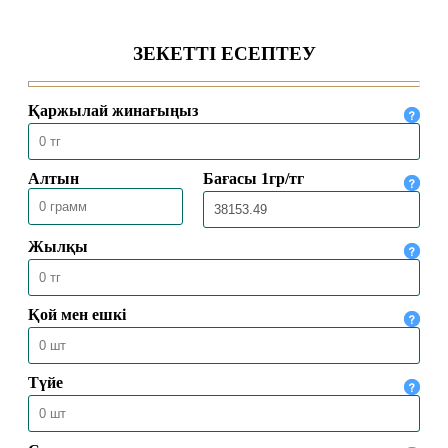
ЖАЛҒАН АҚПАРАТ ТАРАТУДЫҢ
ДІНДЕГІ ҮКІМІ ҚАНДАЙ?
11.12.2024
5492
АЛЛА ЕЛШІСІ ӘЗІЛДЕСКЕН БЕ?
27.10.2024
5605