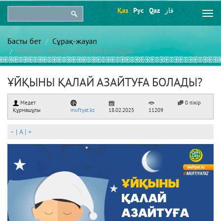
Қаз
Рус
Qaz
قاز
Togg
navi
Басты бет
Сұрақ-жауап
ҰЙҚЫНЫ ҚАЛАЙ АЗАЙТУҒА БОЛАДЫ?
ҰЙҚЫНЫ ҚАЛАЙ АЗАЙТУҒА БОЛАДЫ?
Медет
0 пікір
Құрмашұлы
muftyat.kz
18.02.2025
11209
–
|
A
|
+