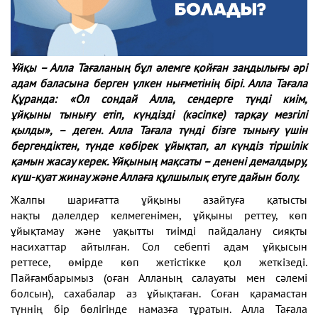
Ұйқы – Алла Тағаланың бұл әлемге қойған заңдылығы әрі
адам баласына берген үлкен
нығметінің бірі. Алла Тағала
Құранда: «Ол сондай Алла, сендерге түнді киім,
ұйқыны
тынығу етіп, күндізді (кәсіпке) тарқау мезгілі
қылды», – деген. Алла Тағала түнді
бізге тынығу үшін
бергендіктен, түнде көбірек ұйықтап, ал күндіз тіршілік
қамын
жасау керек. Ұйқының мақсаты – денені демалдыру,
күш-қуат жинау және Аллаға
құлшылық етуге дайын болу.
Жалпы шариғатта ұйқыны азайтуға қатысты
нақты
дәлелдер келмегенімен, ұйқыны реттеу, көп
ұйықтамау және уақытты тиімді пайдалану сияқты
насихаттар айтылған. Сол себепті адам ұйқысын
реттесе,
өмірде көп жетістікке қол жеткізеді.
Пайғамбарымыз (оған Алланың салауаты мен сәлемі
болсын),
сахабалар аз ұйықтаған. Соған қарамастан
түннің
бір бөлігінде намазға тұратын. Алла Тағала