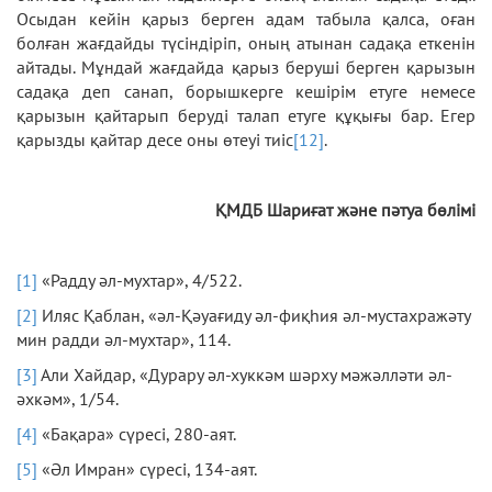
Осыдан кейін қарыз берген адам табыла қалса, оған
болған жағдайды түсіндіріп, оның атынан садақа еткенін
айтады. Мұндай жағдайда қарыз беруші берген қарызын
садақа деп санап, борышкерге кешірім етуге немесе
қарызын қайтарып беруді талап етуге құқығы бар. Егер
қарызды қайтар десе оны өтеуі тиіс
[12]
.
ҚМДБ Шариғат және пәтуа бөлімі
[1]
«Радду әл-мухтар», 4/522.
[2]
Иляс Қаблан, «әл-Қәуағиду әл-фиқһия әл-мустахражәту
мин радди әл-мухтар», 114.
[3]
Али Хайдар, «Дурару әл-хуккәм шәрху мәжәлләти әл-
әхкәм», 1/54.
[4]
«Бақара» сүресі, 280-аят.
[5]
«Әл Имран» сүресі, 134-аят.