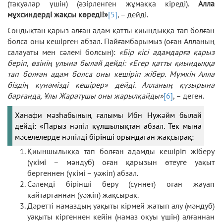
(тақуалар үшін) (әзірленген жұмаққа кіреді).
Алла
мұхсиндерді жақсы көреді!»
[5]
, – дейді.
Сондықтан қарыз алған адам қатты қиындыққа тап болған
болса оны кешірген абзал. Пайғамбарымыз (оған Алланың
салауаты мен сәлемі болсын):
«Бір кісі адамдарға қарыз
беріп, өзінің ұлына былай дейді:
«Егер қатты қиындыққа
тап болған адам болса оны кешіріп жібер. Мүмкін Алла
біздің күнәмізді кешірер» дейді. Алланың құзырына
барғанда, Ұлы Жаратушы оны жарылқайды»
[6]
, – деген.
Ханафи мәзһабының ғалымы Ибн Нужәйм былай
дейді: «Парыз нәпіл құлшылықтан абзал. Тек мына
мәселелерде нәпілді бірінші орындаған жақсырақ:
Қиыншылыққа тап болған адамды кешіріп жіберу
(үкімі – мәндуб) оған қарызын өтеуге уақыт
бергеннен (үкімі – уәжіп) абзал.
Сәлемді бірінші беру (сүннет) оған жауап
қайтарғаннан (уәжіп) жақсырақ.
Дәретті намаздың уақыты кірмей жатып алу (мәндуб)
уақыты кіргеннен кейін (намаз оқуы үшін) алғаннан