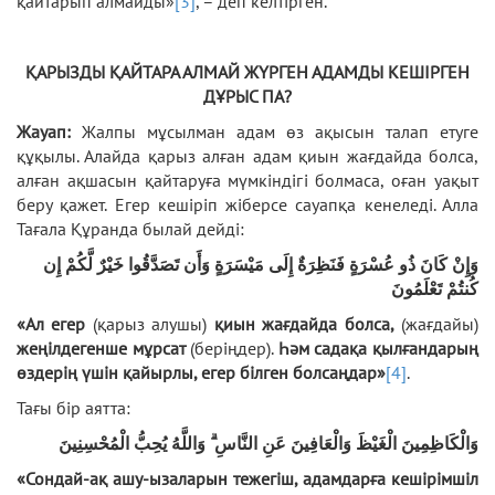
қайтарып алмайды»
[3]
, – деп келтірген.
ҚАРЫЗДЫ ҚАЙТАРА АЛМАЙ ЖҮРГЕН АДАМДЫ КЕШІРГЕН
ДҰРЫС ПА?
Жауап:
Жалпы мұсылман адам өз ақысын талап етуге
құқылы. Алайда қарыз алған адам қиын жағдайда болса,
алған ақшасын қайтаруға мүмкіндігі болмаса, оған уақыт
беру қажет. Егер кешіріп жіберсе сауапқа кенеледі. Алла
Тағала Құранда былай дейді:
وَإِنْ كَانَ ذُو عُسْرَةٍ فَنَظِرَةٌ إِلَى مَيْسَرَةٍ وَأَن تَصَدَّقُوا خَيْرٌ لَّكُمْ إِن
كُنتُمْ تَعْلَمُونَ
«Ал егер
(қарыз алушы)
қиын жағдайда болса,
(жағдайы)
жеңілдегенше мұрсат
(беріңдер).
Һәм садақа қылғандарың
өздерің үшін қайырлы, егер білген болсаңдар»
[4]
.
Тағы бір аятта:
وَالْكَاظِمِينَ الْغَيْظَ وَالْعَافِينَ عَنِ النَّاسِ ۗ وَاللَّهُ يُحِبُّ الْمُحْسِنِينَ
«Сондай-ақ ашу-ызаларын тежегіш, адамдарға кешірімшіл