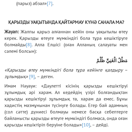
(парыз) абзал»
[7]
.
ҚАРЫЗДЫ УАҚЫТЫНДА ҚАЙТАРМАУ КҮНӘ САНАЛА МА?
Жауап:
Жалпы қарыз алғаннан кейін оны уақытылы өтеу
керек. Қарызды өтеуге мүмкіндігі бола тұра кешіктіруге
болмайды
[8]
. Алла Елшісі (оған Алланың салауаты мен
сәлемі болсын):
مَطْلُ الْغَنِيِّ ظُلْمٌ
«Қарызды өтеу мүмкіндігі бола тұра кейінге қалдыру –
зұлымдық»
[9]
,
– деген.
Имам Нәуауи: «Дәулетті кісінің қарызды кешіктіруі
зұлымдық әрі харам. Ал кедейдің үзірі болғандықтан
қарызды кешіктіруі зұлымдық та, харам да емес. Бұны
хадистің мазмұнынан түсінуге болады. Егер бай адамның
(сол сәтте) дүниесі болмауы немесе басқа себептерге
байланысты қарызды өтеуге мүмкіндігі болмаса, онда оған
қарызды кешіктіріп беруіне болады»
[10]
, – дейді.