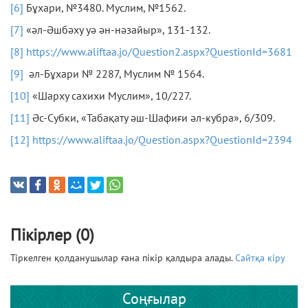
[6]
Бұхари, №3480. Муслим, №1562.
[7]
«әл-Әшбәху уә ән-нәзайыр», 131-132.
[8]
https://www.aliftaa.jo/Question2.aspx?QuestionId=3681
[9]
әл-Бұхари № 2287, Муслим № 1564.
[10]
«Шарху сахихи Муслим», 10/227.
[11]
Әс-Субки, «Табақату әш-Шафиғи әл-кубра», 6/309.
[12]
https://www.aliftaa.jo/Question.aspx?QuestionId=2394
Пікірлер (0)
Тіркелген қолданушылар ғана пікір қалдыра алады.
Сайтқа кіру
Соңғылар