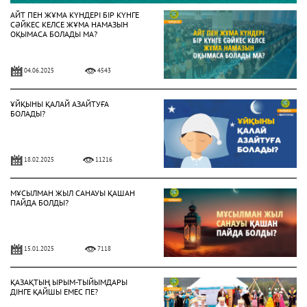
АЙТ ПЕН ЖҰМА КҮНДЕРІ БІР КҮНГЕ
СӘЙКЕС КЕЛСЕ ЖҰМА НАМАЗЫН
ОҚЫМАСА БОЛАДЫ МА?
04.06.2025
4543
ҰЙҚЫНЫ ҚАЛАЙ АЗАЙТУҒА
БОЛАДЫ?
18.02.2025
11216
МҰСЫЛМАН ЖЫЛ САНАУЫ ҚАШАН
ПАЙДА БОЛДЫ?
15.01.2025
7118
ҚАЗАҚТЫҢ ЫРЫМ-ТЫЙЫМДАРЫ
ДІНГЕ ҚАЙШЫ ЕМЕС ПЕ?