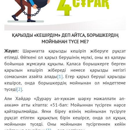
ҚАРЫЗДЫ «КЕШІРДІМ» ДЕП АЙТСА, БОРЫШКЕРДІҢ
МОЙНЫНАН ТҮСЕ МЕ?
Жауап:
Шариғатта қарызды кешіріп жіберуге рұқсат
етіледі. Өйткені ол қарыз берушінің мүлкі, оны өз қалауы
бойынша жұмсауға құқылы. Қаласа борышкерге берген
қарызын кешіріп жібереді немесе қарызды негізгі
сомасынан азайта алады
[1]
. Егер қарыз беруші қарызды
кешірсе, онда борышкердің мойнынан ол міндеттеме
түседі
[2]
.
Али Хайдар «Дурәру әл-хуккәм шәрху мәжәлләти әл-
әхкәм» атты кітапта: «51-бап: Мойыннан түсірген нәрсе
қайтарылмайды. Яғни біреу өзінің мойнынан түсіруге
рұқсат етілген құқықтың бірін кешірсе, онда ол құқық
мойнынан түседі. Оны мойнынан түсіргеннен кейін