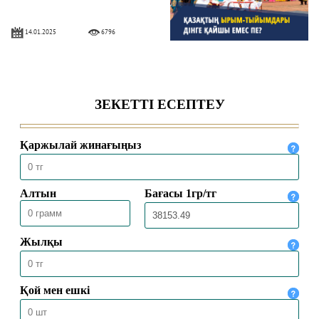
14.01.2025
6796
ЖАЛҒАН АҚПАРАТ ТАРАТУДЫҢ
ДІНДЕГІ ҮКІМІ ҚАНДАЙ?
11.12.2024
5498
АЛЛА ЕЛШІСІ ӘЗІЛДЕСКЕН БЕ?
27.10.2024
5605