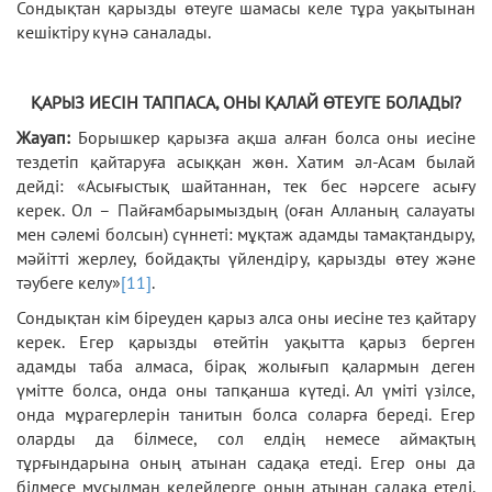
Сондықтан қарызды өтеуге шамасы келе тұра уақытынан
кешіктіру күнә саналады.
ҚАРЫЗ ИЕСІН ТАППАСА, ОНЫ ҚАЛАЙ ӨТЕУГЕ БОЛАДЫ?
Жауап:
Борышкер қарызға ақша алған болса оны иесіне
тездетіп қайтаруға асыққан жөн. Хатим әл-Асам былай
дейді: «Асығыстық шайтаннан, тек бес нәрсеге асығу
керек. Ол – Пайғамбарымыздың (оған Алланың салауаты
мен сәлемі болсын) сүннеті: мұқтаж адамды тамақтандыру,
мәйітті жерлеу, бойдақты үйлендіру, қарызды өтеу және
тәубеге келу»
[11]
.
Сондықтан кім біреуден қарыз алса оны иесіне тез қайтару
керек. Егер қарызды өтейтін уақытта қарыз берген
адамды таба алмаса, бірақ жолығып қалармын деген
үмітте болса, онда оны тапқанша күтеді. Ал үміті үзілсе,
онда мұрагерлерін танитын болса соларға береді. Егер
оларды да білмесе, сол елдің немесе аймақтың
тұрғындарына оның атынан садақа етеді. Егер оны да
білмесе мұсылман кедейлерге оның атынан садақа етеді.