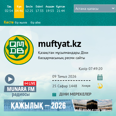
Таң
Күн
Бесін
Екінті
Ақшам
Құптан
02:54
04:46
12:25
17:33
19:53
21:44
Кесте
бір жылға
бір айға
muftyat.kz
Қазақстан мұсылмандары Діни
басқармасының ресми сайты
Қазір
07:49:21
09 Тамыз 2026
25 Сафар 1448
Хижра
ДІНИ МЕРЕКЕЛЕР