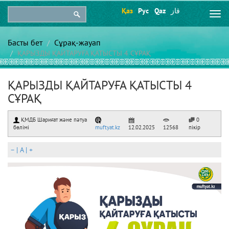
Қаз
Рус
Qaz
قاز
Togg
navi
Басты бет
Сұрақ-жауап
ҚАРЫЗДЫ ҚАЙТАРУҒА ҚАТЫСТЫ 4 СҰРАҚ
ҚАРЫЗДЫ ҚАЙТАРУҒА ҚАТЫСТЫ 4
СҰРАҚ
ҚМДБ Шариғат және пәтуа
0
бөлімі
muftyat.kz
12.02.2025
12568
пікір
–
|
A
|
+