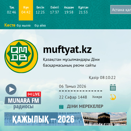
Таң
Күн
Бесін
Екінті
Ақшам
Құптан
02:46
04:42
12:25
17:37
19:58
21:53
Кесте
бір жылға
бір айға
muftyat.kz
Қазақстан мұсылмандары Діни
басқармасының ресми сайты
Қазір
08:10:23
06 Тамыз 2026
22 Сафар 1448
Хижра
ДІНИ МЕРЕКЕЛЕР