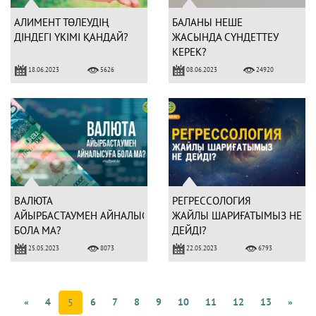
АЛИМЕНТ ТӨЛЕУДІҢ
БАЛАНЫ НЕШЕ
ДІНДЕГІ ҮКІМІ ҚАНДАЙ?
ЖАСЫНДА СҮНДЕТТЕУ
КЕРЕК?
18.06.2023
08.06.2023
5626
24920
ВАЛЮТА
РЕГРЕССОЛОГИЯ
АЙЫРБАСТАУМЕН АЙНАЛЫСУҒА
ЖАЙЛЫ ШАРИҒАТЫМЫЗ НЕ
БОЛА МА?
ДЕЙДІ?
25.05.2023
22.05.2023
8073
6793
«
4
6
7
8
9
10
11
12
13
»
5