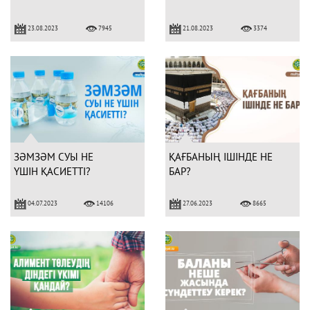
23.08.2023
21.08.2023
7945
3374
ЗӘМЗӘМ СУЫ НЕ
ҚАҒБАНЫҢ ІШІНДЕ НЕ
ҮШІН ҚАСИЕТТІ?
БАР?
04.07.2023
27.06.2023
14106
8665