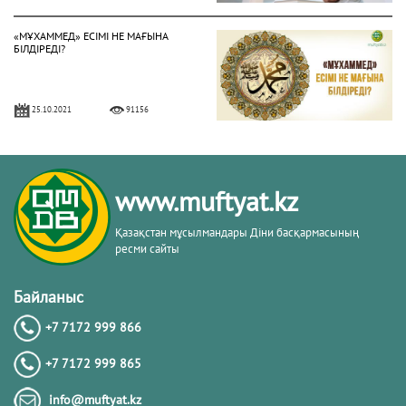
«МҰХАММЕД» ЕСІМІ НЕ МАҒЫНА
БІЛДІРЕДІ?
25.10.2021
91156
«САЛАТУН-НАРИЯ» ҚАНДАЙ ДҰҒА?
www.muftyat.kz
28.06.2022
80212
Қазақстан мұсылмандары Діни басқармасының
ресми сайты
«ӘУМИН» ДЕП АЙТУ ҚАТЕ МЕ?
Байланыс
+7 7172 999 866
09.09.2021
74678
+7 7172 999 865
АҚИҚА БЕРУДІҢ ҮКІМІ ҚАНДАЙ?
info@muftyat.kz