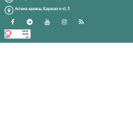
Астана қаласы, Қарасаз к-сi, 3
27.05.2021
52836
СӘРЕСІНЕ ҰЙЫҚТАП ҚАЛСАҚ НЕ
ІСТЕЙМІЗ?
11.04.2022
51292