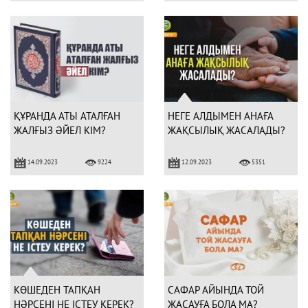
ҚҰРАНДА АТЫ АТАЛҒАН
НЕГЕ АЛДЫМЕН АНАҒА
ЖАЛҒЫЗ ӘЙЕЛ КІМ?
ЖАҚСЫЛЫҚ ЖАСАЛАДЫ?
14.09.2023
12.09.2023
9224
5351
КӨШЕДЕН ТАПҚАН
САФАР АЙЫНДА ТОЙ
НӘРСЕНІ НЕ ІСТЕУ КЕРЕК?
ЖАСАУҒА БОЛА МА?