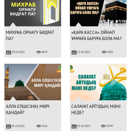
МИХРАБ ОРНАТУ БИДҒАТ
«ҚАРА КАССА» ОЙНАП
ПА?
ҰМРАҒА БАРУҒА БОЛА МА?
19.10.2023
12.10.2023
6078
4338
АЛЛА ЕЛШІСІНІҢ МӨРІ
САЛАУАТ АЙТУДЫҢ МӘНІ
ҚАНДАЙ?
НЕДЕ?
05.10.2023
02.10.2023
5316
35397