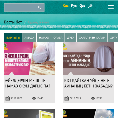
Қаз
Рус
Qaz
قاز
Togg
navi
Басты бет
Сұрақ-жауап
БАРЛЫҒЫ
АҚИДА
НАМАЗ
ОРАЗА
ДҰҒА
ХАЛАЛ МЕН ХАРАМ
ӘРТҮ
ӘЙЕЛДЕРДІҢ МЕШІТТЕ
КІСІ ҚАЙТҚАН ҮЙДЕ НЕГЕ
НАМАЗ ОҚУЫ ДҰРЫС ПА?
АЙНАНЫҢ БЕТІН ЖАБАДЫ?
30.10.2023
27.10.2023
13443
18990