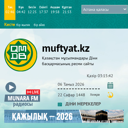
Таң
Күн
Бесін
Екінті
Ақшам
Құптан
02:46
04:42
12:25
17:37
19:58
21:53
Кесте
бір жылға
бір айға
muftyat.kz
Қазақстан мұсылмандары Діни
басқармасының ресми сайты
Қазір
03:15:42
06 Тамыз 2026
22 Сафар 1448
Хижра
ДІНИ МЕРЕКЕЛЕР