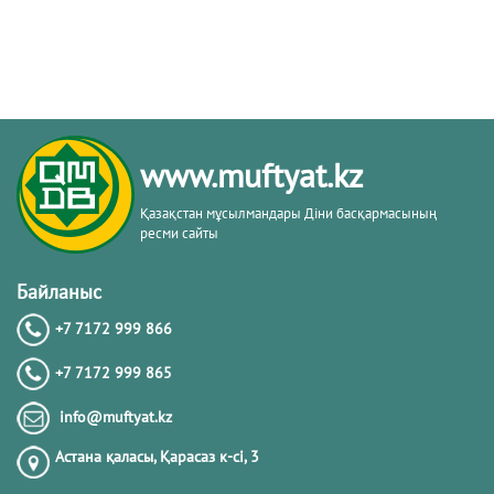
www.muftyat.kz
Қазақстан мұсылмандары Діни басқармасының
ресми сайты
Байланыс
+7 7172 999 866
+7 7172 999 865
info@muftyat.kz
Астана қаласы, Қарасаз к-сi, 3