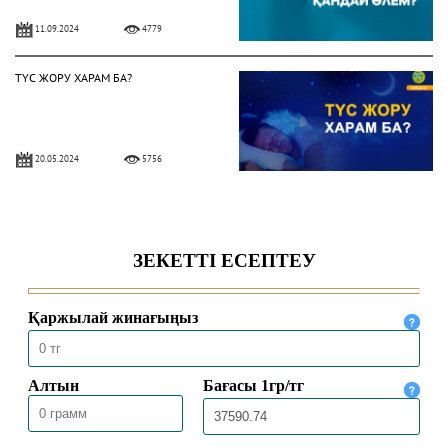
11.09.2024
4779
ТҮС ЖОРУ ХАРАМ БА?
20.05.2024
5756
«АЯТУЛ КУРСИДІҢ» ҚАНДАЙ
ҚАСИЕТІ БАР?
15.05.2024
34741
ҚҰРАН АЯТТАРЫ ЖАЗЫЛҒАН
ТҰМАРДЫ ТАҒУҒА БОЛА МА?
13.05.2024
7152