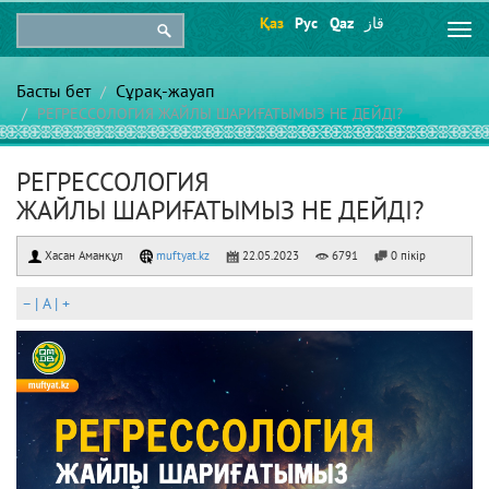
Қаз
Рус
Qaz
قاز
Togg
navi
Басты бет
Сұрақ-жауап
РЕГРЕССОЛОГИЯ ЖАЙЛЫ ШАРИҒАТЫМЫЗ НЕ ДЕЙДІ?
РЕГРЕССОЛОГИЯ
ЖАЙЛЫ ШАРИҒАТЫМЫЗ НЕ ДЕЙДІ?
Хасан Аманқұл
muftyat.kz
22.05.2023
6791
0 пікір
–
|
A
|
+