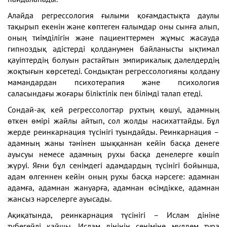
Алайда регрессология ғылыми қоғамдастықта даулы
тақырып екенін және көптеген ғалымдар оны сынға алып,
оның тиімділігін және пациенттермен жұмыс жасауда
гипноздық әдістерді қолданумен байланысты ықтимал
қауіптердің болуын растайтын эмпирикалық дәлелдердің
жоқтығын көрсетеді. Сондықтан регрессологияны қолдану
мамандардан психотерапия және психология
саласындағы жоғары біліктілік пен білімді талап етеді.
Сондай-ақ кей регрессологтар рухтың көшуі, адамның
өткен өмірі жайлы айтып, сол жолды насихаттайды. Бұл
жерде реинкарнация түсінігі туындайды. Реинкарнация –
адамның жаны тәнінен шыққаннан кейін басқа денеге
ауысуы немесе адамның рухы басқа денелерге көшіп
жүруі. Яғни бұл сенімдегі адамдардың түсінігі бойынша,
адам өлгеннен кейін оның рухы басқа нәрсеге: адамнан
адамға, адамнан жануарға, адамнан өсімдікке, адамнан
жансыз нәрселерге ауысады.
Ақиқатында, реинкарнация түсінігі – Ислам дініне
түбегейлі қайшы. Ислам дінінің сеніміне мүлдем тура