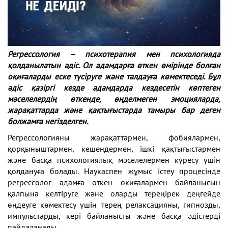
Регрессология
–
психотерапия мен психологияда
қолданылатын әдіс. Ол адамдарға өткен өмірінде болған
оқиғаларды еске түсіруге және талдауға көмектеседі. Бұл
әдіс қазіргі кезде адамдарда кездесетін көптеген
мәселелердің өткенде, өңделмеген эмоцияларда,
жарақаттарда және қақтығыстарда тамыры бар деген
болжамға негізделген.
Регрессологияны жарақаттармен, фобиялармен,
қорқыныштармен, кешендермен, ішкі қақтығыстармен
және басқа психологиялық мәселелермен күресу үшін
қолдануға болады. Науқаспен жұмыс істеу процесінде
регрессолог адамға өткен оқиғалармен байланысын
қалпына келтіруге және оларды тереңірек деңгейде
өңдеуге көмектесу үшін терең релаксацияны, гипнозды,
импульстарды, кері байланысты және басқа әдістерді
пайдаланады.