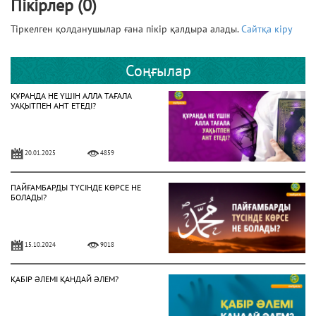
Пікірлер (0)
Тіркелген қолданушылар ғана пікір қалдыра алады.
Сайтқа кіру
Соңғылар
ҚҰРАНДА НЕ ҮШІН АЛЛА ТАҒАЛА
УАҚЫТПЕН АНТ ЕТЕДІ?
20.01.2025
4859
ПАЙҒАМБАРДЫ ТҮСІНДЕ КӨРСЕ НЕ
БОЛАДЫ?
15.10.2024
9018
ҚАБІР ӘЛЕМІ ҚАНДАЙ ӘЛЕМ?