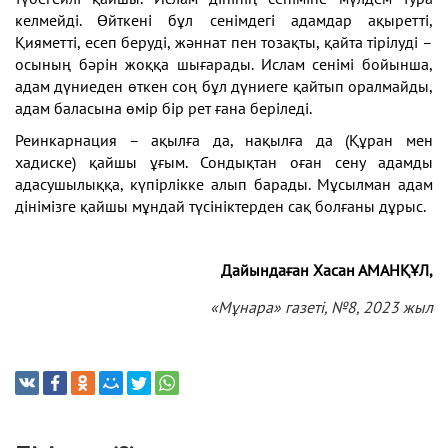
келмейді. Өйткені бұл сенімдегі адамдар ақыретті,
Қияметті, есеп беруді, жәннат пен тозақты, қайта тірілуді –
осының бәрін жоққа шығарады. Ислам сенімі бойынша,
адам дүниеден өткен соң бұл дүниеге қайтып оралмайды,
адам баласына өмір бір рет ғана беріледі.
Реинкарнация – ақылға да, нақылға да (Құран мен
хадиске) қайшы ұғым. Сондықтан оған сену адамды
адасушылыққа, күпірлікке алып барады. Мұсылман адам
дінімізге қайшы мұндай түсініктерден сақ болғаны дұрыс.
Дайындаған
Хасан АМАНҚҰЛ,
«Мұнара» газеті, №8, 2023 жыл