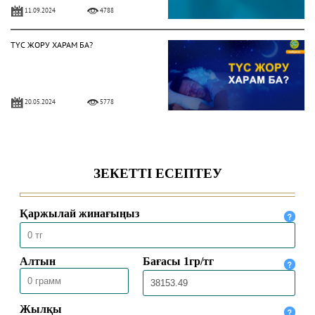
11.09.2024
4788
ТҮС ЖОРУ ХАРАМ БА?
20.05.2024
5778
«АЯТУЛ КУРСИДІҢ» ҚАНДАЙ
ҚАСИЕТІ БАР?
15.05.2024
34818
ҚҰРАН АЯТТАРЫ ЖАЗЫЛҒАН
ТҰМАРДЫ ТАҒУҒА БОЛА МА?
13.05.2024
7182