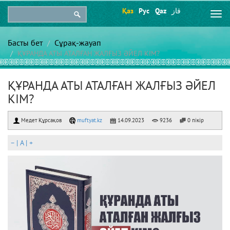
Қаз
Рус
Qaz
قاز
Togg
navi
Басты бет
Сұрақ-жауап
ҚҰРАНДА АТЫ АТАЛҒАН ЖАЛҒЫЗ ӘЙЕЛ КІМ?
ҚҰРАНДА АТЫ АТАЛҒАН ЖАЛҒЫЗ ӘЙЕЛ
КІМ?
Медет Құрсақов
muftyat.kz
14.09.2023
9236
0 пікір
–
|
A
|
+