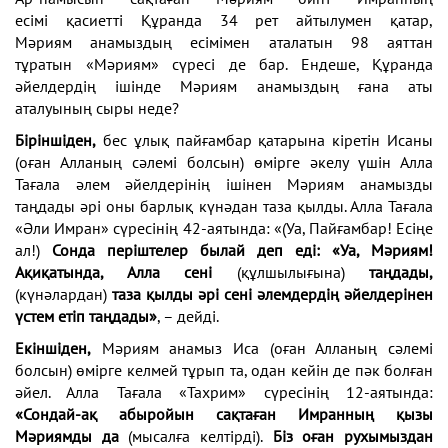
есімі
қасиетті Құранда 34 рет айтылумен қатар,
Мәриям
анамыздың есімімен аталатын 98 аяттан
тұратын
«Мәриям» сүресі де бар. Ендеше, Құранда
әйелдер
дің ішінде Мәриям анамыздың ғана аты
аталуының
сыры неде?
Біріншіден,
бес ұлық пайғамбар қатарына кіретін
Исаны
(оған Алланың сәлемі болсын) өмірге әкелу
үшін Алла
Тағала әлем әйелдерінің ішінен Мәриям
анамызды
таңдады әрі оны барлық күнәдан таза қылды.
Алла Тағала
«Әли Имран» сүресінің 42-аятында: «(Уа,
Пайғамбар! Есіңе
ал!)
Сонда періштелер былай деп еді:
«Уа, Мәриям!
Ақиқатында, Алла сені
(құлшылығына)
таңдады,
(күнәлардан)
таза қылды әрі сені әлемдердің
әйелдерінен
үстем етіп таңдады»
, – дейді.
Екіншіден,
Мәриям анамыз Иса (оған Алланың
сәлемі
болсын) өмірге келмей тұрып та, одан кейін
де пәк болған
әйел. Алла Тағала «Тахрим» сүресінің
12-аятында:
«Сондай-ақ абыройын сақтаған Имран
ның қызы
Мәриямды да
(мысалға келтірді).
Біз оған
рухымыздан