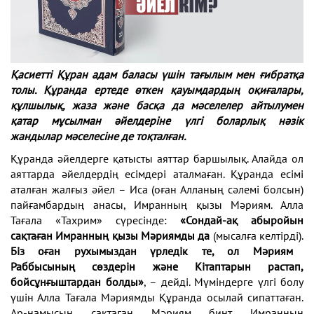
Қасиетті Құран адам баласы үшін тағылым мен ғибратқа
толы. Құранда ертеде өткен
қауымдардың оқиғалары,
құлшылық, жаза және басқа да мәселелер айтылумен
қатар
мұсылман әйелдеріне үлгі боларлық нәзік
жандылар мәселесіне де тоқталған.
Құранда әйелдерге қатысты аяттар баршылық.
Алайда ол
аяттарда әйелдердің есімдері аталмаған.
Құранда есімі
аталған жалғыз әйел – Иса (оған
Алланың сәлемі болсын)
пайғамбардың анасы,
Имранның қызы Мәриям. Алла
Тағала «Тахрим»
сүресінде:
«Сондай-ақ абыройын
сақтаған Имран
ның қызы Мәриямды да
(мысалға келтірді).
Біз оған
рухымыздан үрледік те, ол Мәриям
Раббысының
сөздерін және Кітаптарын растап,
бойсұнғыштардан
болды»
, – дейді. Мүміндерге үлгі болу
үшін Алла
Тағала Мәриямды Құранда осылай сипаттаған.
Ар-
намысын сақтаған Мәриям бинт Имранның