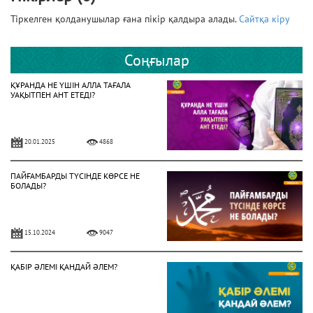
Тіркелген қолданушылар ғана пікір қалдыра алады.
Сайтқа кіру
Соңғылар
ҚҰРАНДА НЕ ҮШІН АЛЛА ТАҒАЛА
УАҚЫТПЕН АНТ ЕТЕДІ?
20.01.2025
4868
ПАЙҒАМБАРДЫ ТҮСІНДЕ КӨРСЕ НЕ
БОЛАДЫ?
15.10.2024
9047
ҚАБІР ӘЛЕМІ ҚАНДАЙ ӘЛЕМ?