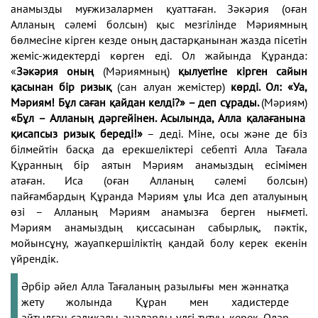
анамызды
муғжизалармен қуаттаған. Зәкәрия (оған
Алланың
сәлемі болсын) қыс мезгілінде Мәриямның
бөлмесіне
кірген кезде оның дастарқанынан жазда пісетін
жеміс-
жидектерді көрген еді.
Ол жайында Құранда:
«
Зәкәрия оның
(Мәриямның)
қылуетіне кірген сайын
қасынан бір ризық
(сан алуан
жемістер)
көрді. Ол: «Уа,
Мәриям! Бұл саған қайдан
келді?» – деп сұрады.
(Мәриям)
«Бұл – Алланың
дәргейінен. Асылында, Алла қалағанына
қисапсыз
ризық береді!»
– деді. Міне, осы және де біз
білмейтін
басқа да ерекшеліктері себепті Алла Тағала
Құранның
бір аятын Мәриям анамыздың есімімен
атаған.
Иса (оған Алланың сәлемі болсын)
пайғамбардың
Құранда Мәриям ұлы Иса деп аталуының
өзі –
Алланың Мәриям анамызға берген нығметі.
Мәриям
анамыздың қиссасынан сабырлық, пәктік,
мойынсұну,
жауапкершіліктің қандай болу керек екенін
үйрендік.
Әрбір әйел Алла Тағаланың разылығы мен жәннат
қа
жету жолында Құран мен хадистерде
айтылған
салиқалы аналарды үлгі тұтуы керек. Олар