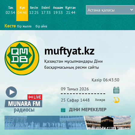
Таң
Күн
Бесін
Екінті
Ақшам
Құптан
02:54
04:46
12:25
17:33
19:53
21:44
Кесте
бір жылға
бір айға
muftyat.kz
Қазақстан мұсылмандары Діни
басқармасының ресми сайты
Қазір
06:43:30
09 Тамыз 2026
25 Сафар 1448
Хижра
ДІНИ МЕРЕКЕЛЕР