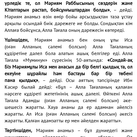
үрледік те, ол Мәриям Раббысының
сөздерін және
Кітаптарын растап, бойсұнғыштардан
болды»
, – дейді.
Мәриям анамыз өзін өмір бойы
арсыздықтан таза ұстау
арқылы осындай биік дәрежеге
ие болды. Сондықтан кім
Аллаға бойсұнса, Алла Тағала
оның дәрежесін көтереді.
Үшіншіден,
Мәриям анамыз бен оның ұлы Иса
(оған
Алланың сәлемі болсын) Алла Тағаланың
құдіретіне
дәлел бола алатын ашық белгілер еді. Алла
Тағала
«Муминун» сүресінің 50-аятында:
«Сондай-ақ
Біз
Мәриямұлы Иса мен анасын да бір белгі қылдық та,
ол
екеуіне шұрайлы һәм бастауы бар бір төбені
пана
қылдық»
, – дейді. Осы аяттың тәпсірінде Ибн
Кәсир
былай дейді: «Бұл – Алла Тағаланың қалаған
нәрсеге
құдіреті жететінінің ашық дәлелі. Өйткені Алла
Тағала
Адамды (оған Алланың сәлемі болсын) әке-
шешесіз
жаратты. Хауа ананы да ер адамнан әйелсіз
жаратты.
Ал Иса (оған Алланың сәлемі болсын) әкесіз
жаратты.
Қалған адамзатты ер мен әйелден жаратты».
Төртіншіден,
Мәриям анамыз – бұл дүниедегі
және
жәннаттағы әйелдердің ең абзалы. Ол