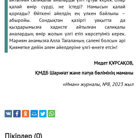
қалай өмір
сүрді, не істеді? Намысын қалай
қорғады? Өйткені
әйелдің ең үлкен байлығы –
абыройы. Сондықтан
қазіргі уақытта да
қыздарымызға хадисте айтылған
салиқалы
аналардың өмір жолын үлгі етіп көрсетуіміз
керек.
Мәриям анамызға Алла Тағаланың сәлемі
болсын әрі
Қияметке дейін әлем әйелдеріне үлгі-
өнеге етсін!
Медет ҚҰРСАҚОВ,
ҚМДБ Шариғат және пәтуа бөлімінің маманы
«Иман» журналы, №8
, 2023 жыл
Пікірлер (0)