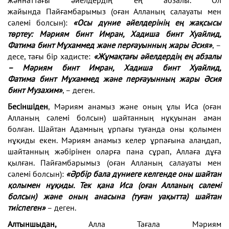
жайында
Пайғамбарымыз (оған Алланың салауаты мен
сәлемі
болсын):
«Осы дүние әйелдерінің ең жақсысы
төртеу:
Мәриям бинт Имран, Хадиша бинт Хуайлид,
Фатима
бинт Мұхаммед және перғауынның жары Әсия»
, –
десе,
тағы бір хадисте:
«Жұмақтағы әйелдердің ең абзалы
–
Мәриям бинт Имран, Хадиша бинт Хуайлид,
Фатима
бинт Мұхаммед және перғауынның жары Әсия
бинт
Музахим»
, – деген.
Бесіншіден
, Мәриям анамыз және оның ұлы Иса
(оған
Алланың сәлемі болсын) шайтанның нұқуынан
аман
болған. Шайтан Адамның ұрпағы туғанда оны
қолымен
нұқиды екен. Мәриям анамыз келер ұрпағына
алаңдап,
шайтанның жәбірінен оларға пана сұрап,
Аллаға дұға
қылған. Пайғамбарымыз (оған Алланың
салауаты мен
сәлемі болсын):
«Әрбір бала дүниеге
келгенде оны шайтан
қолымен нұқиды. Тек қана Иса
(оған Алланың сәлемі
болсын) және оның анасына
(туған уақытта) шайтан
тиіспеген»
– деген.
Алтыншыдан,
Алла Тағала Мәриям