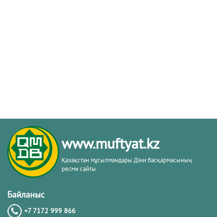
www.muftyat.kz
Қазақстан мұсылмандары Діни басқармасының
ресми сайты
Байланыс
+7 7172 999 866