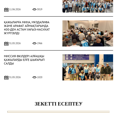
11.06.2026
3019
ҚАЖЫЛАРҒА МИНА, МҰЗДАЛИФА
ЖӘНЕ АРАФАТ АЙМАҚТАРЫНДА
400-ДЕН АСТАМ УАҒЫЗ-НАСИХАТ
ЖҮРГІЗІЛДІ
31.05.2026
1966
МИССИЯ ӨКІЛДЕРІ АЛҒАШҚЫ
ҚАЖЫЛАРДЫ ЕЛГЕ ШЫҒАРЫП
САЛДЫ
31.05.2026
1820
ҚАЗАҚСТАНДЫҚ ҚАЖЫЛАР
ҚАЖЫЛЫҚ ҚҰЛШЫЛЫҒЫНЫҢ
НЕГІЗГІ РӘСІМДЕРІН ТОЛЫҚ
АТҚАРДЫ
30.05.2026
4457