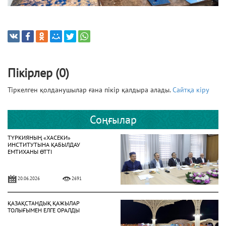
Пікірлер (0)
Тіркелген қолданушылар ғана пікір қалдыра алады.
Сайтқа кіру
Соңғылар
ТҮРКИЯНЫҢ «ХАСЕКИ»
ИНСТИТУТЫНА ҚАБЫЛДАУ
ЕМТИХАНЫ ӨТТІ
20.06.2026
2691
ҚАЗАҚСТАНДЫҚ ҚАЖЫЛАР
ТОЛЫҒЫМЕН ЕЛГЕ ОРАЛДЫ