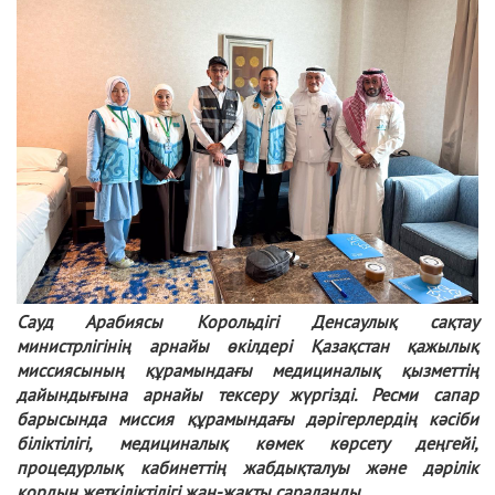
Сауд Арабиясы Корольдігі Денсаулық сақтау
министрлігінің арнайы өкілдері Қазақстан қажылық
миссиясының құрамындағы медициналық қызметтің
дайындығына арнайы тексеру жүргізді. Ресми сапар
барысында миссия құрамындағы дәрігерлердің кәсіби
біліктілігі, медициналық көмек көрсету деңгейі,
процедурлық кабинеттің жабдықталуы және дәрілік
қордың жеткіліктілігі жан-жақты сараланды.