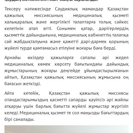
Тексеру нәтижесінде Саудиялық мамандар Қазақстан
қажылық миссиясының медициналық қызметі
халықаралық және жергілікті талаптарға толық сәйкес
келетінін атап өтті. Сонымен қатар, дәрігерлердің
қызметтік дайындығына, медициналық кабинеттің талапқа
сай жабдықталуына және қажетті дәрі-дәрмек қорының
жүйелі түрде қамтамасыз етілуіне жоғары баға берді.
Арнайы өкілдер қажыларға сапалы әрі жедел
медициналық көмек көрсету бағытындағы дайындық
жұмыстарының жоғары деңгейде ұйымдастырылғанын
айтып, Қазақстан қажылық миссиясының жұмысына оң
бағасын жеткізді.
Айта кетейік, Қазақстан қажылық миссиясы
отандастарымыздың қасиетті сапарды қауіпсіз әрі жайлы
атқаруы үшін барлық бағытта жүйелі жұмыстар жүргізіп
келеді. Медициналық қызмет те сол маңызды бағыттардың
бірі саналады.