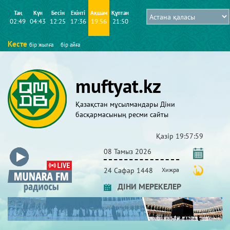
Таң
Күн
Бесін
Екінті
Ақшам
Құптан
02:49
04:43
12:25
17:36
19:56
21:50
Кесте
бір жылға
бір айға
muftyat.kz
Қазақстан мұсылмандары Діни
басқармасының ресми сайты
Қазір
19:58:00
08 Тамыз 2026
24 Сафар 1448
Хижра
ДІНИ МЕРЕКЕЛЕР