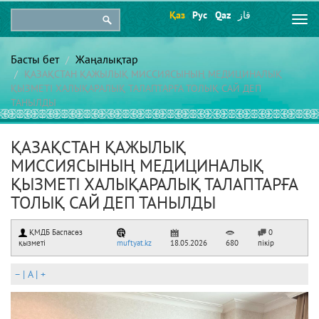
Қаз
Рус
Qaz
قاز
Togg
navi
Басты бет
Жаңалықтар
ҚАЗАҚСТАН ҚАЖЫЛЫҚ МИССИЯСЫНЫҢ МЕДИЦИНАЛЫҚ
ҚЫЗМЕТІ ХАЛЫҚАРАЛЫҚ ТАЛАПТАРҒА ТОЛЫҚ САЙ ДЕП
ТАНЫЛДЫ
ҚАЗАҚСТАН ҚАЖЫЛЫҚ
МИССИЯСЫНЫҢ МЕДИЦИНАЛЫҚ
ҚЫЗМЕТІ ХАЛЫҚАРАЛЫҚ ТАЛАПТАРҒА
ТОЛЫҚ САЙ ДЕП ТАНЫЛДЫ
ҚМДБ Баспасөз
0
қызметі
muftyat.kz
18.05.2026
680
пікір
–
|
A
|
+