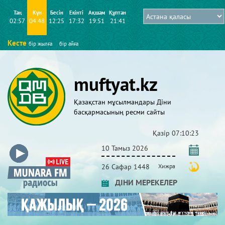
Таң
Күн
Бесін
Екінті
Ақшам
Құптан
02:57
04:48
12:25
17:32
19:51
21:41
Кесте
бір жылға
бір айға
muftyat.kz
Қазақстан мұсылмандары Діни
басқармасының ресми сайты
Қазір
07:10:24
10 Тамыз 2026
26 Сафар 1448
Хижра
ДІНИ МЕРЕКЕЛЕР