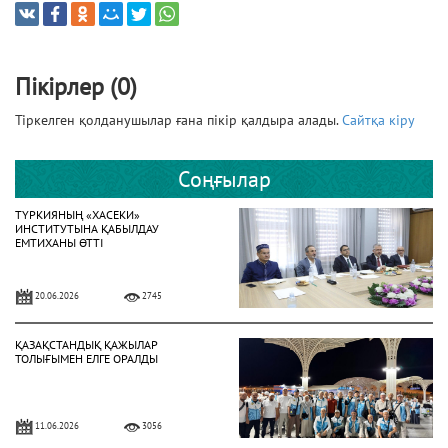
Пікірлер (0)
Тіркелген қолданушылар ғана пікір қалдыра алады.
Сайтқа кіру
Соңғылар
ТҮРКИЯНЫҢ «ХАСЕКИ»
ИНСТИТУТЫНА ҚАБЫЛДАУ
ЕМТИХАНЫ ӨТТІ
20.06.2026
2745
ҚАЗАҚСТАНДЫҚ ҚАЖЫЛАР
ТОЛЫҒЫМЕН ЕЛГЕ ОРАЛДЫ
11.06.2026
3056