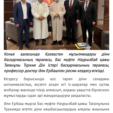
Конья қаласында Қазақстан мұсылмандары діни
басқармасының төрағасы, Бас мүфти Наурызбай қажы
Тағанұлы Түркия Дін істері басқармасының төрағасы,
профессор доктор Әли Ербашпен ресми кездесу өткізді.
Кездесу барысында қос тарап діни саладағы
ынтымақтастық, жүзеге асқан игі іс-шаралар мен ортақ
жобалар жөнінде пікір алмасып, алдағы уақытта бірлескен
жұмыстарды одан әрі жандандыруға уағдаласты.
Әли Ербаш мырза Бас мүфти Наурызбай қажы Тағанұлына
Түркияда өтетін діни көшбасшылардың алқалы жиынына