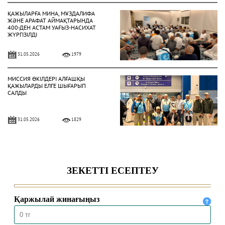
ҚАЖЫЛАРҒА МИНА, МҰЗДАЛИФА
ЖӘНЕ АРАФАТ АЙМАҚТАРЫНДА
400-ДЕН АСТАМ УАҒЫЗ-НАСИХАТ
ЖҮРГІЗІЛДІ
31.05.2026
1979
МИССИЯ ӨКІЛДЕРІ АЛҒАШҚЫ
ҚАЖЫЛАРДЫ ЕЛГЕ ШЫҒАРЫП
САЛДЫ
31.05.2026
1829
ҚАЗАҚСТАНДЫҚ ҚАЖЫЛАР
ҚАЖЫЛЫҚ ҚҰЛШЫЛЫҒЫНЫҢ
НЕГІЗГІ РӘСІМДЕРІН ТОЛЫҚ
АТҚАРДЫ
30.05.2026
4469
МЕККЕДЕ 1447 ҺИЖРИ ЖЫЛҒЫ
ҚАЖЫЛЫҚ МАУСЫМЫ
ҚОРЫТЫНДЫЛАНДЫ