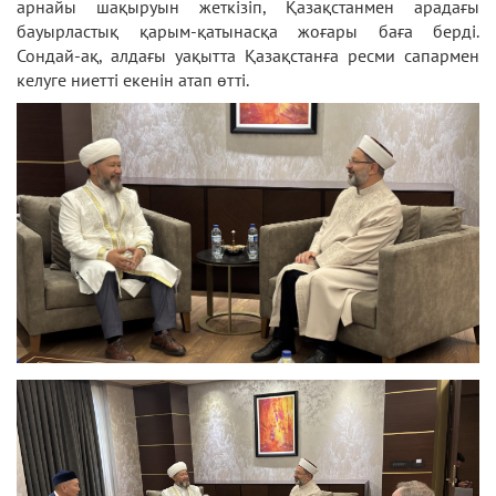
арнайы шақыруын жеткізіп, Қазақстанмен арадағы
бауырластық қарым-қатынасқа жоғары баға берді.
Сондай-ақ, алдағы уақытта Қазақстанға ресми сапармен
келуге ниетті екенін атап өтті.