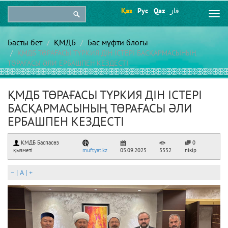
Қаз
Рус
Qaz
قاز
Togg
navi
Басты бет
ҚМДБ
Бас мүфти блогы
ҚМДБ ТӨРАҒАСЫ ТҮРКИЯ ДІН ІСТЕРІ БАСҚАРМАСЫНЫҢ
ТӨРАҒАСЫ ӘЛИ ЕРБАШПЕН КЕЗДЕСТІ
ҚМДБ ТӨРАҒАСЫ ТҮРКИЯ ДІН ІСТЕРІ
БАСҚАРМАСЫНЫҢ ТӨРАҒАСЫ ӘЛИ
ЕРБАШПЕН КЕЗДЕСТІ
ҚМДБ Баспасөз
0
қызметі
muftyat.kz
05.09.2025
5552
пікір
–
|
A
|
+