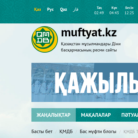
Таң
Күн
Бесін
Қаз
Рус
Qaz
قاز
02:49
04:43
12:25
muftyat.kz
Қазақстан мұсылмандары Діни
басқармасының ресми сайты
ЖАҢАЛЫҚТАР
МАҚАЛАЛАР
ПӘТУА
Басты бет
ҚМДБ
Бас мүфти блогы
ҚМДБ 