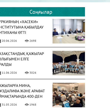
Соңғылар
ҮРКИЯНЫҢ «ХАСЕКИ»
НСТИТУТЫНА ҚАБЫЛДАУ
МТИХАНЫ ӨТТІ
20.06.2026
2698
АЗАҚСТАНДЫҚ ҚАЖЫЛАР
ОЛЫҒЫМЕН ЕЛГЕ
РАЛДЫ
11.06.2026
3026
АЖЫЛАРҒА МИНА,
ҰЗДАЛИФА ЖӘНЕ АРАФАТ
ЙМАҚТАРЫНДА 400-ДЕН
СТАМ УАҒЫЗ-НАСИХАТ
31.05.2026
1968
ҮРГІЗІЛДІ