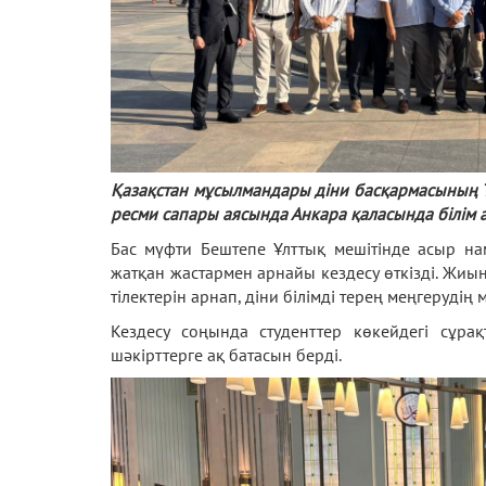
Қазақстан мұсылмандары діни басқармасының Т
ресми сапары аясында Анкара қаласында білім а
Бас мүфти Бештепе Ұлттық мешітінде асыр на
жатқан жастармен арнайы кездесу өткізді. Жиы
тілектерін арнап, діни білімді терең меңгерудің
Кездесу соңында студенттер көкейдегі сұр
шәкірттерге ақ батасын берді.