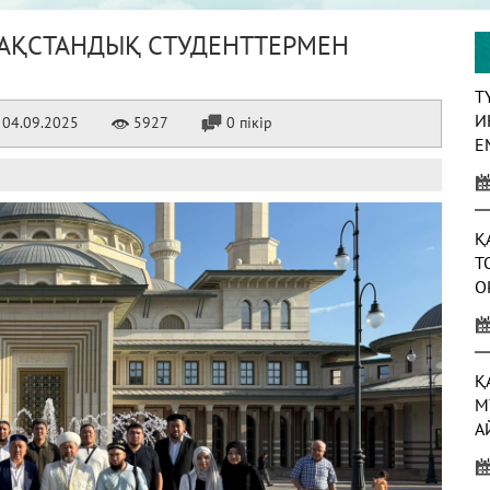
ЗАҚСТАНДЫҚ СТУДЕНТТЕРМЕН
Т
И
04.09.2025
5927
0 пікір
Е
Қ
Т
О
Қ
М
А
А
Ж