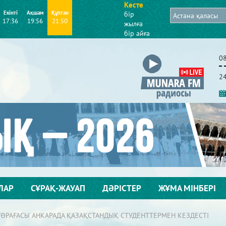
Кесте
Екінті
Ақшам
Құптан
бір
17:36
19:56
21:50
жылға
бір айға
0
2
ЛАР
СҰРАҚ-ЖАУАП
ДӘРІСТЕР
ЖҰМА МІНБЕРІ
ТӨРАҒАСЫ АНКАРАДА ҚАЗАҚСТАНДЫҚ СТУДЕНТТЕРМЕН КЕЗДЕСТІ