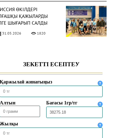
ИССИЯ ӨКІЛДЕРІ
ЛҒАШҚЫ ҚАЖЫЛАРДЫ
ЛГЕ ШЫҒАРЫП САЛДЫ
31.05.2026
1820
АЗАҚСТАНДЫҚ ҚАЖЫЛАР
АЖЫЛЫҚ
ҰЛШЫЛЫҒЫНЫҢ НЕГІЗГІ
ӘСІМДЕРІН ТОЛЫҚ
30.05.2026
4459
ТҚАРДЫ
ЕККЕДЕ 1447 ҺИЖРИ
ЫЛҒЫ ҚАЖЫЛЫҚ
АУСЫМЫ
ОРЫТЫНДЫЛАНДЫ
30.05.2026
2526