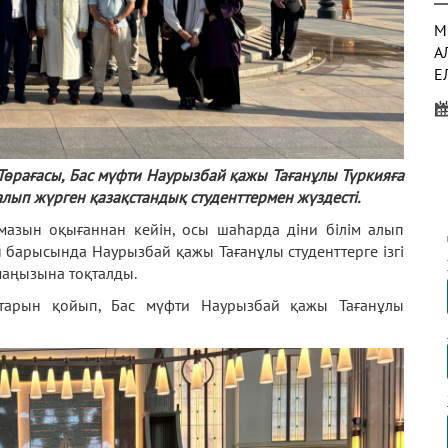
М
А
Е
Қ
өрағасы, Бас мүфти Наурызбай қажы Тағанұлы Түркияға
Қ
лып жүрген қазақстандық студенттермен жүздесті.
Қ
Р
мазын оқығаннан кейін, осы шаһарда діни білім алып
А
н барысында Наурызбай қажы Тағанұлы студенттерге ізгі
 маңызына тоқталды.
М
ақтарын қойып, Бас мүфти Наурызбай қажы Тағанұлы
Ж
М
Қ