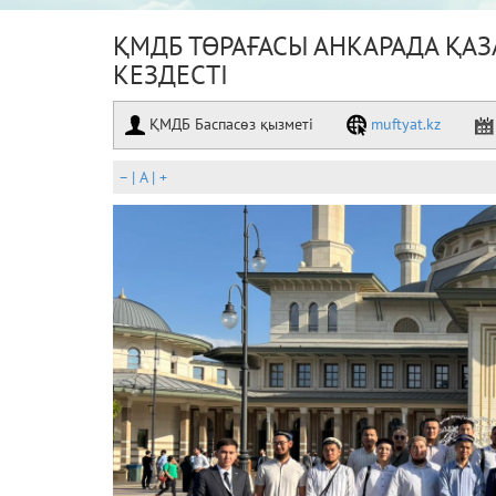
ҚМДБ ТӨРАҒАСЫ АНКАРАДА ҚА
КЕЗДЕСТІ
ҚМДБ Баспасөз қызметі
muftyat.kz
–
|
A
|
+