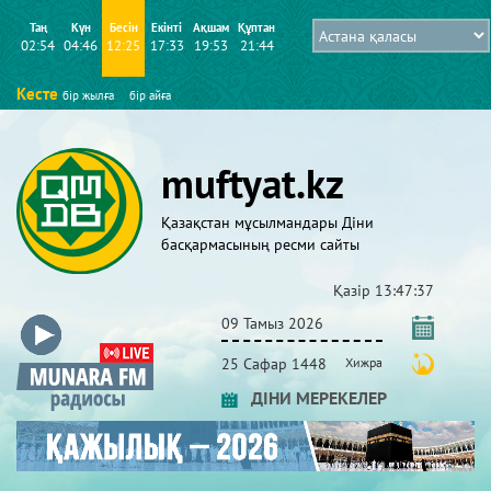
Таң
Күн
Бесін
Екінті
Ақшам
Құптан
02:54
04:46
12:25
17:33
19:53
21:44
Кесте
бір жылға
бір айға
muftyat.kz
Қазақстан мұсылмандары Діни
басқармасының ресми сайты
Қазір
13:47:39
09 Тамыз 2026
25 Сафар 1448
Хижра
ДІНИ МЕРЕКЕЛЕР