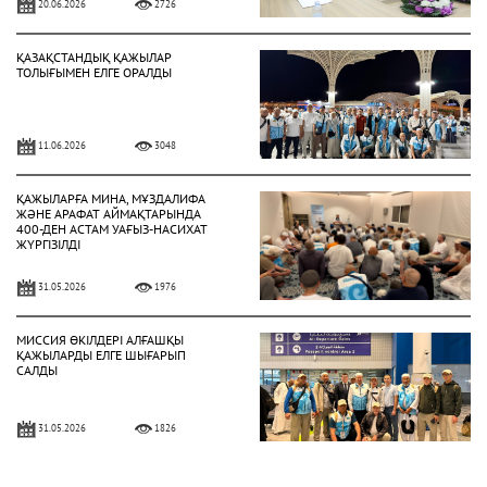
20.06.2026
2726
ҚАЗАҚСТАНДЫҚ ҚАЖЫЛАР
ТОЛЫҒЫМЕН ЕЛГЕ ОРАЛДЫ
11.06.2026
3048
ҚАЖЫЛАРҒА МИНА, МҰЗДАЛИФА
ЖӘНЕ АРАФАТ АЙМАҚТАРЫНДА
400-ДЕН АСТАМ УАҒЫЗ-НАСИХАТ
ЖҮРГІЗІЛДІ
31.05.2026
1976
МИССИЯ ӨКІЛДЕРІ АЛҒАШҚЫ
ҚАЖЫЛАРДЫ ЕЛГЕ ШЫҒАРЫП
САЛДЫ
31.05.2026
1826
ҚАЗАҚСТАНДЫҚ ҚАЖЫЛАР