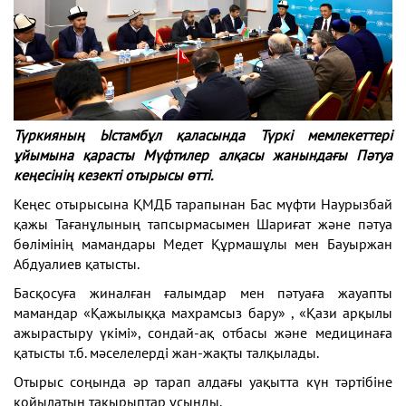
Түркияның Ыстамбұл қаласында Түркі мемлекеттері
ұйымына қарасты Мүфтилер алқасы жанындағы Пәтуа
кеңесінің кезекті отырысы өтті.
Кеңес отырысына ҚМДБ тарапынан Бас мүфти Наурызбай
қажы Тағанұлының тапсырмасымен Шариғат және пәтуа
бөлімінің мамандары Медет Құрмашұлы мен Бауыржан
Абдуалиев қатысты.
Басқосуға жиналған ғалымдар мен пәтуаға жауапты
мамандар «Қажылыққа махрамсыз бару» , «Қази арқылы
ажырастыру үкімі», сондай-ақ отбасы және медицинаға
қатысты т.б. мәселелерді жан-жақты талқылады.
Отырыс соңында әр тарап алдағы уақытта күн тәртібіне
қойылатын тақырыптар ұсынды.