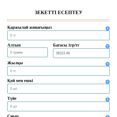
ҚАЖЫЛЫҚ ҚҰЛШЫЛЫҒЫНЫҢ
НЕГІЗГІ РӘСІМДЕРІН ТОЛЫҚ
АТҚАРДЫ
30.05.2026
4466
МЕККЕДЕ 1447 ҺИЖРИ ЖЫЛҒЫ
ҚАЖЫЛЫҚ МАУСЫМЫ
ҚОРЫТЫНДЫЛАНДЫ
30.05.2026
2533