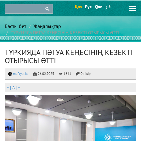
Қаз
Рус
Qaz
قاز
Togg
navi
Басты бет
Жаңалықтар
ТҮРКИЯДА ПӘТУА КЕҢЕСІНІҢ КЕЗЕКТІ ОТЫРЫСЫ ӨТТІ
ТҮРКИЯДА ПӘТУА КЕҢЕСІНІҢ КЕЗЕКТІ
ОТЫРЫСЫ ӨТТІ
muftyat.kz
26.02.2025
1641
0 пікір
–
|
A
|
+