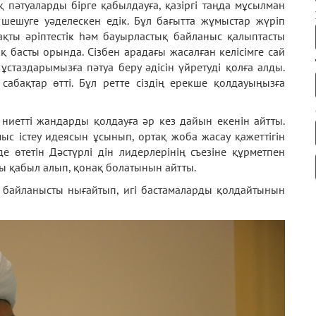
қ пәтуаларды бірге қабылдауға, қазіргі таңда мұсылман
 шешуге уәделескен едік. Бұл бағытта жұмыстар жүріп
қты әріптестік һәм бауырластық байланыс қалыптасты
қ басты орында. Сізбен арадағы жасалған келісімге сай
стаздарымызға пәтуа беру әдісін үйретуді қолға алды.
абақтар өтті. Бұл ретте сіздің ерекше қолдауыңызға
 ниетті жандарды қолдауға әр кез дайын екенін айтты.
ыс істеу идеясын ұсынып, ортақ жоба жасау қажеттігін
е өтетін Дәстүрлі дін лидерлерінің съезіне құрметпен
ы қабыл алып, қонақ болатынын айтты.
қ байланысты нығайтып, игі бастамаларды қолдайтынын