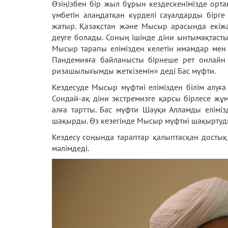
Өзіңізбен бір жыл бұрын кездескенімізде орта
үмбетін алаңдатқан күрделі сауалдарды бірге
жатыр. Қазақстан және Мысыр арасында екіжа
деуге болады. Соның ішінде діни ынтымақтасты
Мысыр тарапы елімізден келетін имамдар мен ұ
Пандемияға байланысты бірнеше рет онлайн с
ризашылығымды жеткіземін» деді Бас мүфти.
Кездесуде Мысыр мүфтиі елімізден білім алуға
Сондай-ақ діни экстремизге қарсы бірлесе жұм
алға тартты. Бас мүфти Шауқи Алламды елімізд
шақырды. Өз кезегінде Мысыр мүфтиі шақыртуд
Кездесу соңында тараптар қалыптасқан досты
мәлімдеді.