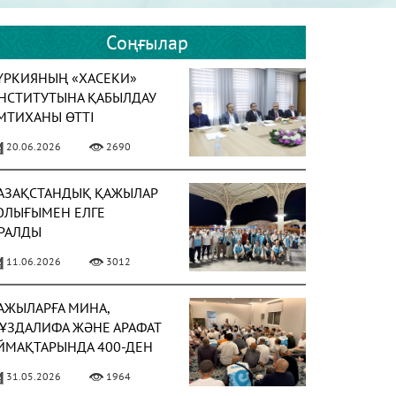
Соңғылар
ҮРКИЯНЫҢ «ХАСЕКИ»
НСТИТУТЫНА ҚАБЫЛДАУ
МТИХАНЫ ӨТТІ
20.06.2026
2690
АЗАҚСТАНДЫҚ ҚАЖЫЛАР
ОЛЫҒЫМЕН ЕЛГЕ
РАЛДЫ
11.06.2026
3012
АЖЫЛАРҒА МИНА,
ҰЗДАЛИФА ЖӘНЕ АРАФАТ
ЙМАҚТАРЫНДА 400-ДЕН
СТАМ УАҒЫЗ-НАСИХАТ
31.05.2026
1964
ҮРГІЗІЛДІ