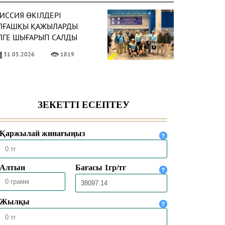
ИССИЯ ӨКІЛДЕРІ
ЛҒАШҚЫ ҚАЖЫЛАРДЫ
ЛГЕ ШЫҒАРЫП САЛДЫ
31.05.2026
1819
АЗАҚСТАНДЫҚ ҚАЖЫЛАР
АЖЫЛЫҚ
ҰЛШЫЛЫҒЫНЫҢ НЕГІЗГІ
ӘСІМДЕРІН ТОЛЫҚ
30.05.2026
4455
ТҚАРДЫ
ЕККЕДЕ 1447 ҺИЖРИ
ЫЛҒЫ ҚАЖЫЛЫҚ
АУСЫМЫ
ОРЫТЫНДЫЛАНДЫ
30.05.2026
2521