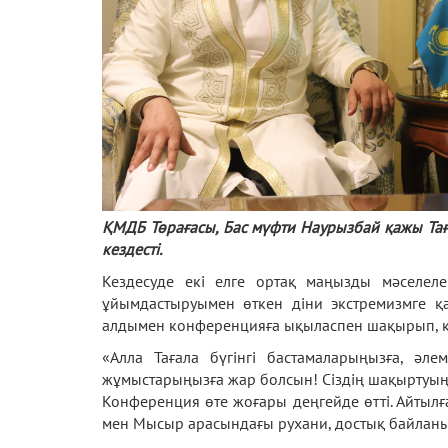
ҚМДБ Төрағасы, Бас мүфти Наурызбай қажы Та
кездесті.
Кездесуде екі елге ортақ маңызды мәселеле
ұйымдастыруымен өткен діни экстремизмге қ
алдымен конференцияға ықыласпен шақырып, көр
«Алла Тағала бүгінгі бастамаларыңызға, әл
жұмыстарыңызға жар болсын! Сіздің шақыртуы
Конференция өте жоғары деңгейде өтті. Айтылғ
мен Мысыр арасындағы рухани, достық байланыст