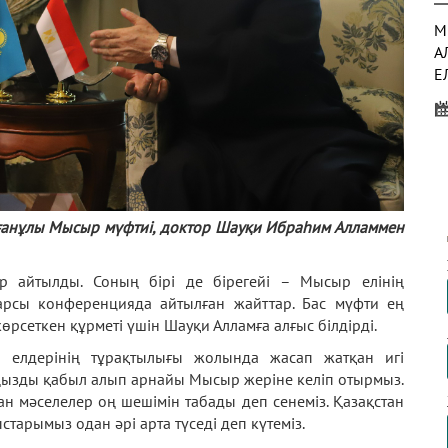
М
А
Е
Қ
Қ
Қ
Р
ғанұлы Мысыр мүфтиі, доктор Шауқи Ибраһим Алламмен
А
р айтылды. Соның бірі де бірегейі – Мысыр елінің
М
арсы конференцияда айтылған жайттар. Бас мүфти ең
Ж
сеткен құрметі үшін Шауқи Алламға алғыс білдірді.
М
Қ
ем елдерінің тұрақтылығы жолында жасап жатқан игі
ңызды қабыл алып арнайы Мысыр жеріне келіп отырмыз.
ан мәселелер оң шешімін табады деп сенеміз. Қазақстан
арымыз одан әрі арта түседі деп күтеміз.