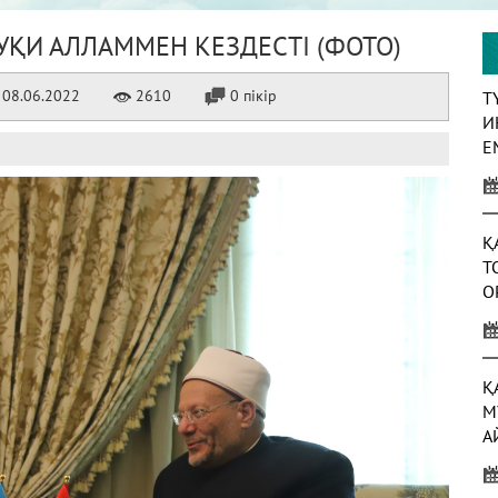
УҚИ АЛЛАММЕН КЕЗДЕСТІ (ФОТО)
08.06.2022
2610
0 пікір
Т
И
Е
Қ
Т
О
Қ
М
А
А
Ж