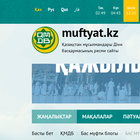
Таң
Күн
Бесін
Қаз
Рус
Qaz
قاز
02:49
04:43
12:25
muftyat.kz
Қазақстан мұсылмандары Діни
басқармасының ресми сайты
ЖАҢАЛЫҚТАР
МАҚАЛАЛАР
ПӘТУА
Басты бет
ҚМДБ
Бас мүфти блогы
БАС М