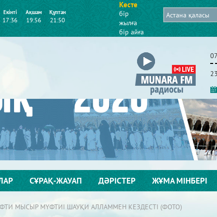
Кесте
Екінті
Ақшам
Құптан
бір
17:36
19:56
21:50
жылға
бір айға
0
2
ЛАР
СҰРАҚ-ЖАУАП
ДӘРІСТЕР
ЖҰМА МІНБЕРІ
ҮФТИ МЫСЫР МҮФТИІ ШАУҚИ АЛЛАММЕН КЕЗДЕСТІ (ФОТО)