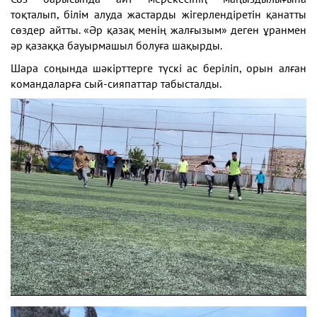
тоқталып, білім алуда жастарды жігерлендіретін қанатты
сөздер айтты. «Әр қазақ менің жалғызым» деген ұранмен
әр қазаққа бауырмашыл болуға шақырды.
Шара соңында шәкірттерге түскі ас беріліп, орын алған
командаларға сый-сияпаттар табысталды.