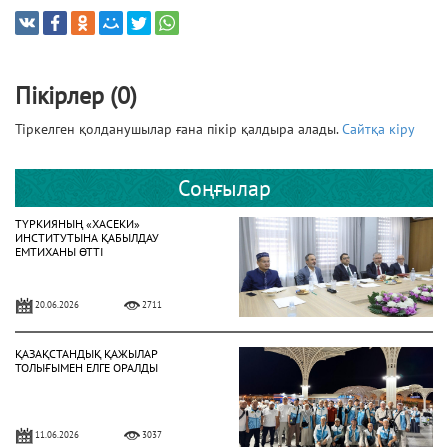
Пікірлер (0)
Тіркелген қолданушылар ғана пікір қалдыра алады.
Сайтқа кіру
Соңғылар
ТҮРКИЯНЫҢ «ХАСЕКИ»
ИНСТИТУТЫНА ҚАБЫЛДАУ
ЕМТИХАНЫ ӨТТІ
20.06.2026
2711
ҚАЗАҚСТАНДЫҚ ҚАЖЫЛАР
ТОЛЫҒЫМЕН ЕЛГЕ ОРАЛДЫ
11.06.2026
3037