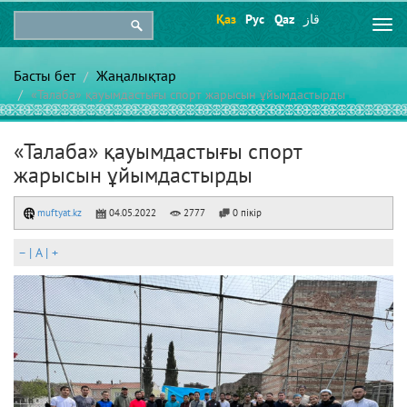
Қаз
Рус
Qaz
قاز
Togg
navi
Басты бет
Жаңалықтар
«Талаба» қауымдастығы спорт жарысын ұйымдастырды
«Талаба» қауымдастығы спорт
жарысын ұйымдастырды
muftyat.kz
04.05.2022
2777
0 пікір
–
|
A
|
+