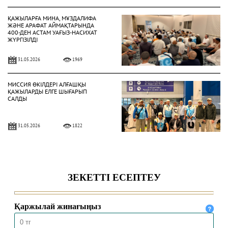
ҚАЖЫЛАРҒА МИНА, МҰЗДАЛИФА
ЖӘНЕ АРАФАТ АЙМАҚТАРЫНДА
400-ДЕН АСТАМ УАҒЫЗ-НАСИХАТ
ЖҮРГІЗІЛДІ
31.05.2026
1969
МИССИЯ ӨКІЛДЕРІ АЛҒАШҚЫ
ҚАЖЫЛАРДЫ ЕЛГЕ ШЫҒАРЫП
САЛДЫ
31.05.2026
1822
ҚАЗАҚСТАНДЫҚ ҚАЖЫЛАР
ҚАЖЫЛЫҚ ҚҰЛШЫЛЫҒЫНЫҢ
НЕГІЗГІ РӘСІМДЕРІН ТОЛЫҚ
АТҚАРДЫ
30.05.2026
4460
МЕККЕДЕ 1447 ҺИЖРИ ЖЫЛҒЫ
ҚАЖЫЛЫҚ МАУСЫМЫ