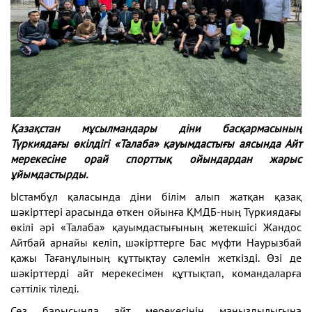
Қазақстан мұсылмандары діни басқармасының
Түркиядағы өкілдігі «Талаба» қауымдастығы аясында Айт
мерекесіне орай спорттық ойындардан жарыс
ұйымдастырды.
Ыстамбұл қаласында діни білім алып жатқан қазақ
шәкірттері арасында өткен ойынға ҚМДБ-ның Түркиядағы
өкілі әрі «Талаба» қауымдастығының жетекшісі Жандос
Айтбай арнайы келіп, шәкірттерге Бас мүфти Наурызбай
қажы Тағанұлының құттықтау сәлемін жеткізді. Өзі де
шәкірттерді айт мерекесімен құттықтап, командаларға
сәттілік тіледі.
Сөз барысында айт мерекесінің маңыздылығына