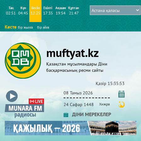
Таң
Күн
Бесін
Екінті
Ақшам
Құптан
02:51
04:45
12:25
17:35
19:54
21:47
Кесте
бір жылға
бір айға
muftyat.kz
Қазақстан мұсылмандары Діни
басқармасының ресми сайты
Қазір
15:35:54
08 Тамыз 2026
24 Сафар 1448
Хижра
ДІНИ МЕРЕКЕЛЕР