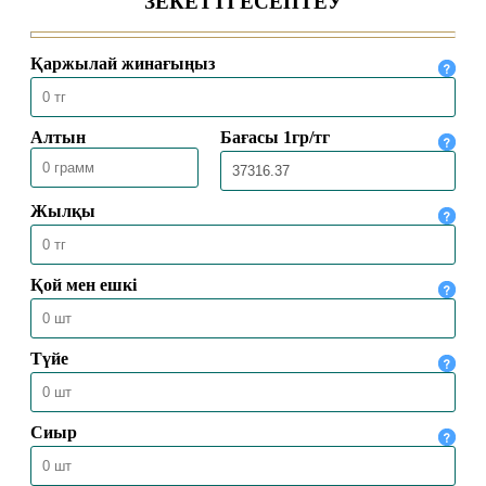
30.05.2026
4453
МЕККЕДЕ 1447 ҺИЖРИ ЖЫЛҒЫ
ҚАЖЫЛЫҚ МАУСЫМЫ
ҚОРЫТЫНДЫЛАНДЫ
30.05.2026
2516