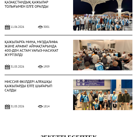
ҚАЗАҚСТАНДЫҚ ҚАЖЫЛАР
ТОЛЫҒЫМЕН ЕЛГЕ ОРАЛДЫ
11.06.2026
3001
ҚАЖЫЛАРҒА МИНА, МҰЗДАЛИФА
ЖӘНЕ АРАФАТ АЙМАҚТАРЫНДА
400-ДЕН АСТАМ УАҒЫЗ-НАСИХАТ
ЖҮРГІЗІЛДІ
31.05.2026
1959
МИССИЯ ӨКІЛДЕРІ АЛҒАШҚЫ
ҚАЖЫЛАРДЫ ЕЛГЕ ШЫҒАРЫП
САЛДЫ
31.05.2026
1814
ҚАЗАҚСТАНДЫҚ ҚАЖЫЛАР
ҚАЖЫЛЫҚ ҚҰЛШЫЛЫҒЫНЫҢ
НЕГІЗГІ РӘСІМДЕРІН ТОЛЫҚ
АТҚАРДЫ