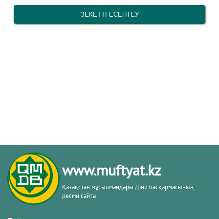
www.muftyat.kz
Қазақстан мұсылмандары Діни басқармасының
ресми сайты