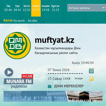
Таң
Күн
Бесін
Екінті
Ақшам
Құптан
02:46
04:42
12:25
17:37
19:58
21:53
Кесте
бір жылға
бір айға
muftyat.kz
Қазақстан мұсылмандары Діни
басқармасының ресми сайты
Қазір
19:40:35
07 Тамыз 2026
23 Сафар 1448
Хижра
ДІНИ МЕРЕКЕЛЕР