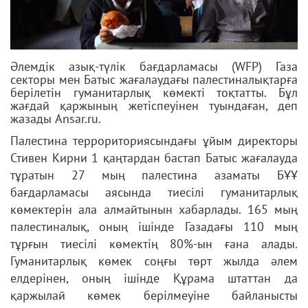
Әлемдік азық-түлік бағдарламасы (WFP) Газа
секторы мен Батыс жағалаудағы палестиналықтарға
берілетін гуманитарлық көмекті тоқтатты. Бұл
жағдай қаржының жетіспеуінен туындаған, деп
жазады Ansar.ru.
Палестина террориториясындағы ұйым директоры
Стивен Кирни 1 қаңтардан бастап Батыс жағалауда
тұратын 27 мың палестина азаматы БҰҰ
бағдарламасы аясында тиесілі гуманитарлық
көмектерін ала алмайтынын хабарлады. 165 мың
палестиналық, оның ішінде Газадағы 110 мың
тұрғын тиесілі көмектің 80%-ын ғана алады.
Гуманитарлық көмек соңғы төрт жылда әлем
елдерінен, оның ішінде Құрама штаттан да
қаржылай көмек берілмеуіне байланысты