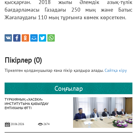
қысқарған. 2018 жылы Әлемдік азық-түлік
бағдарламасы Газадағы 250 мың және Батыс
Жағалаудағы 110 мың тұрғынға көмек көрсеткен.
Пікірлер (0)
Тіркелген қолданушылар ғана пікір қалдыра алады.
Сайтқа кіру
Соңғылар
ТҮРКИЯНЫҢ «ХАСЕКИ»
ИНСТИТУТЫНА ҚАБЫЛДАУ
ЕМТИХАНЫ ӨТТІ
20.06.2026
2674