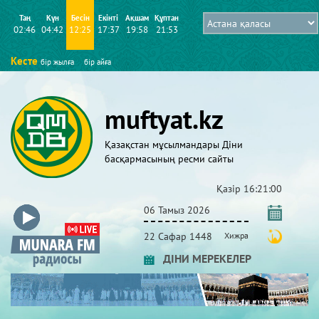
Таң
Күн
Бесін
Екінті
Ақшам
Құптан
02:46
04:42
12:25
17:37
19:58
21:53
Кесте
бір жылға
бір айға
muftyat.kz
Қазақстан мұсылмандары Діни
басқармасының ресми сайты
Қазір
16:21:00
06 Тамыз 2026
22 Сафар 1448
Хижра
ДІНИ МЕРЕКЕЛЕР