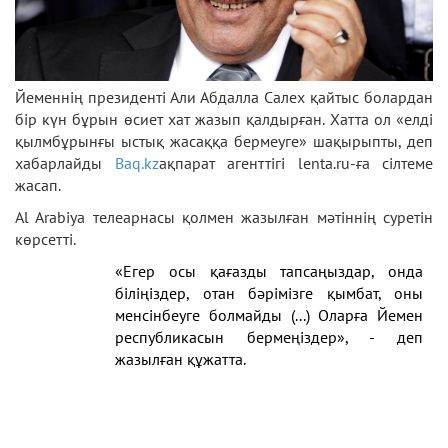
Йеменнің президенті Али Абдалла Салех қайтыс болардан
бір күн бұрын өсиет хат жазып қалдырған. Хатта ол «елді
қылмбұрынғы ыстық жасаққа бермеуге» шақырыпты, деп
хабарлайды
Вaq.kz
ақпарат агенттігі lenta.ru-ға сілтеме
жасап.
Al Arabiya телеарнасы қолмен жазылған мәтіннің суретін
көрсетті.
«Егер осы қағазды тапсаңыздар, онда
біліңіздер, отан бәрімізге қымбат, оны
менсінбеуге болмайды (...) Оларға Йемен
республикасын бермеңіздер», - деп
жазылған құжатта.