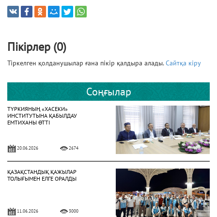
Пікірлер (0)
Тіркелген қолданушылар ғана пікір қалдыра алады.
Сайтқа кіру
Соңғылар
ТҮРКИЯНЫҢ «ХАСЕКИ»
ИНСТИТУТЫНА ҚАБЫЛДАУ
ЕМТИХАНЫ ӨТТІ
20.06.2026
2674
ҚАЗАҚСТАНДЫҚ ҚАЖЫЛАР
ТОЛЫҒЫМЕН ЕЛГЕ ОРАЛДЫ
11.06.2026
3000