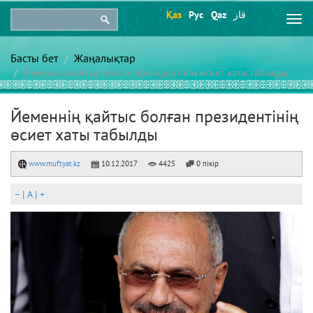
Қаз
Рус
Qaz
قاز
Togg
navi
Басты бет
Жаңалықтар
Йеменнің қайтыс болған президентінің өсиет хаты табылды
Йеменнің қайтыс болған президентінің
өсиет хаты табылды
www.muftyat.kz
10.12.2017
4425
0 пікір
–
|
A
|
+