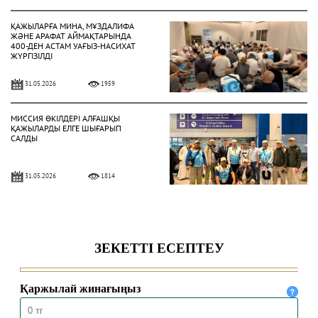
ҚАЖЫЛАРҒА МИНА, МҰЗДАЛИФА
ЖӘНЕ АРАФАТ АЙМАҚТАРЫНДА
400-ДЕН АСТАМ УАҒЫЗ-НАСИХАТ
ЖҮРГІЗІЛДІ
31.05.2026
1959
МИССИЯ ӨКІЛДЕРІ АЛҒАШҚЫ
ҚАЖЫЛАРДЫ ЕЛГЕ ШЫҒАРЫП
САЛДЫ
31.05.2026
1814
ҚАЗАҚСТАНДЫҚ ҚАЖЫЛАР
ҚАЖЫЛЫҚ ҚҰЛШЫЛЫҒЫНЫҢ
НЕГІЗГІ РӘСІМДЕРІН ТОЛЫҚ
АТҚАРДЫ
30.05.2026
4452
МЕККЕДЕ 1447 ҺИЖРИ ЖЫЛҒЫ
ҚАЖЫЛЫҚ МАУСЫМЫ