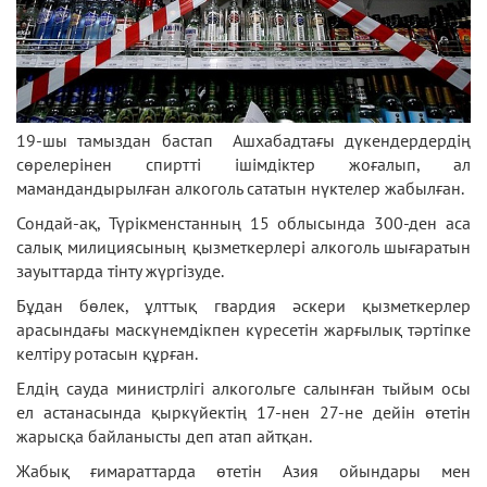
19-шы тамыздан бастап Ашхабадтағы дүкендердердің
сөрелерінен спиртті ішімдіктер жоғалып, ал
мамандандырылған алкоголь сататын нүктелер жабылған.
Сондай-ақ, Түрікменстанның 15 облысында 300-ден аса
салық милициясының қызметкерлері алкоголь шығаратын
зауыттарда тінту жүргізуде.
Бұдан бөлек, ұлттық гвардия әскери қызметкерлер
арасындағы маскүнемдікпен күресетін жарғылық тәртіпке
келтіру ротасын құрған.
Елдің сауда министрлігі алкогольге салынған тыйым осы
ел астанасында қыркүйектің 17-нен 27-не дейін өтетін
жарысқа байланысты деп атап айтқан.
Жабық ғимараттарда өтетін Азия ойындары мен