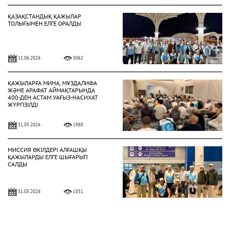
ҚАЗАҚСТАНДЫҚ ҚАЖЫЛАР
ТОЛЫҒЫМЕН ЕЛГЕ ОРАЛДЫ
11.06.2026
3062
ҚАЖЫЛАРҒА МИНА, МҰЗДАЛИФА
ЖӘНЕ АРАФАТ АЙМАҚТАРЫНДА
400-ДЕН АСТАМ УАҒЫЗ-НАСИХАТ
ЖҮРГІЗІЛДІ
31.05.2026
1980
МИССИЯ ӨКІЛДЕРІ АЛҒАШҚЫ
ҚАЖЫЛАРДЫ ЕЛГЕ ШЫҒАРЫП
САЛДЫ
31.05.2026
1831
ҚАЗАҚСТАНДЫҚ ҚАЖЫЛАР
ҚАЖЫЛЫҚ ҚҰЛШЫЛЫҒЫНЫҢ