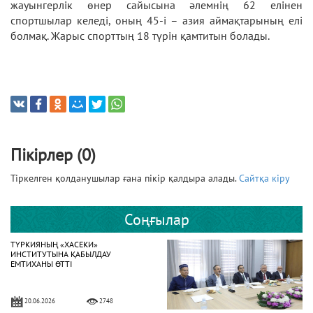
жауынгерлік өнер сайысына әлемнің 62 елінен
спортшылар келеді, оның 45-і – азия аймақтарының елі
болмақ. Жарыс спорттың 18 түрін қамтитын болады.
Пікірлер (0)
Тіркелген қолданушылар ғана пікір қалдыра алады.
Сайтқа кіру
Соңғылар
ТҮРКИЯНЫҢ «ХАСЕКИ»
ИНСТИТУТЫНА ҚАБЫЛДАУ
ЕМТИХАНЫ ӨТТІ
20.06.2026
2748