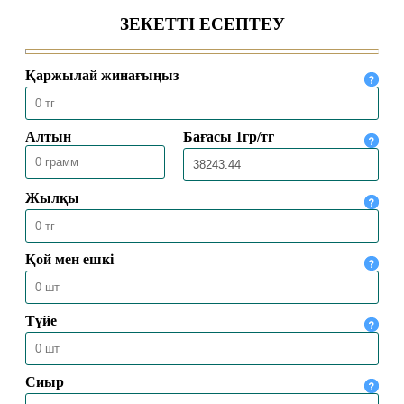
НЕГІЗГІ РӘСІМДЕРІН ТОЛЫҚ
АТҚАРДЫ
30.05.2026
4472
МЕККЕДЕ 1447 ҺИЖРИ ЖЫЛҒЫ
ҚАЖЫЛЫҚ МАУСЫМЫ
ҚОРЫТЫНДЫЛАНДЫ
30.05.2026
2538