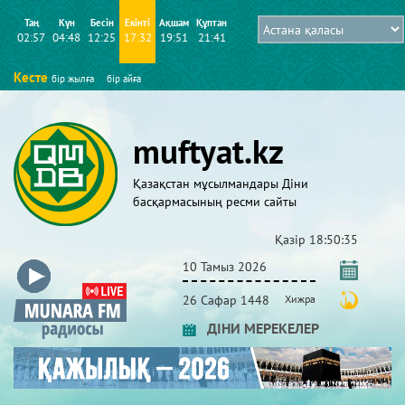
Таң
Күн
Бесін
Екінті
Ақшам
Құптан
02:57
04:48
12:25
17:32
19:51
21:41
Кесте
бір жылға
бір айға
muftyat.kz
Қазақстан мұсылмандары Діни
басқармасының ресми сайты
Қазір
18:50:35
10 Тамыз 2026
26 Сафар 1448
Хижра
ДІНИ МЕРЕКЕЛЕР