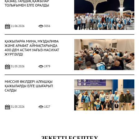
ҚАЗАҚСТАНДЫҚ ҚАЖЫЛАР
ТОЛЫҒЫМЕН ЕЛГЕ ОРАЛДЫ
11.06.2026
3056
ҚАЖЫЛАРҒА МИНА, МҰЗДАЛИФА
ЖӘНЕ АРАФАТ АЙМАҚТАРЫНДА
400-ДЕН АСТАМ УАҒЫЗ-НАСИХАТ
ЖҮРГІЗІЛДІ
31.05.2026
1979
МИССИЯ ӨКІЛДЕРІ АЛҒАШҚЫ
ҚАЖЫЛАРДЫ ЕЛГЕ ШЫҒАРЫП
САЛДЫ
31.05.2026
1827
ҚАЗАҚСТАНДЫҚ ҚАЖЫЛАР
ҚАЖЫЛЫҚ ҚҰЛШЫЛЫҒЫНЫҢ
НЕГІЗГІ РӘСІМДЕРІН ТОЛЫҚ
АТҚАРДЫ