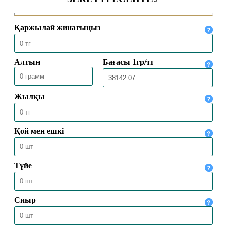
30.05.2026
4469
МЕККЕДЕ 1447 ҺИЖРИ ЖЫЛҒЫ
ҚАЖЫЛЫҚ МАУСЫМЫ
ҚОРЫТЫНДЫЛАНДЫ
30.05.2026
2536