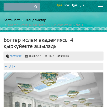
Қаз
Рус
Qaz
قاز
Togg
navi
Басты бет
Жаңалықтар
Болгар ислам академиясы 4 қыркүйекте ашылады
Болгар ислам академиясы 4
қыркүйекте ашылады
muftyat.kz
18.08.2017
4172
0 пікір
–
|
A
|
+