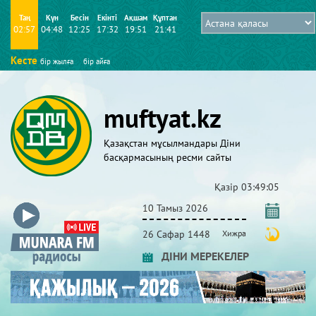
Таң
Күн
Бесін
Екінті
Ақшам
Құптан
02:57
04:48
12:25
17:32
19:51
21:41
Кесте
бір жылға
бір айға
muftyat.kz
Қазақстан мұсылмандары Діни
басқармасының ресми сайты
Қазір
03:49:05
10 Тамыз 2026
26 Сафар 1448
Хижра
ДІНИ МЕРЕКЕЛЕР