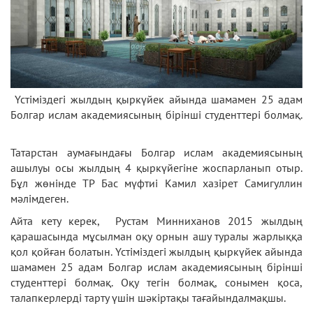
Үстіміздегі жылдың қыркүйек айында шамамен 25 адам
Болгар ислам академиясының бірінші студенттері болмақ.
Татарстан аумағындағы Болгар ислам академиясының
ашылуы осы жылдың 4 қыркүйегіне жоспарланып отыр.
Бұл жөнінде ТР Бас мүфтиі Камил хазірет Самигуллин
мәлімдеген.
Айта кету керек, Рустам Минниханов 2015 жылдың
қарашасында мұсылман оқу орнын ашу туралы жарлыққа
қол қойған болатын. Үстіміздегі жылдың қыркүйек айында
шамамен 25 адам Болгар ислам академиясының бірінші
студенттері болмақ. Оқу тегін болмақ, сонымен қоса,
талапкерлерді тарту үшін шәкіртақы тағайындалмақшы.