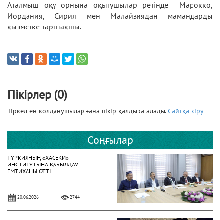
Аталмыш оқу орнына оқытушылар ретінде Марокко,
Иордания, Сирия мен Малайзиядан мамандарды
қызметке тартпақшы.
Пікірлер (0)
Тіркелген қолданушылар ғана пікір қалдыра алады.
Сайтқа кіру
Соңғылар
ТҮРКИЯНЫҢ «ХАСЕКИ»
ИНСТИТУТЫНА ҚАБЫЛДАУ
ЕМТИХАНЫ ӨТТІ
20.06.2026
2744