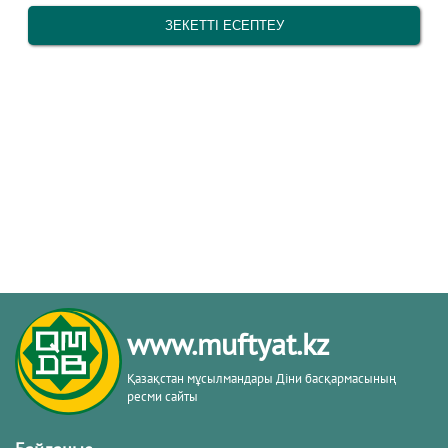
www.muftyat.kz
Қазақстан мұсылмандары Діни басқармасының
ресми сайты