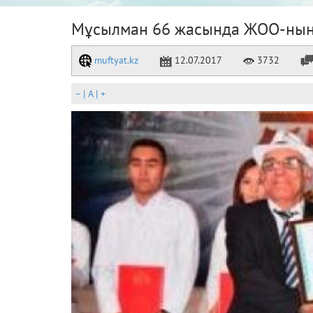
Мұсылман 66 жасында ЖОО-нын
muftyat.kz
12.07.2017
3732
–
|
A
|
+