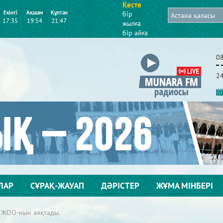
Кесте
Екінті
Ақшам
Құптан
бір
17:35
19:54
21:47
жылға
бір айға
0
2
ЛАР
СҰРАҚ-ЖАУАП
ДӘРІСТЕР
ЖҰМА МІНБЕРІ
 ЖОО-нын аяқтады.