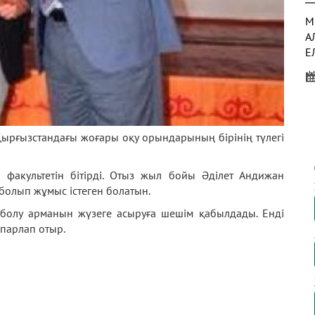
М
А
Е
Қ
Қ
Қырғызстандағы жоғары оқу орындарының бірінің түлегі
Қ
Р
А
 факультетін бітірді. Отыз жыл бойы Әділет Андижан
болып жұмыс істеген болатын.
М
 болу арманын жүзеге асыруға шешім қабылдады. Енді
Ж
парлап отыр.
М
Қ