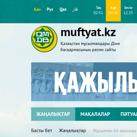
Таң
Күн
Бесін
Қаз
Рус
Qaz
قاز
02:51
04:45
12:25
muftyat.kz
Қазақстан мұсылмандары Діни
басқармасының ресми сайты
ЖАҢАЛЫҚТАР
МАҚАЛАЛАР
ПӘТУА
Басты бет
Жаңалықтар
Мұсылман 66 жасында