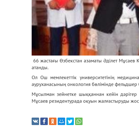
66 жастағы Өзбекстан азаматы Әділет Мұсаев 
атанды.
Ол Ош мемлекеттік университетінің медицина
ауруханасының онкология бөлімінде фельдшер 
Мұсылман зейнетке шыққаннан кейін дәрігер
Мұсаев резидентурада оқуын жалғастыруды жос