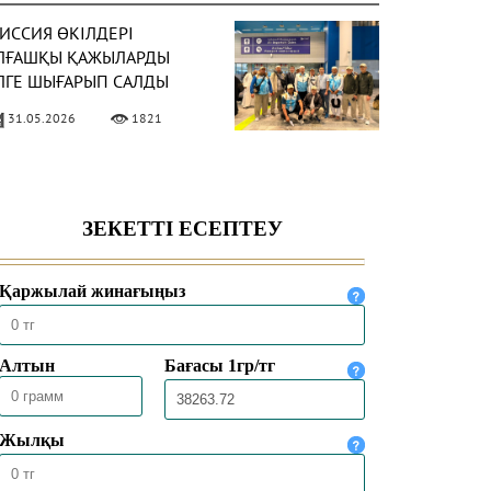
ИССИЯ ӨКІЛДЕРІ
ЛҒАШҚЫ ҚАЖЫЛАРДЫ
ЛГЕ ШЫҒАРЫП САЛДЫ
31.05.2026
1821
АЗАҚСТАНДЫҚ ҚАЖЫЛАР
АЖЫЛЫҚ
ҰЛШЫЛЫҒЫНЫҢ НЕГІЗГІ
ӘСІМДЕРІН ТОЛЫҚ
30.05.2026
4459
ТҚАРДЫ
ЕККЕДЕ 1447 ҺИЖРИ
ЫЛҒЫ ҚАЖЫЛЫҚ
АУСЫМЫ
ОРЫТЫНДЫЛАНДЫ
30.05.2026
2527