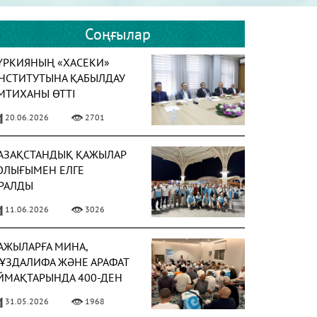
Соңғылар
ҮРКИЯНЫҢ «ХАСЕКИ»
НСТИТУТЫНА ҚАБЫЛДАУ
МТИХАНЫ ӨТТІ
20.06.2026
2701
АЗАҚСТАНДЫҚ ҚАЖЫЛАР
ОЛЫҒЫМЕН ЕЛГЕ
РАЛДЫ
11.06.2026
3026
АЖЫЛАРҒА МИНА,
ҰЗДАЛИФА ЖӘНЕ АРАФАТ
ЙМАҚТАРЫНДА 400-ДЕН
СТАМ УАҒЫЗ-НАСИХАТ
31.05.2026
1968
ҮРГІЗІЛДІ