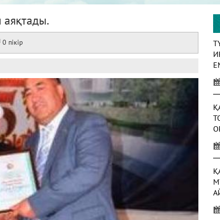
 аяқтады.
0 пікір
Т
И
Е
Қ
Т
О
Қ
М
А
А
Ж