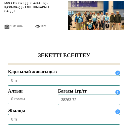
МИССИЯ ӨКІЛДЕРІ АЛҒАШҚЫ
ҚАЖЫЛАРДЫ ЕЛГЕ ШЫҒАРЫП
САЛДЫ
31.05.2026
1820
ҚАЗАҚСТАНДЫҚ ҚАЖЫЛАР
ҚАЖЫЛЫҚ ҚҰЛШЫЛЫҒЫНЫҢ
НЕГІЗГІ РӘСІМДЕРІН ТОЛЫҚ
АТҚАРДЫ
30.05.2026
4459
МЕККЕДЕ 1447 ҺИЖРИ ЖЫЛҒЫ
ҚАЖЫЛЫҚ МАУСЫМЫ
ҚОРЫТЫНДЫЛАНДЫ
30.05.2026
2527