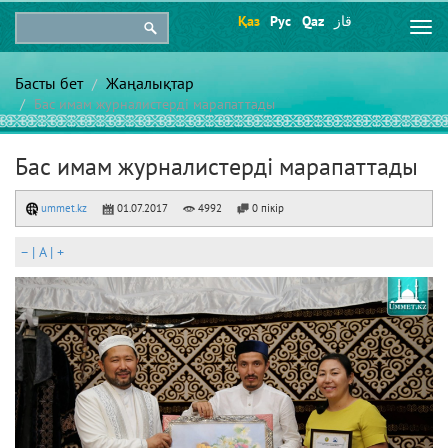
Қаз
Рус
Qaz
قاز
Togg
navi
Басты бет
Жаңалықтар
Бас имам журналистерді марапаттады
Бас имам журналистерді марапаттады
ummet.kz
01.07.2017
4992
0 пікір
–
|
A
|
+