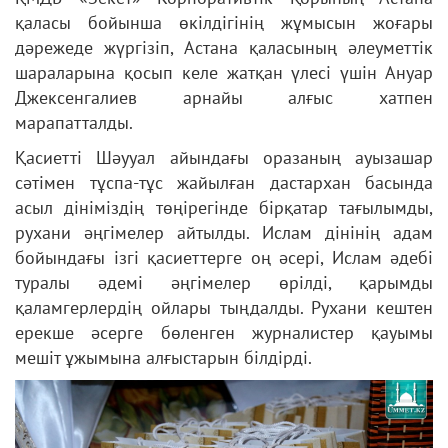
қаласы бойынша өкілдігінің жұмысын жоғары
дәрежеде жүргізіп, Астана қаласының әлеуметтік
шараларына қосып келе жатқан үлесі үшін Ануар
Джексенгалиев арнайы алғыс хатпен
марапатталды.
Қасиетті Шәууал айындағы оразаның ауызашар
сәтімен тұспа-тұс жайылған дастархан басында
асыл дініміздің төңірегінде бірқатар тағылымды,
рухани әңгімелер айтылды. Ислам дінінің адам
бойындағы ізгі қасиеттерге оң әсері, Ислам әдебі
туралы әдемі әңгімелер өрілді, қарымды
қаламгерлердің ойлары тыңдалды. Рухани кештен
ерекше әсерге бөленген журналистер қауымы
мешіт ұжымына алғыстарын білдірді.